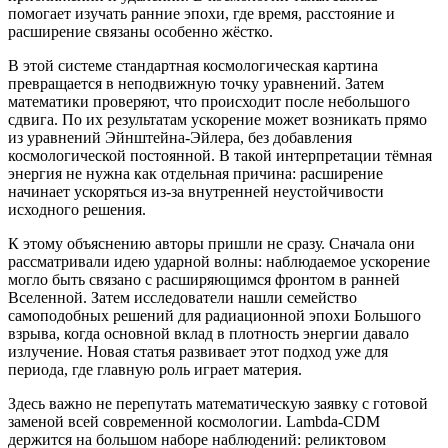
помогает изучать ранние эпохи, где время, расстояние и
расширение связаны особенно жёстко.
В этой системе стандартная космологическая картина
превращается в неподвижную точку уравнений. Затем
математики проверяют, что происходит после небольшого
сдвига. По их результатам ускорение может возникать прямо
из уравнений Эйнштейна-Эйлера, без добавления
космологической постоянной. В такой интерпретации тёмная
энергия не нужна как отдельная причина: расширение
начинает ускоряться из-за внутренней неустойчивости
исходного решения.
К этому объяснению авторы пришли не сразу. Сначала они
рассматривали идею ударной волны: наблюдаемое ускорение
могло быть связано с расширяющимся фронтом в ранней
Вселенной. Затем исследователи нашли семейство
самоподобных решений для радиационной эпохи Большого
взрыва, когда основной вклад в плотность энергии давало
излучение. Новая статья развивает этот подход уже для
периода, где главную роль играет материя.
Здесь важно не перепутать математическую заявку с готовой
заменой всей современной космологии. Lambda-CDM
держится на большом наборе наблюдений: реликтовом