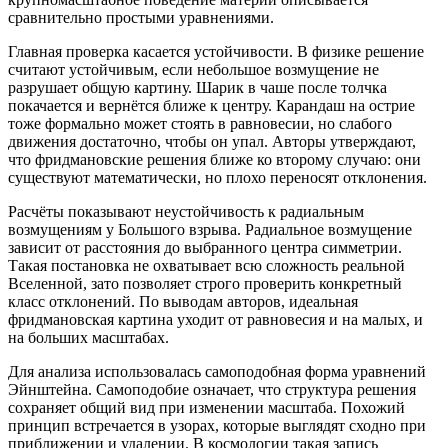
сравнительно простыми уравнениями.
Главная проверка касается устойчивости. В физике решение
считают устойчивым, если небольшое возмущение не
разрушает общую картину. Шарик в чаше после толчка
покачается и вернётся ближе к центру. Карандаш на острие
тоже формально может стоять в равновесии, но слабого
движения достаточно, чтобы он упал. Авторы утверждают,
что фридмановские решения ближе ко второму случаю: они
существуют математически, но плохо переносят отклонения.
Расчёты показывают неустойчивость к радиальным
возмущениям у Большого взрыва. Радиальное возмущение
зависит от расстояния до выбранного центра симметрии.
Такая постановка не охватывает всю сложность реальной
Вселенной, зато позволяет строго проверить конкретный
класс отклонений. По выводам авторов, идеальная
фридмановская картина уходит от равновесия и на малых, и
на больших масштабах.
Для анализа использовалась самоподобная форма уравнений
Эйнштейна. Самоподобие означает, что структура решения
сохраняет общий вид при изменении масштаба. Похожий
принцип встречается в узорах, которые выглядят сходно при
приближении и удалении. В космологии такая запись