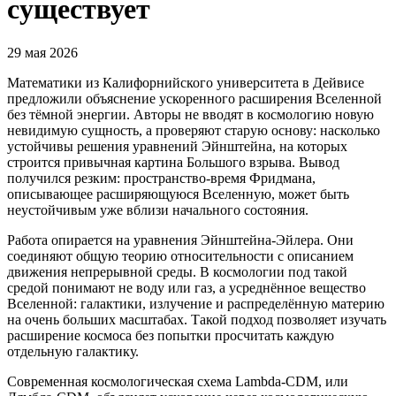
существует
29 мая 2026
Математики из Калифорнийского университета в Дейвисе
предложили объяснение ускоренного расширения Вселенной
без тёмной энергии. Авторы не вводят в космологию новую
невидимую сущность, а проверяют старую основу: насколько
устойчивы решения уравнений Эйнштейна, на которых
строится привычная картина Большого взрыва. Вывод
получился резким: пространство-время Фридмана,
описывающее расширяющуюся Вселенную, может быть
неустойчивым уже вблизи начального состояния.
Работа опирается на уравнения Эйнштейна-Эйлера. Они
соединяют общую теорию относительности с описанием
движения непрерывной среды. В космологии под такой
средой понимают не воду или газ, а усреднённое вещество
Вселенной: галактики, излучение и распределённую материю
на очень больших масштабах. Такой подход позволяет изучать
расширение космоса без попытки просчитать каждую
отдельную галактику.
Современная космологическая схема Lambda-CDM, или