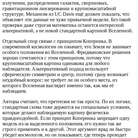
излучении, распределении галактик, сверхновых,
гравитационном линзировании и крупномасштабной
структуре. Механизм из UC Davis ещё должен показать, что
объясняет эти данные не хуже привычной модели. Без такой
проверки даже строгая математика останется интересной
альтернативой, а не новой стандартной картиной Вселенной.
Отдельный спор связан с принципом Коперника. В
современной космологии он означает, что Земля не занимает
особого положения во Вселенной. Фридмановские решения
хорошо сочетаются с этим принципом, потому что
крупномасштабная картина одинакова для любого
наблюдателя. Альтернативный подход использует
сферическую симметрию и центр, поэтому сразу возникает
неудобный вопрос: не требует ли он особого места, из
которого Вселенная выглядит именно так, как мы её
наблюдаем.
Авторы считают, что претензия не так проста. По их логике,
стандартная схема тоже держится на специальных условиях,
которые делают наблюдаемую картину физически
правдоподобной. Если принцип Коперника запрещает одну
модель из-за выделенного положения, его нужно так же
строго применять и к другой. Этот аргумент вряд ли быстро
убедит космологов, но он показывает, где теперь проходит