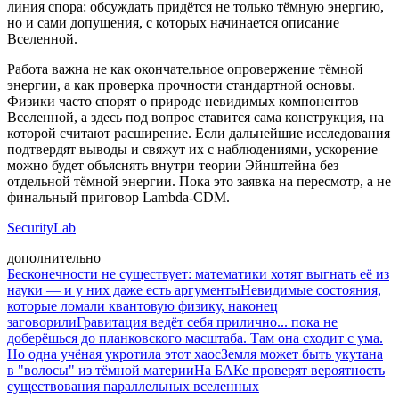
линия спора: обсуждать придётся не только тёмную энергию,
но и сами допущения, с которых начинается описание
Вселенной.
Работа важна не как окончательное опровержение тёмной
энергии, а как проверка прочности стандартной основы.
Физики часто спорят о природе невидимых компонентов
Вселенной, а здесь под вопрос ставится сама конструкция, на
которой считают расширение. Если дальнейшие исследования
подтвердят выводы и свяжут их с наблюдениями, ускорение
можно будет объяснять внутри теории Эйнштейна без
отдельной тёмной энергии. Пока это заявка на пересмотр, а не
финальный приговор Lambda-CDM.
SecurityLab
дополнительно
Бесконечности не существует: математики хотят выгнать её из
науки — и у них даже есть аргументы
Невидимые состояния,
которые ломали квантовую физику, наконец
заговорили
Гравитация ведёт себя прилично... пока не
доберёшься до планковского масштаба. Там она сходит с ума.
Но одна учёная укротила этот хаос
Земля может быть укутана
в "волосы" из тёмной материи
На БАКе проверят вероятность
существования параллельных вселенных