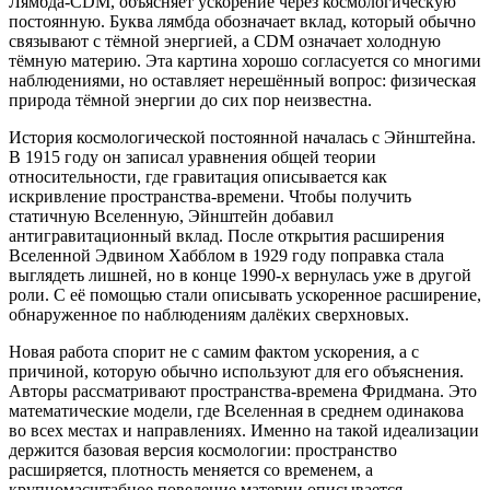
Лямбда-CDM, объясняет ускорение через космологическую
постоянную. Буква лямбда обозначает вклад, который обычно
связывают с тёмной энергией, а CDM означает холодную
тёмную материю. Эта картина хорошо согласуется со многими
наблюдениями, но оставляет нерешённый вопрос: физическая
природа тёмной энергии до сих пор неизвестна.
История космологической постоянной началась с Эйнштейна.
В 1915 году он записал уравнения общей теории
относительности, где гравитация описывается как
искривление пространства-времени. Чтобы получить
статичную Вселенную, Эйнштейн добавил
антигравитационный вклад. После открытия расширения
Вселенной Эдвином Хабблом в 1929 году поправка стала
выглядеть лишней, но в конце 1990-х вернулась уже в другой
роли. С её помощью стали описывать ускоренное расширение,
обнаруженное по наблюдениям далёких сверхновых.
Новая работа спорит не с самим фактом ускорения, а с
причиной, которую обычно используют для его объяснения.
Авторы рассматривают пространства-времена Фридмана. Это
математические модели, где Вселенная в среднем одинакова
во всех местах и направлениях. Именно на такой идеализации
держится базовая версия космологии: пространство
расширяется, плотность меняется со временем, а
крупномасштабное поведение материи описывается