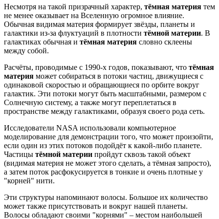
Несмотря на такой призрачный характер,
тёмная материя
тем
не менее оказывает на Вселенную огромное влияние.
Обычная видимая материя формирует звёзды, планеты и
галактики из-за флуктуаций в плотности
тёмной материи
. В
галактиках обычная и
тёмная материя
словно склеены
между собой.
Расчёты, проводимые с 1990-х годов, показывают, что
тёмная
материя
может собираться в потоки частиц, движущиеся с
одинаковой скоростью и обращающиеся по орбите вокруг
галактик. Эти потоки могут быть масштабными, размером с
Солнечную систему, а также могут переплетаться в
пространстве между галактиками, образуя своего рода сеть.
Исследователи NASA использовали компьютерное
моделирование для демонстрации того, что может произойти,
если один из этих потоков подойдёт к какой-либо планете.
Частицы
тёмной материи
пройдут сквозь такой объект
(видимая материя не может этого сделать, а тёмная запросто),
а затем поток расфокусируется в тонкие и очень плотные у
"корней" нити.
Эти структуры напоминают волосы. Большое их количество
может также присутствовать и вокруг нашей планеты.
Волосы обладают своими "корнями" – местом наибольшей