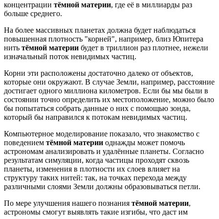
концентрации
тёмной материи
, где её в миллиарды раз
больше среднего.
На более массивных планетах должна будет наблюдаться
повышенная плотность "корней", например, близ Юпитера
нить
тёмной материи
будет в триллион раз плотнее, нежели
изначальный поток невидимых частиц.
Корни эти расположены достаточно далеко от объектов,
которые они окружают. В случае Земли, например, расстояние
достигает одного миллиона километров. Если бы мы были в
состоянии точно определить их местоположение, можно было
бы попытаться собрать данные о них с помощью зонда,
который бы направился к потокам невидимых частиц.
Компьютерное моделирование показало, что знакомство с
поведением
тёмной материи
однажды может помочь
астрономам анализировать и удалённые планеты. Согласно
результатам симуляции, когда частицы проходят сквозь
планеты, изменения в плотности их слоев влияет на
структуру таких нитей: так, на точках перехода между
различными слоями Земли должны образовываться петли.
По мере улучшения нашего познания
тёмной материи
,
астрономы смогут выявлять такие изгибы, что даст им