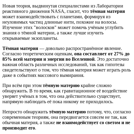
Новая теория, выдвинутая специалистами из Лаборатории
реактивного движения NASA, гласит, что
тёмная материя
может взаимодействовать с планетами, формируя из
неуловимых частиц длинные нити, похожие на волосы.
Изучение этих "волосков" может помочь учёным углубить
знания о тёмной материи, а также лучше изучить
открываемые экзопланеты.
Тёмная материя
— довольно распространённое явление.
Согласно теоретическим оценкам,
она составляет от 27% до
85% всей материи и энергии во Вселенной
. Это достаточно
важная область различных исследований, так как гипотезы
свидетельствуют о том, что тёмная материя может играть роль
даже в событиях массового вымирания.
При всём при этом
тёмную материю
крайне сложно
обнаружить. В то время, как гравитационное её воздействие
уверяет учёных в том, что она действительно существует,
напрямую наблюдать её пока никому не приходилось.
Непросто обнаружить
тёмную материю
потому, что, согласно
современным теориям, она передвигается совсем не так, как
обычная материя, а также
не взаимодействует со светом и не
производит его
.