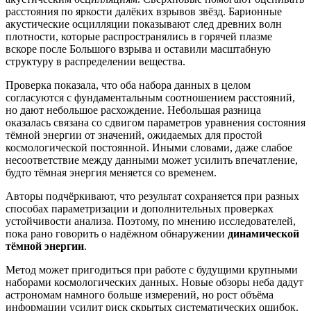
расстояния по яркости далёких взрывов звёзд. Барионные
акустические осцилляции показывают след древних волн
плотности, которые распространялись в горячей плазме
вскоре после Большого взрыва и оставили масштабную
структуру в распределении вещества.
Проверка показала, что оба набора данных в целом
согласуются с фундаментальным соотношением расстояний,
но дают небольшое расхождение. Небольшая разница
оказалась связана со сдвигом параметров уравнения состояния
тёмной энергии от значений, ожидаемых для простой
космологической постоянной. Иными словами, даже слабое
несоответствие между данными может усилить впечатление,
будто тёмная энергия меняется со временем.
Авторы подчёркивают, что результат сохраняется при разных
способах параметризации и дополнительных проверках
устойчивости анализа. Поэтому, по мнению исследователей,
пока рано говорить о надёжном обнаружении
динамической
тёмной энергии
.
Метод может пригодиться при работе с будущими крупными
наборами космологических данных. Новые обзоры неба дадут
астрономам намного больше измерений, но рост объёма
информации усилит риск скрытых систематических ошибок.