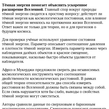
Тёмная энергия помогает объяснить ускоренное
расширение Вселенной
. Главный спор вокруг природы
тёмной энергии сводится к простому вопросу: действует ли
тёмная энергия как космологическая постоянная, или влияние
тёмной энергии менялось на протяжении жизни Вселенной.
Ответ важен не только для теории, но и для прогнозов о
будущем космоса.
Для проверки учёные используют уравнение состояния
тёмной энергии. Параметр описывает соотношение давления
и плотности тёмной энергии. Измерить параметр можно через
наблюдения далёких объектов и красное смещение,
показывающее, насколько быстро объекты удаляются от
наблюдателя.
Афроз и Мукерджи предложили сверить два независимых
космологических инструмента через соотношение
двойственности космологических расстояний. В рамках
общей теории относительности два способа измерять
расстояния во Вселенной должны быть связаны между собой.
Если связь нарушается хотя бы слабо, выводы о свойствах
тёмной энергии могут сместиться.
Авторы сравнили данные по сверхновым и барионным
акустическим осцилляциям. Сверхновые помогают оценивать