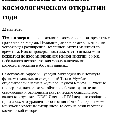
космологическом открытии
года
22 мая 2026
Тёмная энергия
снова заставила космологов притормозить с
громкими выводами. Недавние данные намекали, что сила,
ускоряющая расширение Вселенной, может меняться со
временем. Новая проверка показала: часть сигнала может
рождаться не из-за меняющейся тёмной энергии, а из-за
небольшого несоответствия между ключевыми
космологическими наборами данных.
Самсуззаман Афроз и Суводип Мукерджи из Института
фундаментальных исследований Тата в Мумбаи
опубликовали анализ в журнале Physical Review D. Учёные
проверили, насколько устойчиво работают данные по
сверхновым и барионным акустическим осцилляциям,
включая результаты DESI. Именно DESI недавно сообщил о
признаках, что уравнение состояния тёмной энергии может
меняться с красным смещением, то есть на разных этапах
космической истории.