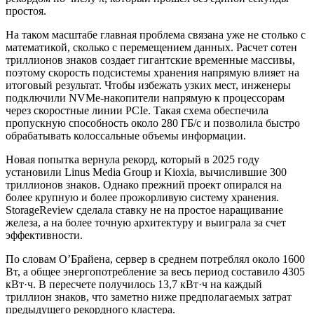
простоя.
На таком масштабе главная проблема связана уже не столько с
математикой, сколько с перемещением данных. Расчет сотен
триллионов знаков создает гигантские временные массивы,
поэтому скорость подсистемы хранения напрямую влияет на
итоговый результат. Чтобы избежать узких мест, инженеры
подключили NVMe-накопители напрямую к процессорам
через скоростные линии PCIe. Такая схема обеспечила
пропускную способность около 280 ГБ/с и позволила быстро
обрабатывать колоссальные объемы информации.
Новая попытка вернула рекорд, который в 2025 году
установили Linus Media Group и Kioxia, вычислившие 300
триллионов знаков. Однако прежний проект опирался на
более крупную и более прожорливую систему хранения.
StorageReview сделала ставку не на простое наращивание
железа, а на более точную архитектуру и выиграла за счет
эффективности.
По словам О’Брайена, сервер в среднем потреблял около 1600
Вт, а общее энергопотребление за весь период составило 4305
кВт·ч. В пересчете получилось 13,7 кВт·ч на каждый
триллион знаков, что заметно ниже предполагаемых затрат
предыдущего рекордного кластера.