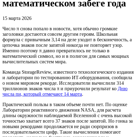
математическом забеге года
15 марта 2026
Число π снова попало в новости, хотя обычно громкие
заголовки достаются совсем другим героям. Школьная
формула с привычным 3,14 на деле уходит в бесконечность, а
цепочка знаков после запятой никогда не повторяет узор.
Именно поэтому π давно превратилось не только в
математический символ, но и в полигон для самых мощных
вычислительных систем мира.
Команда StorageReview, известного технологического издания
и лаборатории по тестированию ИТ-оборудования, сообщила
о новом мировом рекорде. Исследователи вычислили 314
триллионов знаков числа π и приурочили результат ко
Дню
числа пи, который отмечают 14 марта
.
Практической пользы в таком объеме почти нет. По оценке
Лаборатории реактивного движения NASA, для расчета
длины окружности наблюдаемой Вселенной с очень высокой
точностью хватает всего 37 знаков после запятой. Но гонка за
новыми рекордами продолжается не ради сюрпризов в
последовательности цифр. Такие вычисления помогают