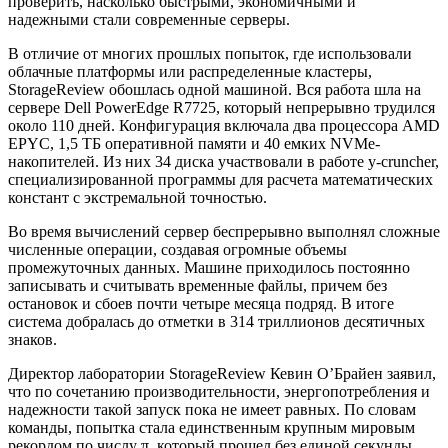
проверить, насколько быстрыми, экономичными и
надежными стали современные серверы.
В отличие от многих прошлых попыток, где использовали
облачные платформы или распределенные кластеры,
StorageReview обошлась одной машиной. Вся работа шла на
сервере Dell PowerEdge R7725, который непрерывно трудился
около 110 дней. Конфигурация включала два процессора AMD
EPYC, 1,5 ТБ оперативной памяти и 40 емких NVMe-
накопителей. Из них 34 диска участвовали в работе y-cruncher,
специализированной программы для расчета математических
констант с экстремальной точностью.
Во время вычислений сервер беспрерывно выполнял сложные
численные операции, создавая огромные объемы
промежуточных данных. Машине приходилось постоянно
записывать и считывать временные файлы, причем без
остановок и сбоев почти четыре месяца подряд. В итоге
система добралась до отметки в 314 триллионов десятичных
знаков.
Директор лаборатории StorageReview Кевин О’Брайен заявил,
что по сочетанию производительности, энергопотребления и
надежности такой запуск пока не имеет равных. По словам
команды, попытка стала единственным крупным мировым
рекордом по числу π, который прошел без единой секунды