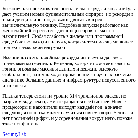
Бесконечная последовательность числа π вряд ли когда-нибудь
даст ученым новый фундаментальный сюрприз, но рекорды в
такой дисциплине продолжают двигать вперед
вычислительную технику. Подобные запуски работают как
жесточайший стресс-тест для процессоров, памяти и
накопителей. Любая слабость в железе или программной
среде быстро выходит наружу, когда система месяцами живет
под экстремальной нагрузкой.
Именно поэтому подобные рекорды интересны далеко за
пределами математики. Решения, которые помогают быстро
гонять огромные массивы данных и держать высокую
стабильность, затем находят применение в научных расчетах,
аналитике больших данных и инфраструктуре искусственного
интеллекта.
Планка теперь стоит на уровне 314 триллионов знаков, но
разрыв между рекордами сокращается все быстрее. Новые
процессоры и накопители выходят каждый год, а значит
следующая попытка может случиться совсем скоро. У числа π
нет последней цифры, и у соревнования вокруг него, похоже,
тоже нет финиша.
SecurityLab