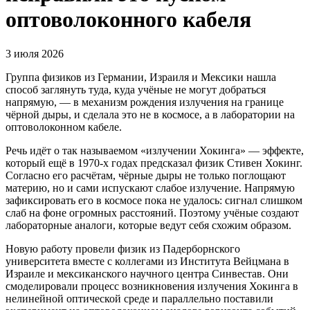
оптоволоконного кабеля
3 июля 2026
Группа физиков из Германии, Израиля и Мексики нашла
способ заглянуть туда, куда учёные не могут добраться
напрямую, — в механизм рождения излучения на границе
чёрной дыры, и сделала это не в космосе, а в лаборатории на
оптоволоконном кабеле.
Речь идёт о так называемом «излучении Хокинга» — эффекте,
который ещё в 1970-х годах предсказал физик Стивен Хокинг.
Согласно его расчётам, чёрные дыры не только поглощают
материю, но и сами испускают слабое излучение. Напрямую
зафиксировать его в космосе пока не удалось: сигнал слишком
слаб на фоне огромных расстояний. Поэтому учёные создают
лабораторные аналоги, которые ведут себя схожим образом.
Новую работу провели физик из Падерборнского
университета вместе с коллегами из Института Вейцмана в
Израиле и мексиканского научного центра Синвестав. Они
смоделировали процесс возникновения излучения Хокинга в
нелинейной оптической среде и параллельно поставили