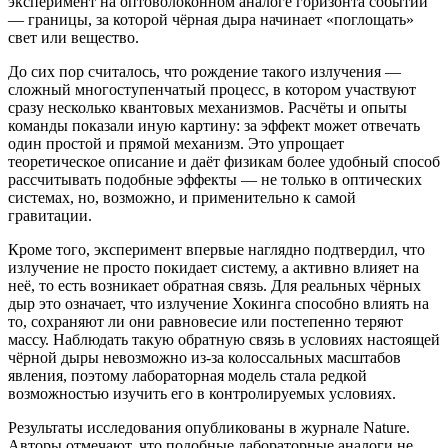
эксперимент на оптоволоконном аналоге горизонта событий
— границы, за которой чёрная дыра начинает «поглощать»
свет или вещество.
До сих пор считалось, что рождение такого излучения —
сложный многоступенчатый процесс, в котором участвуют
сразу несколько квантовых механизмов. Расчёты и опыты
команды показали иную картину: за эффект может отвечать
один простой и прямой механизм. Это упрощает
теоретическое описание и даёт физикам более удобный способ
рассчитывать подобные эффекты — не только в оптических
системах, но, возможно, и применительно к самой
гравитации.
Кроме того, эксперимент впервые наглядно подтвердил, что
излучение не просто покидает систему, а активно влияет на
неё, то есть возникает обратная связь. Для реальных чёрных
дыр это означает, что излучение Хокинга способно влиять на
то, сохраняют ли они равновесие или постепенно теряют
массу. Наблюдать такую обратную связь в условиях настоящей
чёрной дыры невозможно из-за колоссальных масштабов
явления, поэтому лабораторная модель стала редкой
возможностью изучить его в контролируемых условиях.
Результаты исследования опубликованы в журнале Nature.
Авторы отмечают, что подобные лабораторные аналоги не