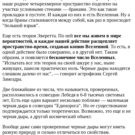
наше родное четырехмерное пространство поделено на
участки условными стенами — бранами. Это как такие
прокладки в пустоте. И каждая из них и есть Вселенная. Ну а
когда браны сталкиваются между собой, как раз и происходит
"большой взрыв".
Еще есть теория Эверетта. По ней
все мы живем в мире
вероятностей, и каждое нашей действие расщепляет
пространство-время, создавая копию Вселенной
. То есть, в
одной действие было совершено, а в другой нет. Таким
образом, и появляется
бесконечное число Вселенных
.
"Испытать все эти теории на своей шкуре у нас, ныне
живущих, шансов практически ноль. Черные дыры находятся
слишком далеко от нас", — говорит астрофизик Сергей
Замоздра.
Две ближайшие из числа, что называется, проверенных,
расположились в созвездии Лебедя в 6-8 тысячах световых
лет. Есть еще один вариант несколько поближе — маленькая
черная дыра в созвездии "Единорога". Но ее существование
подтверждается только теоретически. Возможно, это еще и не
черная дыра, а другой космический объект.
Вообще даже сами проверенные черные дыры могут иметь
разную природу и сильно отличаться по свойствам.