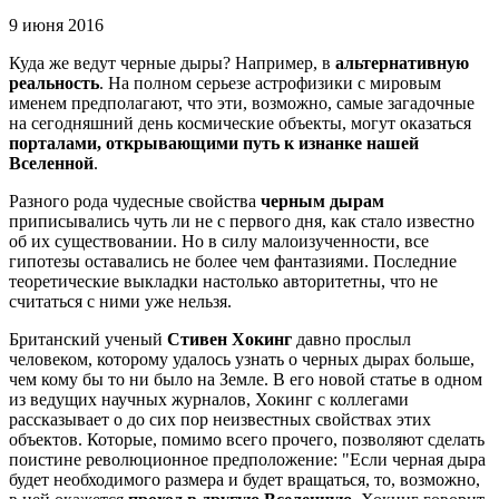
9 июня 2016
Куда же ведут черные дыры? Например, в
альтернативную
реальность
. На полном серьезе астрофизики с мировым
именем предполагают, что эти, возможно, самые загадочные
на сегодняшний день космические объекты, могут оказаться
порталами, открывающими путь к изнанке нашей
Вселенной
.
Разного рода чудесные свойства
черным дырам
приписывались чуть ли не с первого дня, как стало известно
об их существовании. Но в силу малоизученности, все
гипотезы оставались не более чем фантазиями. Последние
теоретические выкладки настолько авторитетны, что не
считаться с ними уже нельзя.
Британский ученый
Стивен Хокинг
давно прослыл
человеком, которому удалось узнать о черных дырах больше,
чем кому бы то ни было на Земле. В его новой статье в одном
из ведущих научных журналов, Хокинг с коллегами
рассказывает о до сих пор неизвестных свойствах этих
объектов. Которые, помимо всего прочего, позволяют сделать
поистине революционное предположение: "Если черная дыра
будет необходимого размера и будет вращаться, то, возможно,