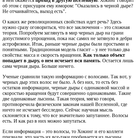
в ней окажется
проход в другую Вселенную
. Хокинг говорит
об этом с присущим ему юмором: "Оказались в черной дыре?
Не отчаивайтесь, выход есть".
О каких же революционных свойствах идет речь? Здесь
нужно сразу оговориться, что все заключения – это сложная
теория. Попробуем заглянуть в мир черных дыр на грани
допустимого упрощения, пока нас самих не затянуло в дебри
астрофизики. Итак, раньше черные дыры были простыми и
понятными. Традиционная модель гласит – у нее только два
свойства: масса и скорость вращения.
Как только объект
попадает в дыру, о нем исчезает вся память
. Остается лишь
сама черная дыра. Больше ничего.
Ученые сравнили такую информацию с волосами. Так вот, у
черных дыр этих волос не было. А без них, то есть без
остатков информации, черные дыры с одинаковой массой и
скоростью вращения будут совершенно одинаковыми. Такие
две одинаковые лысины. Такая теория, мягко говоря,
противоречила физическим законам нашей Вселенной, где
ничто не исчезает бесследно. Сейчас научная мысль
склоняется к тому, что все значительно запутаннее. Волосы
есть. И как раз в них можно запутаться.
Если информация – это волосы, то Хокинг и его коллеги
признали, что часть их все-таки пробивается из лысины