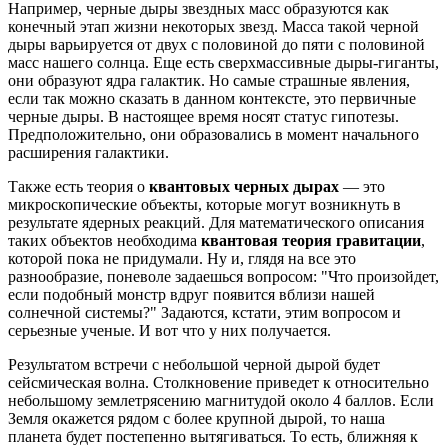
Например, черные дыры звездных масс образуются как
конечный этап жизни некоторых звезд. Масса такой черной
дыры варьируется от двух с половиной до пяти с половиной
масс нашего солнца. Еще есть сверхмассивные дыры-гиганты,
они образуют ядра галактик. Но самые страшные явления,
если так можно сказать в данном контексте, это первичные
черные дыры. В настоящее время носят статус гипотезы.
Предположительно, они образовались в момент начального
расширения галактики.
Также есть теория о
квантовых черных дырах
— это
микроскопические объекты, которые могут возникнуть в
результате ядерных реакций. Для математического описания
таких объектов необходима
квантовая теория гравитации
,
которой пока не придумали. Ну и, глядя на все это
разнообразие, поневоле задаешься вопросом: "Что произойдет,
если подобный монстр вдруг появится вблизи нашей
солнечной системы?" Задаются, кстати, этим вопросом и
серьезные ученые. И вот что у них получается.
Результатом встречи с небольшой черной дырой будет
сейсмическая волна. Столкновение приведет к относительно
небольшому землетрясению магнитудой около 4 баллов. Если
Земля окажется рядом с более крупной дырой, то наша
планета будет постепенно вытягиваться. То есть, ближняя к