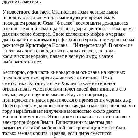
другие галактики.
У известного фантаста Станислава Лема черные дыры
используются людьми для манипуляции временем. В
последнем романе Лема "Фиаско" космонавты дожидаются
членов звездной команды вблизи дыры для того, чтобы время
для них текло быстрее. Свою коллекцию мифов о черных
дырах дарит и кинематограф. Один из ярких примеров фильм
режиссера Кристофера Нолана – "Интерстеллар". В одном из
ключевых эпизодов один из главных героев, покидая
космический корабль, падает в черную дыру, а затем
выбирается из нее.
Бесспорно, одна часть кинокартины основана на научных
предположениях, другая – чистая фантастика. Пока
фантастика. Кстати, тот же Хокинг также не склонен
ограничивать условностями полет своей фантазии, а в его
случае, еще и научной мысли. Ему же, например,
принадлежит и идея практического применения черных дыр.
По его расчетам, микроскопическая дыра массой с небольшую
гору вырабатывает излучение мощностью около десяти
миллионов мегаватт. Этого должно хватить на питание всех
электроприборов Земли. Единственным местом для
размещения такой мобильной электростанции может быть
только земная орбита. Правда, если дыра сместится