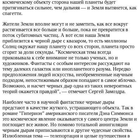
космическому объекту сторона нашей планеты будет
притягиваться сильнее, чем дальняя — и Земля вытянется, как
спагетти.
Жители Земли вполне могут и не заметить, как все вокруг
растягивается все больше и больше, пока не превратится в
поток субатомных частиц. А вот если наша Земля
приблизится к черной дыре с квазаром, то есть миллионы
Солнц окружат нашу планету со всех сторон, планета просто
сгорит за доли секунды. "Космическая тема всегда
приковывала к себе внимание не только ученых, но и
художников. Фантасты с особым интересом рассуждают на
тему далеких галактик или инопланетного разума. Нередко
предположения людей искусства, необремененные научным
подходом, непостижимым образом попадают в самое яблочко.
Возможно, и насчет черных дыр одна из таких невероятных
теорий окажется правдой", — отмечает Сергей Замоздра.
Наиболее часто в научной фантастике черные дыры
предстают в качестве жуткого, устрашающего объекта. Так в
романе "Гиперион" американского писателя Дэна Симмонса
это космическое явление оказывается у самого центра Земли и
поглощает все живое. Но помимо тотальной аннигиляции
черным дырам приписываются и другие чудесные свойства.
Излюбленная тема — телепортация и целые путешествия в