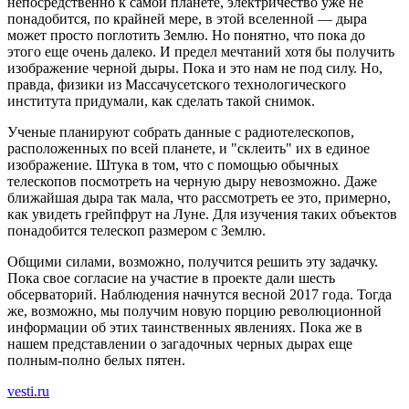
непосредственно к самой планете, электричество уже не
понадобится, по крайней мере, в этой вселенной — дыра
может просто поглотить Землю. Но понятно, что пока до
этого еще очень далеко. И предел мечтаний хотя бы получить
изображение черной дыры. Пока и это нам не под силу. Но,
правда, физики из Массачусетского технологического
института придумали, как сделать такой снимок.
Ученые планируют собрать данные с радиотелескопов,
расположенных по всей планете, и "склеить" их в единое
изображение. Штука в том, что с помощью обычных
телескопов посмотреть на черную дыру невозможно. Даже
ближайшая дыра так мала, что рассмотреть ее это, примерно,
как увидеть грейпфрут на Луне. Для изучения таких объектов
понадобится телескоп размером с Землю.
Общими силами, возможно, получится решить эту задачку.
Пока свое согласие на участие в проекте дали шесть
обсерваторий. Наблюдения начнутся весной 2017 года. Тогда
же, возможно, мы получим новую порцию революционной
информации об этих таинственных явлениях. Пока же в
нашем представлении о загадочных черных дырах еще
полным-полно белых пятен.
vesti.ru