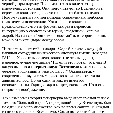
черной дыры наружу. Происходит это в виде частиц,
именуемых фотонами. Они присутствуют во Вселенной в
огромном количестве, просто их энергия близка к нулю.
Поэтому заметить их при помощи современных приборов
практически невозможно. Хокинг и его коллеги
предположили, что эти фотоны как раз и переносят
информацию о свойствах материи, "съеденной" черной
дырой. Их назвали "мягкими волосами" и, в теории, по ним
можно отличать дыры между собой.
"И что же мы имеем? – говорит Сергей Богачев, ведущий
научный сотрудник Физического института имени Лебедева
РАН. — Хорошенькое дело, волосатые черные дыры,
наверное, лучше чем лысые? Но если это портал, то куда? В
какую именно
альтернативную Вселенную
может попасть
человек, угодивший в черную дыру?" Оказывается, у
современной науки есть множество вариантов ответа на
данный вопрос. Но ни один из них не является
окончательным. Одни догадки и предположения. Но и они
потрясают воображение.
Так называемая теория фейерверка выдвигает смелый тезис о
том, что "большой взрыв", породивший нашу Вселенную, был
не один. Их было множество, как во время салюта. И каждый
из них создал свою Вселенную. Согласно теории бран, все