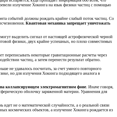
ыра испаряется, куда пропадает информация обо всем, что
еревели излучение Хокинга на язык физики частиц с помощью
онта событий должны рождать крайне слабый поток частиц. Со
 исчезновения.
Квантовая механика запрещает уничтожать
могут выделить сигнал от настоящей астрофизической черной
антовой физики, двух крайне успешных, но плохо совместимых
ет переписывать некоторые гравитационные расчеты через
действии частиц, а затем перенести результат обратно.
ьше не удавалось посчитать, за счет умного повторного
зике, но для излучения Хокинга подходящего аналога в
ы на коллапсирующем электромагнитном фоне
. Иначе говоря,
 сферическую оболочку заряженной материи. Уравнения для
 идет не о математической случайности, а о реальной связи
ных космических объектов, а излучение Хокинга рождается из