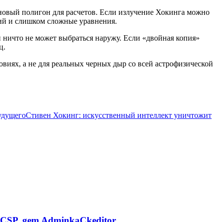
 новый полигон для расчетов. Если излучение Хокинга можно
ний и слишком сложные уравнения.
й ничто не может выбраться наружу. Если «двойная копия»
ц.
виях, а не для реальных черных дыр со всей астрофизической
удущего
Стивен Хокинг: искусственный интеллект уничтожит
CSP, gem AdminkaCkeditor