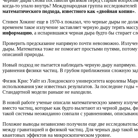
Черные дыры снова поставили физиков перед старым вопросом, 
когда-то упало внутрь? Международная группа исследователей
математического подхода, известного как «двойная копия»
.
Стивен Хокинг еще в 1970-х показал, что черные дыры не дол
временем такое излучение заставляет черную дыру терять массу
информацию
, а испарившаяся черная дыра будто бы стирает сл
Проверить предсказание напрямую почти невозможно. Излучени
дыры. Математика тоже не помогает простыми путями, потому 
описаний природы.
Новый подход не пытается наблюдать черную дыру напрямую. 
уравнения физики частиц. В грубом приближении сложную задач
Физик Крис Уайт из Лондонского университета королевы Марии 
использования уже известных результатов. За последние годы 
Стандартной модели раньше не находили.
В новой работе ученые описали математическую замену излуч
вместо частиц, которые как будто вылетают из черной дыры,
такой системы неожиданно совпали с уравнениями, описываю
Похожие выводы независимо получили еще две исследовательски
между гравитацией и физикой частиц. Для черных дыр такой м
квантовых эффектов на микроскопическом уровне.