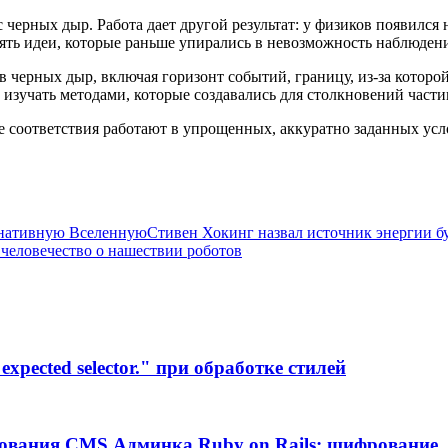
ерных дыр. Работа дает другой результат: у физиков появился
ерять идеи, которые раньше упирались в невозможность наблюде
 черных дыр, включая горизонт событий, границу, из-за которо
т изучать методами, которые создавались для столкновений части
 соответствия работают в упрощенных, аккуратно заданных усло
ернативную Вселенную
Стивен Хокинг назвал источник энергии б
человечество о нашествии роботов
xpected selector." при обработке стилей
ования CMS Админка Ruby on Rails: шифрование, 