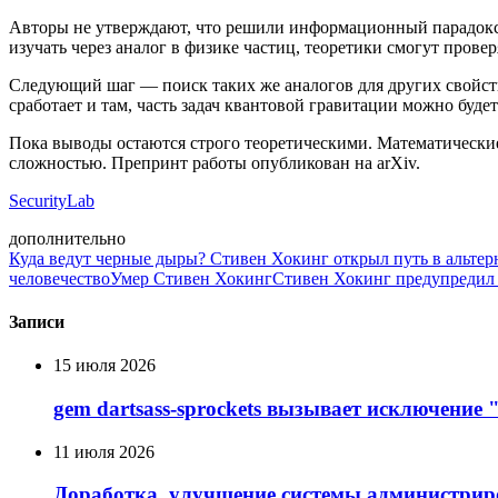
Авторы не утверждают, что решили информационный парадокс ч
изучать через аналог в физике частиц, теоретики смогут пров
Следующий шаг — поиск таких же аналогов для других свойств
сработает и там, часть задач квантовой гравитации можно буде
Пока выводы остаются строго теоретическими. Математические
сложностью. Препринт работы опубликован на arXiv.
SecurityLab
дополнительно
Куда ведут черные дыры? Стивен Хокинг открыл путь в альт
человечество
Умер Стивен Хокинг
Стивен Хокинг предупредил 
Записи
15 июля 2026
gem dartsass-sprockets вызывает исключение "e
11 июля 2026
Доработка, улучшение системы администрир