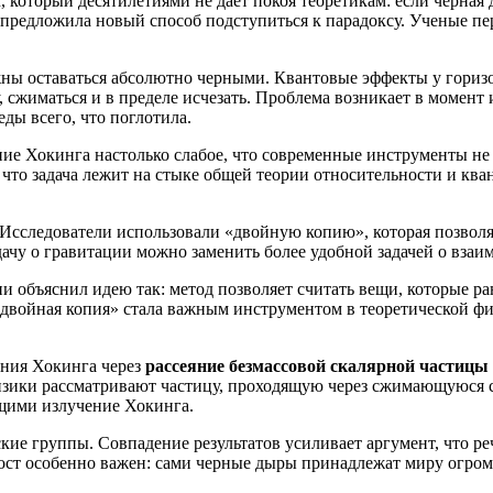
который десятилетиями не дает покоя теоретикам: если черная д
 предложила новый способ подступиться к парадоксу. Ученые п
жны оставаться абсолютно черными. Квантовые эффекты у гориз
, сжиматься и в пределе исчезать. Проблема возникает в момент
еды всего, что поглотила.
е Хокинга настолько слабое, что современные инструменты не 
что задача лежит на стыке общей теории относительности и кв
Исследователи использовали «двойную копию», которая позволя
у о гравитации можно заменить более удобной задачей о взаимо
объяснил идею так: метод позволяет считать вещи, которые ран
«двойная копия» стала важным инструментом в теоретической фи
ения Хокинга через
рассеяние безмассовой скалярной частиц
 физики рассматривают частицу, проходящую через сжимающуюся
щими излучение Хокинга.
е группы. Совпадение результатов усиливает аргумент, что речь
ост особенно важен: сами черные дыры принадлежат миру огром