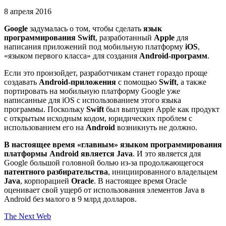
8 апреля 2016
Google
задумалась о том, чтобы сделать
язык
программирования Swift
, разработанный
Apple
для
написания приложений под мобильную платформу
iOS
,
«языком первого класса» для создания
Android-программ
.
Если это произойдет, разработчикам станет гораздо проще
создавать
Android-приложения
с помощью
Swift
, а также
портировать на мобильную платформу Google уже
написанные для iOS с использованием этого языка
программы. Поскольку
Swift
был выпущен Apple как продукт
с открытым исходным кодом, юридических проблем с
использованием его на
Android
возникнуть не должно.
В настоящее время «главным» языком программирования
платформы Android является Java
. И это является для
Google большой головной болью из-за продолжающегося
патентного разбирательства
, инициированного владельцем
Java
, корпорацией
Oracle
. В настоящее время Oracle
оценивает свой ущерб от использования элементов Java в
Android без малого в 9 млрд долларов.
The Next Web