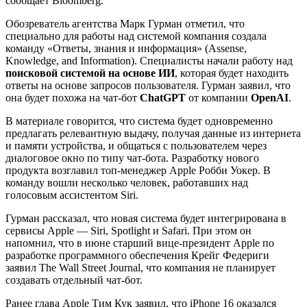
сообщает Bloomberg.
Обозреватель агентства Марк Гурман отметил, что
специально для работы над системой компания создала
команду «Ответы, знания и информация» (Assense,
Knowledge, and Information). Специалисты начали работу над
поисковой системой на основе ИИ
, которая будет находить
ответы на основе запросов пользователя. Гурман заявил, что
она будет похожа на чат-бот
ChatGPT
от компании
OpenAI
.
В материале говорится, что система будет одновременно
предлагать релевантную выдачу, получая данные из интернета
и памяти устройства, и общаться с пользователем через
диалоговое окно по типу чат-бота. Разработку нового
продукта возглавил топ-менеджер Apple Робби Уокер. В
команду вошли несколько человек, работавших над
голосовым ассистентом Siri.
Гурман рассказал, что новая система будет интегрирована в
сервисы Apple — Siri, Spotlight и Safari. При этом он
напомнил, что в июне старший вице-президент Apple по
разработке программного обеспечения Крейг Федериги
заявил The Wall Street Journal, что компания не планирует
создавать отдельный чат-бот.
Ранее глава Apple Тим Кук заявил, что iPhone 16 оказался