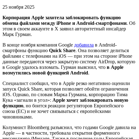
25 ноября 2025
Корпорация Apple захотела заблокировать функцию
обмена файлами между iPhone и Android-смартфонами
. Об
этом в своем аккаунте в X заявил авторитетный инсайдер
Марк Гурман.
В конце ноября компания Google
добавила
в Android-
смартфоны функцию
Quick Share
. Она позволяет делиться
файлами с телефонами на iOS — при этом на стороне iPhone
данные передаются через закрытую систему AirDrop, которую
в Google удалось взломать. Гурман выяснил, что
в Apple
возмутились новой функцией Android
.
Специалист сообщил, что в Apple резко негативно оценили
запуск Quick Share, которая позволяет обойти ограничения
iOS. Однако, по словам Марка Гурмана, корпорацию Тима
Кука «загнали в угол»:
Apple хочет заблокировать новую
функцию
, но боится реакции регуляторов Европейского
союза (ЕС) и не хочет связываться с европейскими
чиновниками.
Колумнист Bloomberg разъяснил, что годами Google давила на
Apple — в частности, требовала открытия фирменного
мессенджера iMessage. Также в последние годы Европейская