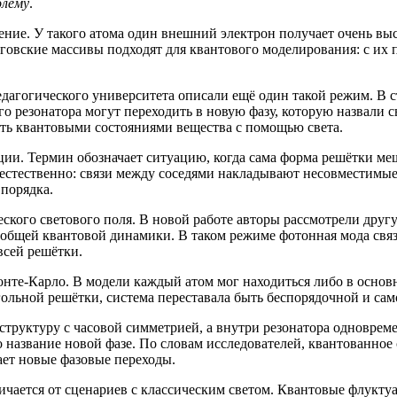
блему
.
ение. У такого атома один внешний электрон получает очень вы
ерговские массивы подходят для квантового моделирования: с 
гогического университета описали ещё один такой режим. В стат
о резонатора могут переходить в новую фазу, которую назвали с
ять квантовыми состояниями вещества с помощью света.
ии. Термин обозначает ситуацию, когда сама форма решётки ме
т естественно: связи между соседями накладывают несовместимы
 порядка.
кого светового поля. В новой работе авторы рассмотрели другу
 общей квантовой динамики. В таком режиме фотонная мода связ
всей решётки.
онте-Карло. В модели каждый атом мог находиться либо в основ
ольной решётки, система переставала быть беспорядочной и са
труктуру с часовой симметрией, а внутри резонатора одновреме
название новой фазе. По словам исследователей, квантованное с
ает новые фазовые переходы.
личается от сценариев с классическим светом. Квантовые флукту