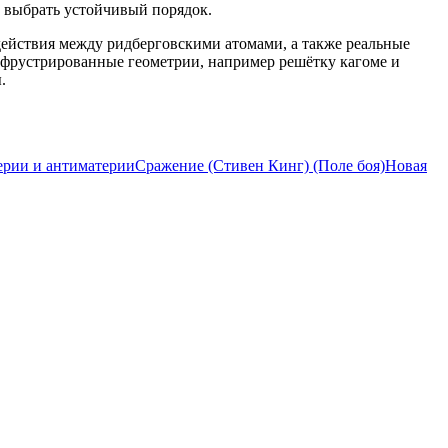
у выбрать устойчивый порядок.
действия между ридберговскими атомами, а также реальные
е фрустрированные геометрии, например решётку кагоме и
.
ерии и антиматерии
Сражение (Стивен Кинг) (Поле боя)
Новая