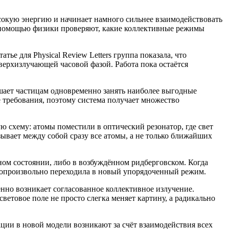
сокую энергию и начинает намного сильнее взаимодействовать
их помощью физики проверяют, какие коллективные режимы
ье для Physical Review Letters группа показала, что
верхизлучающей часовой фазой. Работа пока остаётся
шает частицам одновременно занять наиболее выгодные
е требования, поэтому система получает множество
ю схему: атомы поместили в оптический резонатор, где свет
ывает между собой сразу все атомы, а не только ближайших
ном состоянии, либо в возбуждённом ридберговском. Когда
мопроизвольно переходила в новый упорядоченный режим.
нно возникает согласованное коллективное излучение.
ветовое поле не просто слегка меняет картину, а радикально
ации в новой модели возникают за счёт взаимодействия всех