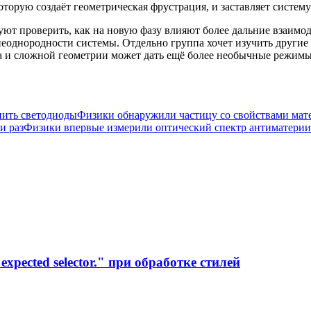
оторую создаёт геометрическая фрустрация, и заставляет систем
ют проверить, как на новую фазу влияют более дальние взаимо
 неоднородности системы. Отдельно группа хочет изучить други
та и сложной геометрии может дать ещё более необычные режимы
нить светодиоды
Физики обнаружили частицу со свойствами мат
и раз
Физики впервые измерили оптический спектр антиматерии
xpected selector." при обработке стилей