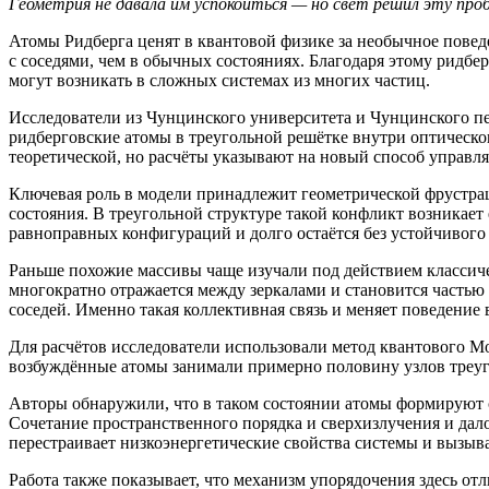
Геометрия не давала им успокоиться — но свет решил эту про
Атомы Ридберга ценят в квантовой физике за необычное повед
с соседями, чем в обычных состояниях. Благодаря этому ридб
могут возникать в сложных системах из многих частиц.
Исследователи из Чунцинского университета и Чунцинского педа
ридберговские атомы в треугольной решётке внутри оптическог
теоретической, но расчёты указывают на новый способ управл
Ключевая роль в модели принадлежит геометрической фрустрац
состояния. В треугольной структуре такой конфликт возникае
равноправных конфигураций и долго остаётся без устойчивого
Раньше похожие массивы чаще изучали под действием классичес
многократно отражается между зеркалами и становится частью
соседей. Именно такая коллективная связь и меняет поведение 
Для расчётов исследователи использовали метод квантового М
возбуждённые атомы занимали примерно половину узлов треуг
Авторы обнаружили, что в таком состоянии атомы формируют с
Сочетание пространственного порядка и сверхизлучения и дало 
перестраивает низкоэнергетические свойства системы и вызыв
Работа также показывает, что механизм упорядочения здесь от