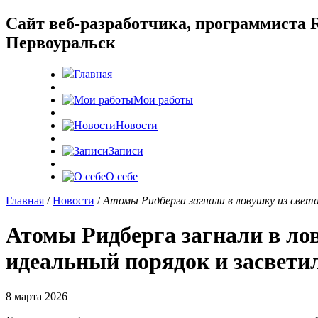
Cайт веб-разработчика, программиста R
Первоуральск
Главная
Мои работы
Новости
Записи
О себе
Главная
/
Новости
/
Атомы Ридберга загнали в ловушку из свет
Атомы Ридберга загнали в ло
идеальный порядок и засвети
8 марта 2026