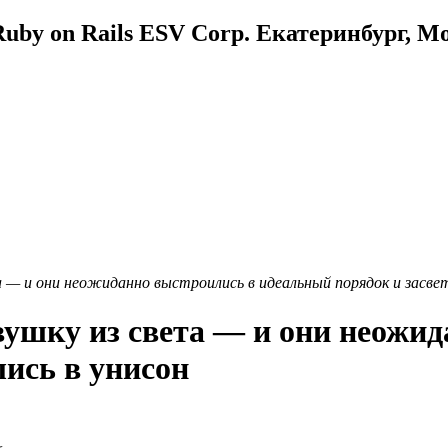
uby on Rails ESV Corp. Екатеринбург, М
а — и они неожиданно выстроились в идеальный порядок и засвет
вушку из света — и они неожи
лись в унисон