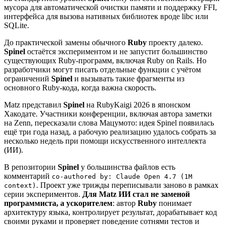
мусора для автоматической очистки памяти и поддержку FFI,
интерфейса для вызова нативных библиотек вроде libc или
SQLite.
До практической замены обычного
Ruby
проекту далеко.
Spinel
остаётся экспериментом и не запустит большинство
существующих Ruby-программ, включая Ruby on Rails. Но
разработчики могут писать отдельные функции с учётом
ограничений
Spinel
и вызывать такие фрагменты из
основного Ruby-кода, когда важна скорость.
Matz представил
Spinel
на RubyKaigi 2026 в японском
Хакодате. Участники конференции, включая автора заметки
на Zenn, пересказали слова Мацумото: идея Spinel появилась
ещё три года назад, а рабочую реализацию удалось собрать за
несколько недель при помощи искусственного интеллекта
(ИИ).
В репозитории
Spinel
у большинства файлов есть
комментарий
co-authored by: Claude Open 4.7 (1M
. Проект уже трижды переписывали заново в рамках
context)
серии экспериментов.
Для Matz ИИ стал не заменой
программиста, а ускорителем
: автор
Ruby
понимает
архитектуру языка, контролирует результат, дорабатывает код
своими руками и проверяет поведение сотнями тестов и