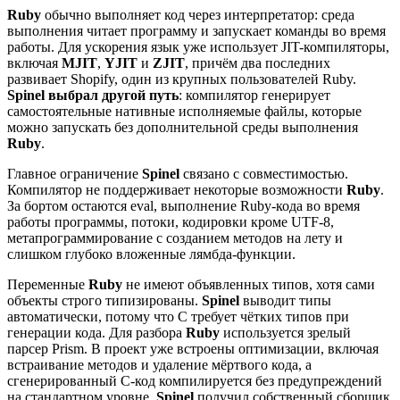
Ruby
обычно выполняет код через интерпретатор: среда
выполнения читает программу и запускает команды во время
работы. Для ускорения язык уже использует JIT-компиляторы,
включая
MJIT
,
YJIT
и
ZJIT
, причём два последних
развивает Shopify, один из крупных пользователей Ruby.
Spinel выбрал другой путь
: компилятор генерирует
самостоятельные нативные исполняемые файлы, которые
можно запускать без дополнительной среды выполнения
Ruby
.
Главное ограничение
Spinel
связано с совместимостью.
Компилятор не поддерживает некоторые возможности
Ruby
.
За бортом остаются eval, выполнение Ruby-кода во время
работы программы, потоки, кодировки кроме UTF-8,
метапрограммирование с созданием методов на лету и
слишком глубоко вложенные лямбда-функции.
Переменные
Ruby
не имеют объявленных типов, хотя сами
объекты строго типизированы.
Spinel
выводит типы
автоматически, потому что C требует чётких типов при
генерации кода. Для разбора
Ruby
используется зрелый
парсер Prism. В проект уже встроены оптимизации, включая
встраивание методов и удаление мёртвого кода, а
сгенерированный C-код компилируется без предупреждений
на стандартном уровне.
Spinel
получил собственный сборщик