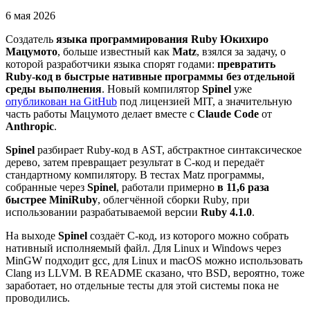
6 мая 2026
Создатель
языка программирования Ruby
Юкихиро
Мацумото
, больше известный как
Matz
, взялся за задачу, о
которой разработчики языка спорят годами:
превратить
Ruby-код в быстрые нативные программы без отдельной
среды выполнения
. Новый компилятор
Spinel
уже
опубликован на GitHub
под лицензией MIT, а значительную
часть работы Мацумото делает вместе с
Claude Code
от
Anthropic
.
Spinel
разбирает Ruby-код в AST, абстрактное синтаксическое
дерево, затем превращает результат в C-код и передаёт
стандартному компилятору. В тестах Matz программы,
собранные через
Spinel
, работали примерно
в 11,6 раза
быстрее MiniRuby
, облегчённой сборки Ruby, при
использовании разрабатываемой версии
Ruby 4.1.0
.
На выходе
Spinel
создаёт C-код, из которого можно собрать
нативный исполняемый файл. Для Linux и Windows через
MinGW подходит gcc, для Linux и macOS можно использовать
Clang из LLVM. В README сказано, что BSD, вероятно, тоже
заработает, но отдельные тесты для этой системы пока не
проводились.