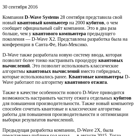
30 сентября 2016
Компания
D-Wave Systems
28 сентября представила свой
новый
квантовый компьютер
на 2000
кубитов
, о чем
сообщает официальный сайт компании. Это в два раза
больше, чем у
квантового компьютера
предыдущего
поколения — D-Wave X2. Представлена разработка была на
конференции в Санта-Фе, Нью-Мексико.
D-Wave также разработала новую систему ввода, которая
позволит более тонко настраивать процедуру
квантовых
вычислений
. Это позволит использовать классические
алгоритмы
квантовых вычислений
вместо гибридных,
которые использовались ранее.
Квантовые компьютеры
D-
Wave работают по алгоритму
квантового отжига
.
Также в качестве особенности нового D-Wave приводится
возможность настраивать частоту отжига отдельных
кубитов
для повышения производительности. Также новый компьютер
способен сочетать квантовые и классические алгоритмы
работы для повышения производительности и оптимизации
выборки результатов вычислений.
Предыдущая разработка компании, D-Wave 2X, была
представлена публике год назад — в августе 2015. Тогда