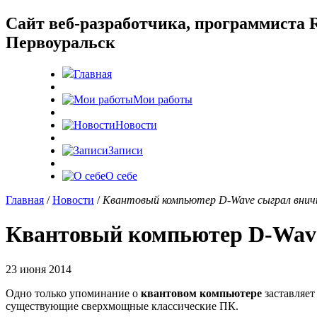
Cайт веб-разработчика, программиста R
Первоуральск
Главная
Мои работы
Новости
Записи
О себе
Главная
/
Новости
/
Квантовый компьютер D-Wave сыграл вничь
Квантовый компьютер D-Wave
23 июня 2014
Одно только упоминание о
квантовом компьютере
заставляет
существующие сверхмощные классические ПК.