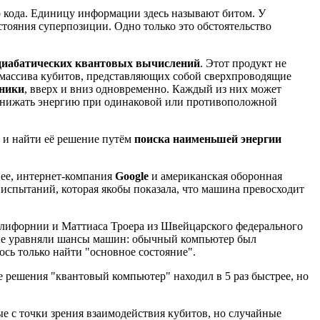
 кода. Единицу информации здесь называют битом. У
стояния суперпозиции. Одно только это обстоятельство
диабатических квантовых вычислений
. Этот продукт не
го массива кубитов, представляющих собой сверхпроводящие
аники
, вверх и вниз одновременно. Каждый из них может
 снижать энергию при одинаковой или противоположной
в и найти её решение путём
поиска наименьшей энергии
ее, интернет-компания
Google
и американская оборонная
 испытаний, которая якобы показала, что машина превосходит
алифорнии и Маттиаса Троера из Швейцарского федерального
ные уравняли шансы машин: обычный компьютер был
ось только найти "основное состояние".
 решения "квантовый компьютер" находил в 5 раз быстрее, но
е с точки зрения взаимодействия кубитов, но случайные