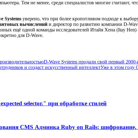
пьютера. Тем не менее, среди специалистов многие считают, чт
e Systems
уверено, что при более кропотливом подходе к выбор
антовых вычислений
и директор по развитию компании D-Wave 
данных ещё одной команды исследователей Итайя Хена (Itay He
нкретно для D-Wave.
производительностью
D-Wave Systems продали свой первый 2000
отрудников и создаст искусственный интеллект
Уже в этом году 
xpected selector." при обработке стилей
ования CMS Админка Ruby on Rails: шифрование, 