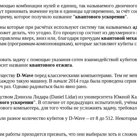
мощью комбинации нулей и единиц, так называемого двоичного
ут принимать значение нуля и единицы одговременно, за счёт со
нему, которое получило название "
квантового ускорения
".
ы которые при расчётах используют систему так называемых
а
может делать, что угодно. Его процессор состоит из двухмерно
правлены вверх, вниз или, благодаря причудам
квантовой мех
ерам (программам-компоновщикам), которые заставляют кубиты
ровать задачу с помощью указания сотен взаимодействий кубито
осит название
квантового отжига
.
уществу
D-Wave
перед классическими компьютерами. Тем не мен
каждую такую машину. В начале 2014 года была проведена серия
ч раз. Однако радоваться было явно рано.
ством Дэниэла Лидара (Daniel Lidar) из университета Южной К
вого ускорения
". В отличие от предыдущих испытателей, учё
вого компьютера, для того чтобы не усложнять задачу, требовал
 разное количество кубитов у D-Wave – от 8 до 512. Некоторые
м работы приходится признать, что они выбирали хоть и сложны