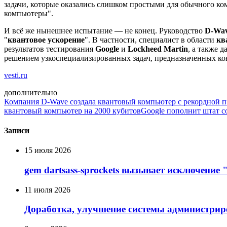
задачи, которые оказались слишком простыми для обычного ком
компьютеры".
И всё же нынешнее испытание — не конец. Руководство
D-Wav
"
квантовое ускорение
". В частности, специалист в области
кв
результатов тестирования
Google
и
Lockheed Martin
, а также 
решением узкоспециализированных задач, предназначенных ко
vesti.ru
дополнительно
Компания D-Wave создала квантовый компьютер с рекордной 
квантовый компьютер на 2000 кубитов
Google пополнит штат с
Записи
15 июля 2026
gem dartsass-sprockets вызывает исключение "e
11 июля 2026
Доработка, улучшение системы администрир