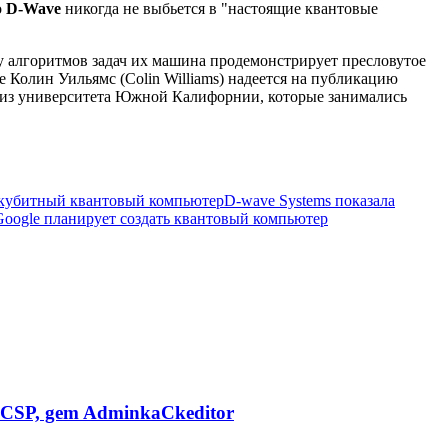
о
D-Wave
никогда не выбьется в "настоящие квантовые
у алгоритмов задач их машина продемонстрирует пресловутое
Колин Уильямс (Сolin Williams) надеется на публикацию
n) из университета Южной Калифорнии, которые занимались
-кубитный квантовый компьютер
D-wave Systems показала
Google планирует создать квантовый компьютер
CSP, gem AdminkaCkeditor