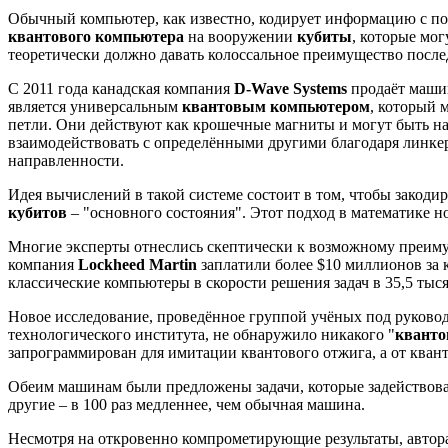
Обычный компьютер, как известно, кодирует информацию с по
квантового компьютера
на вооружении
кубиты
, которые мог
теоретически должно давать колоссальное преимущество послед
С 2011 года канадская компания
D-Wave Systems
продаёт машин
является универсальным
квантовым компьютером
, который 
петли. Они действуют как крошечные магниты и могут быть на
взаимодействовать с определёнными другими благодаря линк
направленности.
Идея вычислений в такой системе состоит в том, чтобы закоди
кубитов
– "основного состояния". Этот подход в математике н
Многие эксперты отнеслись скептически к возможному преим
компания
Lockheed Martin
заплатили более $10 миллионов за 
классические компьютеры в скорости решения задач в 35,5 тыся
Новое исследование, проведённое группой учёных под руковод
технологического института, не обнаружило никакого "
кванто
запрограммирован для имитации квантового отжига, а от кванто
Обеим машинам были предложены задачи, которые задействовали
другие – в 100 раз медленнее, чем обычная машина.
Несмотря на откровенно компрометирующие результаты, автора