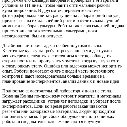
программа его команды выбрала и проверила 144 варианта
условий за 111 дней, чтобы найти оптимальный режим
культивирования. В другом эксперименте система
фотографировала клетки, растущие на лабораторной посуде,
предсказывала их дальнейший рост и рассчитывала лучший
момент для сбора культуры. Роботы также восемь дней подряд
присматривали за клеточными культурами, пока
исследователи были в отпуске.
Для биологии такие задачи особенно утомительны.
Клеточные культуры требуют регулярного ухода: нужно
менять среды, следить за состоянием клеток, соблюдать
стерильность и не пропускать моменты, когда культура готова
к следующему этапу. Ошибка или задержка может испортить
опыт. Роботы помогают снять с людей часть постоянного
контроля и дают исследователям больше времени на
планирование экспериментов, анализ данных и новые идеи.
Полностью самостоятельной лаборатория пока не стала.
Команда Канды по-прежнему готовит реагенты и материалы,
загружает расходники, устраняет неполадки и убирает после
экспериментов. Если во время работы заканчиваются
реагенты или одноразовые материалы, людям приходится
пополнять запасы. При сбоях оборудования или ошибках
робота исследователи тоже вмешиваются вручную.