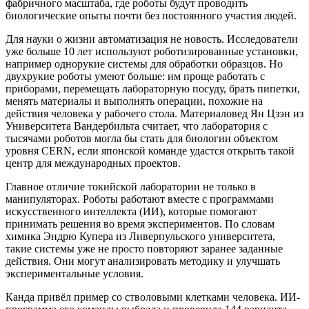
фабричного масштаба, где роботы будут проводить
биологические опыты почти без постоянного участия людей.
Для науки о жизни автоматизация не новость. Исследователи
уже больше 10 лет используют роботизированные установки,
например однорукие системы для обработки образцов. Но
двухрукие роботы умеют больше: им проще работать с
приборами, перемещать лабораторную посуду, брать пипетки,
менять материалы и выполнять операции, похожие на
действия человека у рабочего стола. Материаловед Ян Цзэн из
Университета Вандербильта считает, что лаборатория с
тысячами роботов могла бы стать для биологии объектом
уровня CERN, если японской команде удастся открыть такой
центр для международных проектов.
Главное отличие токийской лаборатории не только в
манипуляторах. Роботы работают вместе с программами
искусственного интеллекта (ИИ), которые помогают
принимать решения во время экспериментов. По словам
химика Эндрю Купера из Ливерпульского университета,
такие системы уже не просто повторяют заранее заданные
действия. Они могут анализировать методику и улучшать
экспериментальные условия.
Канда привёл пример со стволовыми клетками человека. ИИ-