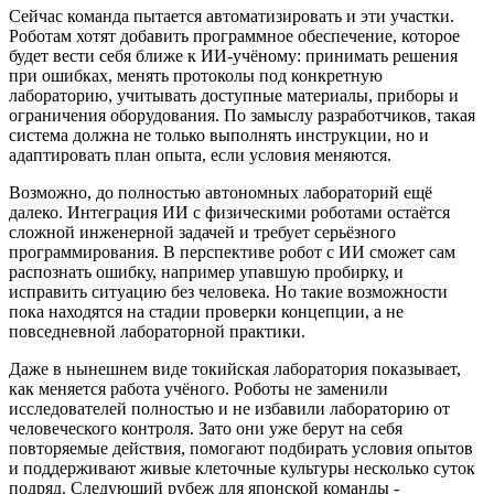
Сейчас команда пытается автоматизировать и эти участки.
Роботам хотят добавить программное обеспечение, которое
будет вести себя ближе к ИИ-учёному: принимать решения
при ошибках, менять протоколы под конкретную
лабораторию, учитывать доступные материалы, приборы и
ограничения оборудования. По замыслу разработчиков, такая
система должна не только выполнять инструкции, но и
адаптировать план опыта, если условия меняются.
Возможно, до полностью автономных лабораторий ещё
далеко. Интеграция ИИ с физическими роботами остаётся
сложной инженерной задачей и требует серьёзного
программирования. В перспективе робот с ИИ сможет сам
распознать ошибку, например упавшую пробирку, и
исправить ситуацию без человека. Но такие возможности
пока находятся на стадии проверки концепции, а не
повседневной лабораторной практики.
Даже в нынешнем виде токийская лаборатория показывает,
как меняется работа учёного. Роботы не заменили
исследователей полностью и не избавили лабораторию от
человеческого контроля. Зато они уже берут на себя
повторяемые действия, помогают подбирать условия опытов
и поддерживают живые клеточные культуры несколько суток
подряд. Следующий рубеж для японской команды -