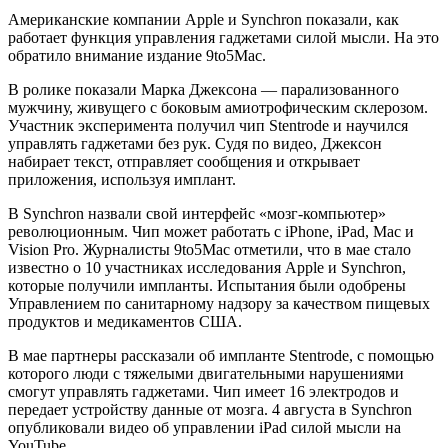
Американские компании Apple и Synchron показали, как
работает функция управления гаджетами силой мысли. На это
обратило внимание издание 9to5Mac.
В ролике показали Марка Джексона — парализованного
мужчину, живущего с боковым амиотрофическим склерозом.
Участник эксперимента получил чип Stentrode и научился
управлять гаджетами без рук. Судя по видео, Джексон
набирает текст, отправляет сообщения и открывает
приложения, используя имплант.
В Synchron назвали свой интерфейс «мозг-компьютер»
революционным. Чип может работать с iPhone, iPad, Mac и
Vision Pro. Журналисты 9to5Mac отметили, что в мае стало
известно о 10 участниках исследования Apple и Synchron,
которые получили импланты. Испытания были одобрены
Управлением по санитарному надзору за качеством пищевых
продуктов и медикаментов США.
В мае партнеры рассказали об импланте Stentrode, с помощью
которого люди с тяжелыми двигательными нарушениями
смогут управлять гаджетами. Чип имеет 16 электродов и
передает устройству данные от мозга. 4 августа в Synchron
опубликовали видео об управлении iPad силой мысли на
YouTube.