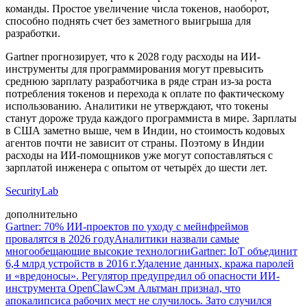
команды. Простое увеличение числа токенов, наоборот,
способно поднять счет без заметного выигрыша для
разработки.
Gartner прогнозирует, что к 2028 году расходы на ИИ-
инструменты для программирования могут превысить
среднюю зарплату разработчика в ряде стран из-за роста
потребления токенов и перехода к оплате по фактическому
использованию. Аналитики не утверждают, что токены
станут дороже труда каждого программиста в мире. Зарплаты
в США заметно выше, чем в Индии, но стоимость кодовых
агентов почти не зависит от страны. Поэтому в Индии
расходы на ИИ-помощников уже могут сопоставляться с
зарплатой инженера с опытом от четырёх до шести лет.
SecurityLab
дополнительно
Gartner: 70% ИИ-проектов по уходу с мейнфреймов
провалятся в 2026 году
Аналитики назвали самые
многообещающие высокие технологии
Gartner: IoT объединит
6,4 млрд устройств в 2016 г.
Удаление данных, кража паролей
и «вредоносы». Регулятор предупредил об опасности ИИ-
инструмента OpenClaw
Сэм Альтман признал, что
апокалипсиса рабочих мест не случилось. Зато случился