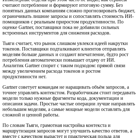
считают потребление и формируют итоговую сумму. Без
понятных данных компаниям сложно прогнозировать бюджет,
ограничивать лишние запросы и сопоставлять стоимость ИИ-
помощников с реальным приростом продуктивности. По
оценке Gartner, поставщики пока не добавили сильных
встроенных инструментов для снижения расходов.
Тьяги считает, что рынок слишком увлекся идеей накрутки
токенов. Поставщики подталкивают клиентов отправлять
моделям больше данных и создают впечатление, будто рост
потребления автоматически повышает отдачу от ИИ.
Аналитик Gartner спорит с таким подходом: прямой связи
между увеличением расхода токенов и ростом
продуктивности нет.
Gartner советует командам не наращивать объём запросов, а
точнее управлять контекстом. Разработчикам стоит передавать
модели только нужные фрагменты кода, документации и
описания задачи. Простые частые операции лучше направлять
небольшим моделям, а самые мощные модели оставлять для
сложной и ценной работы.
По словам Тьяги, грамотная настройка контекста и
маршрутизация запросов могут улучшить качество ответов, а
вместе с качеством вырастет и практическая польза для