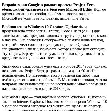
Разработчики Google в рамках проекта Project Zero
обнаружили уязвимость в браузере Microsoft Edge
. Долгое
время компания не сообщала об уязвимости, однако в
Microsoft не успели ее исправить, пишет The Verge.
В обновлении Windows 10 Creators Update
была
представлена технология Arbitrary Code Guard (ACG) для
защиты от атак, предполагающих загрузку вредоносного кода
в память. Она позволяет отображать в памяти лишь тот код,
который имеет соответствующую подпись. Однако
специалисты нашли уязвимость, которая позволяет обходить
эту защиту. В результате злоумышленники могут поместить
вредоносный код в память компьютера.
Уязвимость была обнаружена еще в ноябре 2017 года, однако,
по правилам Project Zero, разработчикам дают 90 дней на
исправление. По истечении этого времени разработчики
публикуют описание проблемы. В Microsoft признали, что на
исправление уязвимости ушло неожиданно много времени и
патч появится только в марте 2018 года.
Microsoft Edge
— стандартный браузер Windows 10, который
заменил Internet Explorer. Помимо этого, в версии Windows 10
S пользователям запрещается менять стандартный браузер.
Даже если пользователь скачает стороннее приложение, все