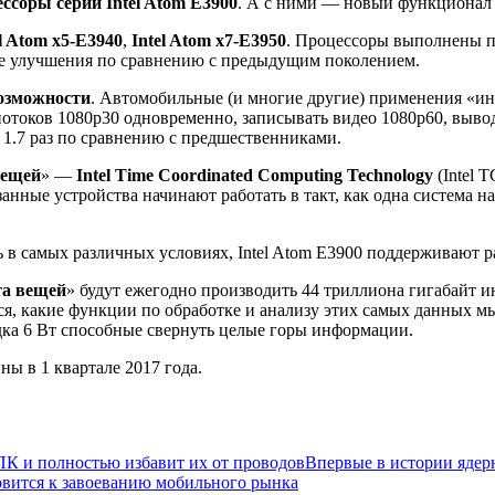
ссоры серии Intel Atom E3900
. А с ними — новый функционал
el Atom x5-E3940
,
Intel Atom x7-E3950
. Процессоры выполнены п
ные улучшения по сравнению с предыдущим поколением.
возможности
. Автомобильные (и многие другие) применения «и
отоков 1080p30 одновременно, записывать видео 1080p60, выво
 1.7 раз по сравнению с предшественниками.
вещей
» —
Intel Time Coordinated Computing Technology
(Intel 
анные устройства начинают работать в такт, как одна система 
 в самых различных условиях, Intel Atom E3900 поддерживают р
та вещей
» будут ежегодно производить 44 триллиона гигабайт и
я, какие функции по обработке и анализу этих самых данных мы
дка 6 Вт способные свернуть целые горы информации.
ны в 1 квартале 2017 года.
 ПК и полностью избавит их от проводов
Впервые в истории ядер
товится к завоеванию мобильного рынка