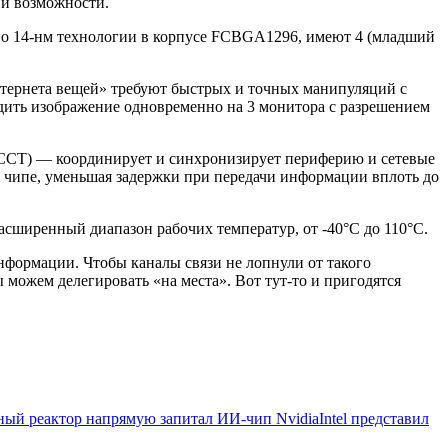
 и возможности.
о 14-нм технологии в корпусе FCBGA1296, имеют 4 (младший
нтернета вещей» требуют быстрых и точных манипуляций с
дить изображение одновременно на 3 монитора с разрешением
TCCT) — координирует и синхронизирует периферию и сетевые
на чипе, уменьшая задержки при передачи информации вплоть до
асширенный диапазон рабочих температур, от -40°C до 110°C.
нформации. Чтобы каналы связи не лопнули от такого
 можем делегировать «на места». Вот тут-то и пригодятся
ный реактор напрямую запитал ИИ-чип Nvidia
Intel представил