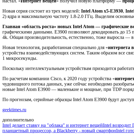
настал. «
Интернет вещей
» получил новую платформу —
проце
Новая серия состоит из трех моделей:
Intel Atom x5-E3930
,
Int
2) ядра и максимальную частоту 1.8-2.0 ГГц. Выделим основ
Главная «область роста» новых Intel Atom — графические 
графическими данными. Е3900 позволяют декодировать до 15 п
4k. Общая производительность, естественно, тоже выросла — в
Новая технология, разработанная специально для «
интернета 
устройства взаимодействующих систем. Таким образом все связ
1 микросекунды.
Поскольку интеллектуальным устройствам приходится работать
По расчетам компании Cisco, к 2020 году устройства «
интерне
чудовищного потока данных, уже сейчас необходимо разобратьс
новые Intel Atom E3900 — маленькие и мощные, при TDP поря
По прогнозам, серийные образцы Intel Atom E3900 будут доступ
geektimes.ru
дополнительно
Intel делает ставку на "облака" и интернет вещей
Intel возродит
планшетный процессор, а Blackberry - новый смартфон
Intel го