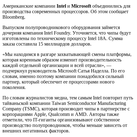
Американские компании
Intel
и
Microsoft
объединились для
производства современных процессоров. Об этом сообщает
Bloomberg.
Выпуском полупроводникового оборудования займется
дочерняя компания Intel Foundry. Уточняется, что чипы будут
изготовлены по техническому процессу Intel 18A. Сумма
заказа составила 15 миллиардов долларов.
«Мы находимся в разгаре захватывающей смены платформы,
которая коренным образом изменит производительность
каждой отдельной организации и всей отрасли», —
подчеркнул руководитель Microsoft Сатья Наделла. По его
словам, именно поэтому компании понадобился сильный
партнер, который обеспечит ее процессорами нового
поколения.
По словам журналистов медиа, тем самым Intel повторит путь
тайваньской компании Taiwan Semiconductor Manufacturing
Company (TSMC), которая производит чипы в партнерстве с
корпорациями Apple, Qualcomm и AMD. Авторы также
отметили, что IT-гиганты организовывают собственное
производство полупроводников, чтобы меньше зависеть от
внешних негативных факторов.