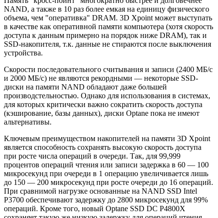
Память "кросс-пойнт" многократно быстрее и долговечнее
NAND, а также в 10 раз более емкая на единицу физического
объема, чем "оперативка" DRAM. 3D Xpoint может выступать
в качестве как оперативной памяти компьютера (хотя скорость
доступа к данным примерно на порядок ниже DRAM), так и
SSD-накопителя, т.к. данные не стираются после выключения
устройства.
Скорости последовательного считывания и записи (2400 МБ/с
и 2000 МБ/с) не являются рекордными — некоторые SSD-
диски на памяти NAND обладают даже большей
производстельностью. Однако для использования в системах,
для которых критически важно сократить скорость доступа
(кэширование, базы данных), диски Optane пока не имеют
альтернативы.
Ключевым преимуществом накопителей на памяти 3D Xpoint
является способность сохранять высокую скорость доступа
при росте числа операций в очереди. Так, для 99,999
процентов операций чтения или записи задержка в 60 — 100
микросекунд при очереди в 1 операцию увеличивается лишь
до 150 — 200 микросекунд при росте очереди до 16 операций.
При сравнимой нагрузке основанные на NAND SSD Intel
P3700 обеспечивают задержку до 2800 микросекунд для 99%
операций. Кроме того, новый Optane SSD DC P4800X
сохраняет такую же низкую задержку для операций чтения