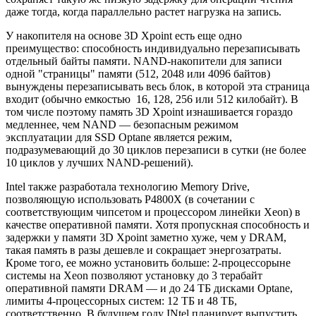
даже тогда, когда параллельно растет нагрузка на запись.
У накопителя на основе 3D Xpoint есть еще одно
преимущество: способность индивидуально перезаписывать
отдельный байты памяти. NAND-накопители для записи
одной "страницы" памяти (512, 2048 или 4096 байтов)
вынуждены перезаписывать весь блок, в которой эта страница
входит (обычно емкостью 16, 128, 256 или 512 килобайт). В
том числе поэтому память 3D Xpoint изнашивается гораздо
медленнее, чем NAND — безопасным режимом
эксплуатации для SSD Optane является режим,
подразумевающий до 30 циклов перезаписи в сутки (не более
10 циклов у лучших NAND-решений).
Intel также разработала технологию Memory Drive,
позволяющую использовать P4800X (в сочетании с
соответствующим чипсетом и процессором линейки Xeon) в
качестве оперативной памяти. Хотя пропускная способность и
задержки у памяти 3D Xpoint заметно хуже, чем у DRAM,
такая память в разы дешевле и сокращает энергозатраты.
Кроме того, ее можно установить больше: 2-процессорыне
системы на Xeon позволяют установку до 3 терабайт
оперативной памяти DRAM — и до 24 ТБ дисками Optane,
лимиты 4-процессорных систем: 12 ТБ и 48 ТБ,
соответственно. В будущем году INtel планирует выпустить