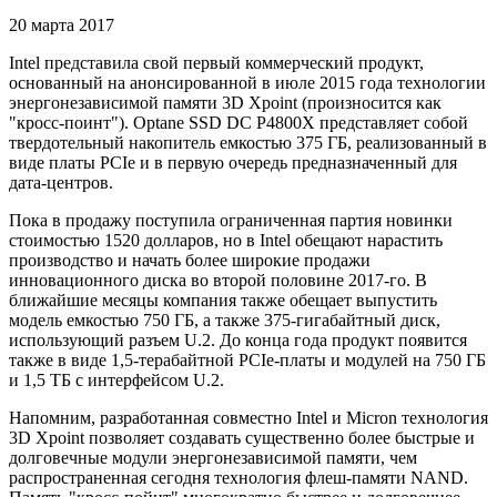
20 марта 2017
Intel представила свой первый коммерческий продукт,
основанный на анонсированной в июле 2015 года технологии
энергонезависимой памяти 3D Xpoint (произносится как
"кросс-поинт"). Optane SSD DC P4800X представляет собой
твердотельный накопитель емкостью 375 ГБ, реализованный в
виде платы PCIe и в первую очередь предназначенный для
дата-центров.
Пока в продажу поступила ограниченная партия новинки
стоимостью 1520 долларов, но в Intel обещают нарастить
производство и начать более широкие продажи
инновационного диска во второй половине 2017-го. В
ближайшие месяцы компания также обещает выпустить
модель емкостью 750 ГБ, а также 375-гигабайтный диск,
использующий разъем U.2. До конца года продукт появится
также в виде 1,5-терабайтной PCIe-платы и модулей на 750 ГБ
и 1,5 ТБ с интерфейсом U.2.
Напомним, разработанная совместно Intel и Micron технология
3D Xpoint позволяет создавать существенно более быстрые и
долговечные модули энергонезависимой памяти, чем
распространенная сегодня технология флеш-памяти NAND.