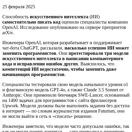
25 февраля 2025
Способность
искусственного интеллекта
(ИИ)
самостоятельно писать код
оценили специалисты компании
OpenAI. Исследование опубликовано на сервере препринтов
arXiv.
Инженеры OpenAI, которая разрабатывает и поддерживает
чат-бота ChatGPT, рассказали,
насколько успешно ИИ может
заменить программистов
. Они
протестировали три модели
искусственного интеллекта в написании компьютерного
кода и исправлении ошибок других
. Выяснилось, что
компетенций ИИ недостаточно, чтобы заменить даже
начинающих программистов
.
Специалисты тестировали свою модель начального уровня o1
и флагманскую модель GPT-4o, а также Claude 3.5 Sonnet от
Anthropic. Они применили бенчмарк SWE-Lancer, основанный
на 1400 задачах для программистов с сайта фрилансеров
Upwork. Модели должны были выполнять задания без доступа
в интернет — по словам журналистов издания Futurism, они
не могли выйти в сеть и «списать» решение.
Инженеры заметили, что модели часто допускали ошибки, так
как не могли понять контекст — «это приводил к принятию