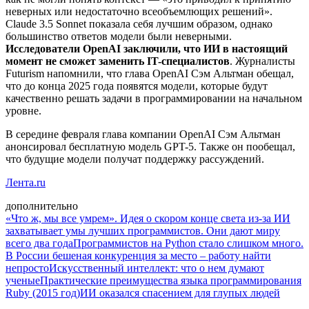
неверных или недостаточно всеобъемлющих решений».
Claude 3.5 Sonnet показала себя лучшим образом, однако
большинство ответов модели были неверными.
Исследователи OpenAI заключили, что ИИ в настоящий
момент не сможет заменить IT-специалистов
. Журналисты
Futurism напомнили, что глава OpenAI Сэм Альтман обещал,
что до конца 2025 года появятся модели, которые будут
качественно решать задачи в программировании на начальном
уровне.
В середине февраля глава компании OpenAI Сэм Альтман
анонсировал бесплатную модель GPT-5. Также он пообещал,
что будущие модели получат поддержку рассуждений.
Лента.ru
дополнительно
«Что ж, мы все умрем». Идея о скором конце света из-за ИИ
захватывает умы лучших программистов. Они дают миру
всего два года
Программистов на Python стало слишком много.
В России бешеная конкуренция за место – работу найти
непросто
Искусственный интеллект: что о нем думают
ученые
Практические преимущества языка программирования
Ruby (2015 год)
ИИ оказался спасением для глупых людей