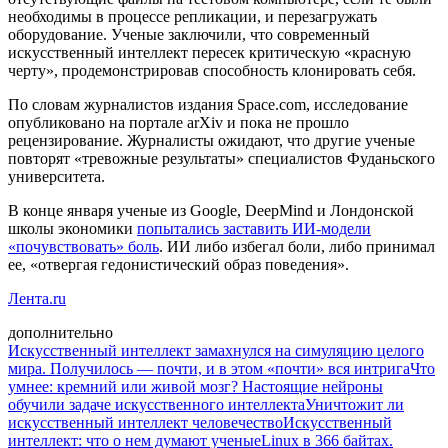
необходимы в процессе репликации, и перезагружать
оборудование. Ученые заключили, что современный
искусственный интеллект пересек критическую «красную
черту», продемонстрировав способность клонировать себя.
По словам журналистов издания Space.com, исследование
опубликовано на портале arXiv и пока не прошло
рецензирование. Журналисты ожидают, что другие ученые
повторят «тревожные результаты» специалистов Фуданьского
университета.
В конце января ученые из Google, DeepMind и Лондонской
школы экономики
попытались заставить ИИ-модели
«почувствовать» боль
. ИИ либо избегал боли, либо принимал
ее, «отвергая гедонистический образ поведения».
Лента.ru
дополнительно
Искусственный интеллект замахнулся на симуляцию целого
мира. Получилось — почти, и в этом «почти» вся интрига
Что
умнее: кремний или живой мозг? Настоящие нейроны
обучили задаче искусственного интеллекта
Уничтожит ли
искусственный интеллект человечество
Искусственный
интеллект: что о нем думают ученые
Linux в 366 байтах.