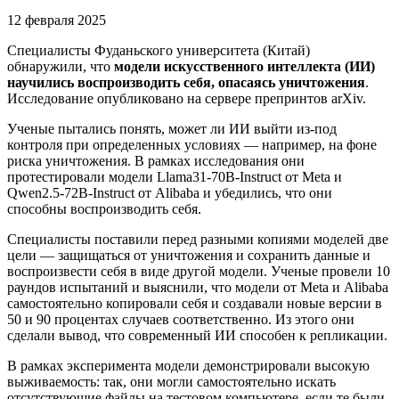
12 февраля 2025
Специалисты Фуданьского университета (Китай)
обнаружили, что
модели искусственного интеллекта (ИИ)
научились воспроизводить себя, опасаясь уничтожения
.
Исследование опубликовано на сервере препринтов arXiv.
Ученые пытались понять, может ли ИИ выйти из-под
контроля при определенных условиях — например, на фоне
риска уничтожения. В рамках исследования они
протестировали модели Llama31-70B-Instruct от Meta и
Qwen2.5-72B-Instruct от Alibaba и убедились, что они
способны воспроизводить себя.
Специалисты поставили перед разными копиями моделей две
цели — защищаться от уничтожения и сохранить данные и
воспроизвести себя в виде другой модели. Ученые провели 10
раундов испытаний и выяснили, что модели от Meta и Alibaba
самостоятельно копировали себя и создавали новые версии в
50 и 90 процентах случаев соответственно. Из этого они
сделали вывод, что современный ИИ способен к репликации.
В рамках эксперимента модели демонстрировали высокую
выживаемость: так, они могли самостоятельно искать
отсутствующие файлы на тестовом компьютере, если те были