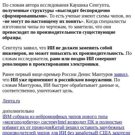
По словам автора исследования Каушика Сенгупта,
полученные структуры «выглядят беспорядочно
сформированными»
. То есть ученые имеют схемы чипов, но
«
не могут по-настоящему их понять
». Когда специалисты
изготовили чипы по чертежам, то заметили, что они
превосходят по производительности существующие
образцы
.
Сенгпута заявил, что
ИИ не должен заменить собой
инженеров, но может повысить их производительность
. По
словам исследователя,
рано или поздно ИИ совершит
революцию в проектировании электроники
.
Ранее первый вице-премьер России Денис Мантуров
заявил
,
что
ИИ уже применяют в российском вооружении
. По
словам Мантурова, ИИ быстрее обрабатывает данные и,
соответственно, уничтожает цель.
Лента.ru
дополнительно
IBM собрала из нейроморфных чипов нового типа
«мозгоподобную» систему
Intel возродит ПК и полностью
избавит их от проводов
Китай решил оставить зарубежных
производителей чипов для ИИ без заработка
В США захотели