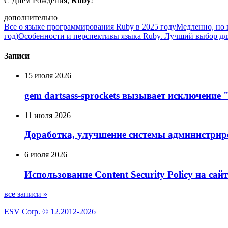
С Днем Рождения,
Ruby
!
дополнительно
Все о языке программирования Ruby в 2025 году
Медленно, но 
год)
Особенности и перспективы языка Ruby. Лучший выбор дл
Записи
15 июля 2026
gem dartsass-sprockets вызывает исключение "e
11 июля 2026
Доработка, улучшение системы администрир
6 июля 2026
Использование Сontent Security Policy на сай
все записи »
ESV Corp. © 12.2012-2026