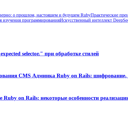
верно: о прошлом, настоящем и будущем Ruby
Практические пре
я изучения программирования
Искусственный интеллект DeepSee
xpected selector." при обработке стилей
ования CMS Админка Ruby on Rails: шифрование, 
те Ruby on Rails: некоторые особенности реализаци