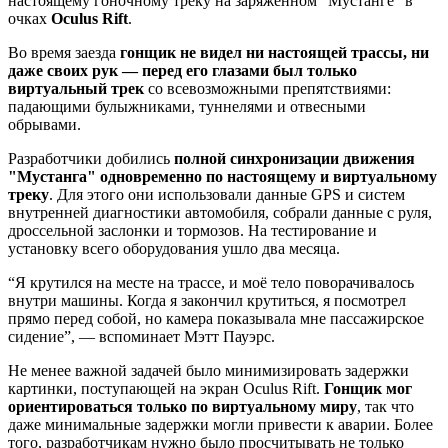
настоящему гоночному треку на заряженном "Мустанге" в
очках
Oculus Rift
.
Во время заезда
гонщик не видел ни настоящей трассы, ни
даже своих рук — перед его глазами был только
виртуальный трек
со всевозможными препятствиями:
падающими булыжниками, туннелями и отвесными
обрывами.
Разработчики добились
полной синхронизации движения
"Мустанга" одновременно по настоящему и виртуальному
треку
. Для этого они использовали данные GPS и систем
внутренней диагностики автомобиля, собрали данные с руля,
дроссельной заслонки и тормозов. На тестирование и
установку всего оборудования ушло два месяца.
“Я крутился на месте на трассе, и моё тело поворачивалось
внутри машины. Когда я закончил крутиться, я посмотрел
прямо перед собой, но камера показывала мне пассажирское
сидение”, — вспоминает Мэтт Пауэрс.
Не менее важной задачей было минимизировать задержки
картинки, поступающей на экран Oculus Rift.
Гонщик мог
ориентироваться только по виртуальному миру
, так что
даже минимальные задержки могли привести к аварии. Более
того, разработчикам нужно было просчитывать не только