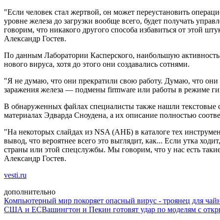
"Если человек стал жертвой, он может переустановить операци
уровне железа до загрузки вообще всего, будет получать управ
говорим, что никакого другого способа избавиться от этой штук
Александр Гостев.
По данным Лаборатории Касперского, наибольшую активность г
нового вируса, хотя до этого они создавались сотнями.
"Я не думаю, что они прекратили свою работу. Думаю, что они
заражения железа — подмены firmware или работы в режиме ги
В обнаруженных файлах специалисты также нашли текстовые ст
материалах Эдварда Сноудена, а их описание полностью соотве
"На некоторых слайдах из NSA (АНБ) в каталоге тех инструмент
вывод, что вероятнее всего это выглядит, как... Если утка ходи
страны или этой спецслужбы. Мы говорим, что у нас есть такие
Александр Гостев.
vesti.ru
дополнительно
Компьютерный мир покоряет опасный вирус - троянец для чай
США и ЕС
Вашингтон и Пекин готовят удар по моделям с отк