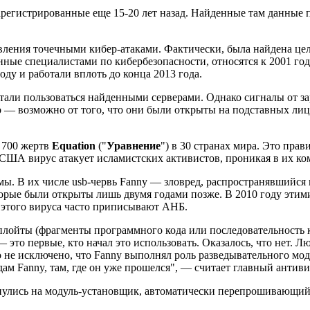
арегистрированные еще 15-20 лет назад. Найденные там данные 
вления точечными кибер-атаками. Фактически, была найдена цел
нные специалистами по кибербезопасности, относятся к 2001 г
ду и работали вплоть до конца 2013 года.
естали пользоваться найденными серверами. Однако сигналы от 
 — возможно от того, что они были открыты на подставных лиц
о 700 жертв
Equation
("
Уравнение
") в 30 странах мира. Это пра
 США вирус атакует исламистских активистов, проникая в их к
мы. В их числе usb-червь Fanny — зловред, распространявшийся
оторые были открыты лишь двумя годами позже. В 2010 году этими
 этого вируса часто приписывают АНБ.
эксплойты (фрагменты программного кода или последовательност
— это первые, кто начал это использовать. Оказалось, что нет. Л
 не исключено, что Fanny выполнял роль разведывательного мод
едам Fanny, там, где он уже прошелся", — считает главный анти
нулись на модуль-установщик, автоматически перепрошивающий 