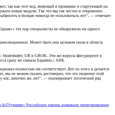
жет, так как этот код, живущий в прошивке и стартующий на
ружать новые модули. Так что мы так честно и откровенно
выбросить и больше никогда не пользоваться, нет", — отмечает
Однако с тех пор специалисты не обнаружили ни одного
е, революционное. Может быть они целиком ушли в область
 Strateshutter, UR и GROK. Эти же вирусы фигурируют в
са сразу же связала Equation с АНБ.
кционал полностью им соответствует. Вот из этого и делается
нет, мы не можем сказать достоверно, что это творение этой
у нас, конечно же, нет", — подчеркивает логический ряд
ю IoT
Symantec: Российские хакеры атаковали энергокомпании