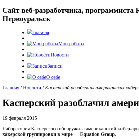
Cайт веб-разработчика, программиста R
Первоуральск
Главная
Мои работы
Новости
Записи
О себе
Главная
/
Новости
/
Касперский разоблачил американских кибе
Касперский разоблачил амер
19 февраля 2015
Лаборатория Касперского обнаружила американский кибер-арс
хакерской группировки в мире
—
Equation Group
.