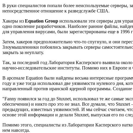
В руки специалистов попали более неиспользуемые серверы, з
непосредственное отношение к разведслужбе США.
Хакеры из
Equation Group
использовали эти серверы для упра
одно поколение разработчиков. Наиболее ранние файлы, найде
для управления вирусами, были зарегистрированы еще в 1996 го
Затем, хакеров предположительно что-то спугнуло, и они пер
Злоумышленники побоялись закрывать серверы самостоятельно
закрыть за неуплату.
Так, за последний год Лаборатория Касперского выявила окол
научно-исследовательские институты. Помимо них в Европе и
В арсенале Equation были найдены весьма интересные програм
году и уже тогда использовал две уязвимости нулевого дня, к
направленный против иранской ядерной программы. Создание
"Fanny появился за год до Stuxnet, использовал те же самые 
обеспечении) и никто про это не знал. Все думали, что Stuxnet 
предыдущих, известных уязвимостей. И мы сейчас считаем, что
основе этой информации и делали Stuxnet, выпуская его по сл
Помимо этого, специалисты из Лаборатории Касперского натк
нем навсегда.