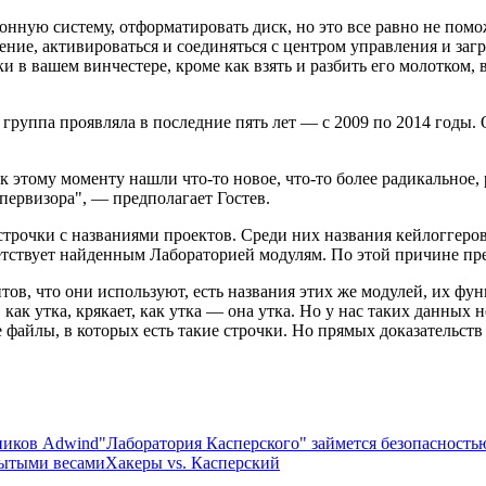
онную систему, отформатировать диск, но это все равно не помо
ление, активироваться и соединяться с центром управления и заг
и в вашем винчестере, кроме как взять и разбить его молотком, 
руппа проявляла в последние пять лет — с 2009 по 2014 годы. 
 к этому моменту нашли что-то новое, что-то более радикально
первизора", — предполагает Гостев.
рочки с названиями проектов. Среди них названия кейлоггеров:
тствует найденным Лабораторией модулям. По этой причине прес
ов, что они используют, есть названия этих же модулей, их фун
т, как утка, крякает, как утка — она утка. Но у нас таких данных 
 файлы, в которых есть такие строчки. Но прямых доказательств 
ников Adwind
"Лаборатория Касперского" займется безопасность
рытыми весами
Хакеры vs. Касперский