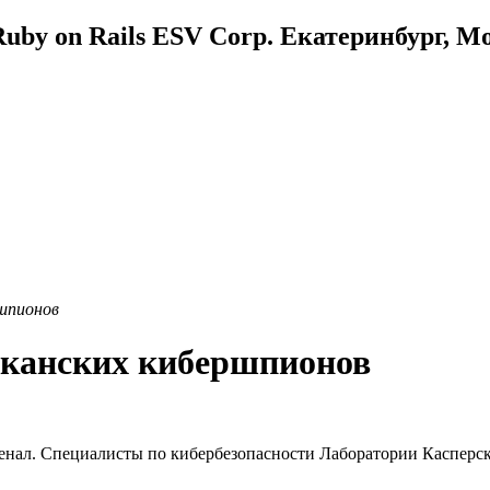
uby on Rails ESV Corp. Екатеринбург, М
ршпионов
иканских кибершпионов
енал. Специалисты по кибербезопасности Лаборатории Касперск