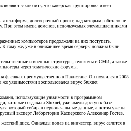
позволяют заключить, что хакерская группировка имеет
ая платформа, долгосрочный проект, над которым работало не
оду. При этом имена доменов, используемых злоумышленниками
зараженных компьютеров продолжали на них поступать.
. К тому же, уже в ближайшее время серверы должны были
вительственные и военные структуры, телекомы и СМИ, а также
омпьютеры через тематические форумы.
 на флешках преимущественно в Пакистане. Он появился в 2008
 же уязвимостями воспользовался вирус Stuxnet,
ь команд, использующие уязвимости в программном
юди, которые создавали Stuxnet, уже имели доступ к базе
уля, который собирал первоначальные данные, а потом уже на
вирусный эксперт Лаборатории Касперского Александр Гостев.
жесткий диск. Однажды попав на винчестер, вирус селится в