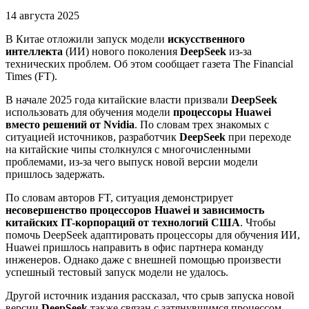
14 августа 2025
В Китае отложили запуск модели
искусственного
интеллекта
(ИИ) нового поколения
DeepSeek
из-за
технических проблем. Об этом сообщает газета The Financial
Times (FT).
В начале 2025 года китайские власти призвали
DeepSeek
использовать для обучения модели
процессоры Huawei
вместо решений от Nvidia
. По словам трех знакомых с
ситуацией источников, разработчик
DeepSeek
при переходе
на китайские чипы столкнулся с многочисленными
проблемами, из-за чего выпуск новой версии модели
пришлось задержать.
По словам авторов FT, ситуация демонстрирует
несовершенство процессоров Huawei и зависимость
китайских IT-корпораций от технологий США
. Чтобы
помочь DeepSeek адаптировать процессоры для обучения ИИ,
Huawei пришлось направить в офис партнера команду
инженеров. Однако даже с внешней помощью произвести
успешный тестовый запуск модели не удалось.
Другой источник издания рассказал, что срыв запуска новой
версии
DeepSeek
также связан с затянувшимся процессом