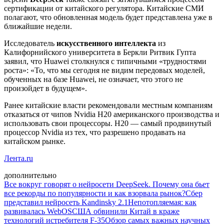
сертификации от китайского регулятора. Китайские СМИ
полагают, что обновленная модель будет представлена уже в
ближайшие недели.
Исследователь
искусственного интеллекта
из
Калифорнийского университета в Беркли Ритвик Гупта
заявил, что Huawei столкнулся с типичными «трудностями
роста»: «То, что мы сегодня не видим передовых моделей,
обученных на базе Huawei, не означает, что этого не
произойдет в будущем».
Ранее китайские власти рекомендовали местным компаниям
отказаться от чипов Nvidia H20 американского производства и
использовать свои процессоры. H20 — самый продвинутый
процессор Nvidia из тех, что разрешено продавать на
китайском рынке.
Лента.ru
дополнительно
Все вокруг говорят о нейросети DeepSeek. Почему она бьет
все рекорды по популярности и как взорвала рынок?
Сбер
представил нейросеть Kandinsky 2.1
Непотопляемая: как
развивалась WebOS
США обвинили Китай в краже
технологий истребителя F-35
Обзор самых важных научных