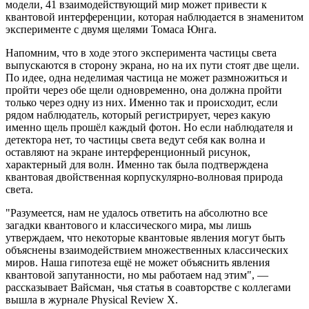
модели, 41 взаимодействующий мир может привести к
квантовой интерференции, которая наблюдается в знаменитом
эксперименте с двумя щелями Томаса Юнга.
Напомним, что в ходе этого эксперимента частицы света
выпускаются в сторону экрана, но на их пути стоят две щели.
По идее, одна неделимая частица не может размножиться и
пройти через обе щели одновременно, она должна пройти
только через одну из них. Именно так и происходит, если
рядом наблюдатель, который регистрирует, через какую
именно щель прошёл каждый фотон. Но если наблюдателя и
детектора нет, то частицы света ведут себя как волна и
оставляют на экране интерференционный рисунок,
характерный для волн. Именно так была подтверждена
квантовая двойственная корпускулярно-волновая природа
света.
"Разумеется, нам не удалось ответить на абсолютно все
загадки квантового и классического мира, мы лишь
утверждаем, что некоторые квантовые явления могут быть
объяснены взаимодействием множественных классических
миров. Наша гипотеза ещё не может объяснить явления
квантовой запутанности, но мы работаем над этим", —
рассказывает Вайсман, чья статья в соавторстве с коллегами
вышла в журнале Physical Review X.