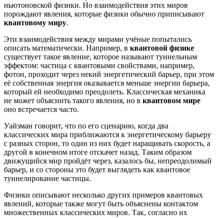
ньютоновской физики. Но взаимодействия этих миров
порождают явления, которые физики обычно приписывают
квантовому миру
.
Эти взаимодействия между мирами учёные попытались
описать математически. Например, в
квантовой физике
существует такое явление, которое называют туннельным
эффектом: частица с квантовыми свойствами, например,
фотон, проходит через некий энергетический барьер, при этом
её собственная энергия оказывается меньше энергии барьера,
который ей необходимо преодолеть. Классическая механика
не может объяснить такого явления, но в
квантовом мире
оно встречается часто.
Уайзман говорит, что по его сценарию, когда два
классических мира приближаются к энергетическому барьеру
с разных сторон, то один из них будет наращивать скорость, а
другой в конечном итоге отскачет назад. Таким образом
движущийся мир пройдёт через, казалось бы, непреодолимый
барьер, и со стороны это будет выглядеть как квантовое
туннелирование частицы.
Физики описывают несколько других примеров квантовых
явлений, которые также могут быть объяснены контактом
множественных классических миров. Так, согласно их