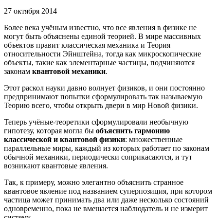
27 октября 2014
Более века учёным известно, что все явления в физике не
могут быть объяснены единой теорией. В мире массивных
объектов правит классическая механика и Теория
относительности Эйнштейна, тогда как микроскопические
объекты, такие как элементарные частицы, подчиняются
законам
квантовой механики
.
Этот раскол науки давно волнует физиков, и они постоянно
предпринимают попытки сформулировать так называемую
Теорию всего, чтобы открыть двери в мир Новой физики.
Теперь учёные-теоретики сформулировали необычную
гипотезу, которая могла бы
объяснить гармонию
классической и квантовой физики
: множественные
параллельные миры, каждый из которых работает по законам
обычной механики, периодически соприкасаются, и тут
возникают квантовые явления.
Так, к примеру, можно элегантно объяснить странное
квантовое явление под названием суперпозиция, при котором
частица может принимать два или даже несколько состояний
одновременно, пока не вмешается наблюдатель и не измерит
систему.