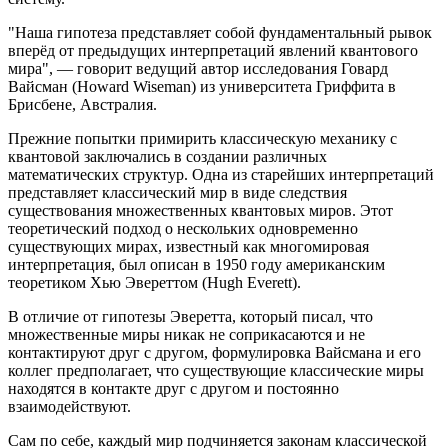
"Наша гипотеза представляет собой фундаментальный рывок
вперёд от предыдущих интерпретаций явлений квантового
мира", — говорит ведущий автор исследования Говард
Вайсман (Howard Wiseman) из университета Гриффита в
Брисбене, Австралия.
Прежние попытки примирить классическую механику с
квантовой заключались в создании различных
математических структур. Одна из старейших интерпретаций
представляет классический мир в виде следствия
существования множественных квантовых миров. Этот
теоретический подход о нескольких одновременно
существующих мирах, известный как многомировая
интерпретация, был описан в 1950 году американским
теоретиком Хью Эвереттом (Hugh Everett).
В отличие от гипотезы Эверетта, который писал, что
множественные миры никак не соприкасаются и не
контактируют друг с другом, формулировка Вайсмана и его
коллег предполагает, что существующие классические миры
находятся в контакте друг с другом и постоянно
взаимодействуют.
Сам по себе, каждый мир подчиняется законам классической