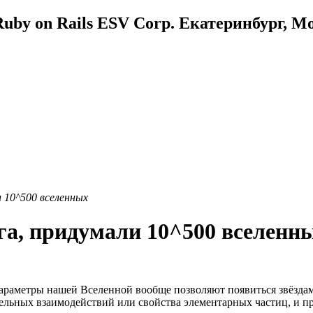
uby on Rails ESV Corp. Екатеринбург, М
и 10^500 вселенных
га, придумали 10^500 вселенн
параметры нашей Вселенной вообще позволяют появиться звёздам
ельных взаимодействий или свойства элементарных частиц, и п