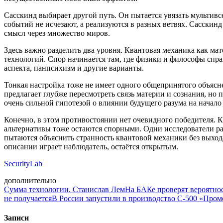
Сасскинд выбирает другой путь. Он пытается увязать мульти
событий не исчезают, а реализуются в разных ветвях. Сасскин
смысл через множество миров.
Здесь важно разделить два уровня. Квантовая механика как ма
технологий. Спор начинается там, где физики и философы спра
аспекта, панпсихизм и другие варианты.
Тонкая настройка тоже не имеет одного общепринятого объясн
предлагает глубже пересмотреть связь материи и сознания, но 
очень сильной гипотезой о влиянии будущего разума на начало
Конечно, в этом противостоянии нет очевидного победителя. 
альтернативы тоже остаются спорными. Одни исследователи ра
пытаются объяснить странность квантовой механики без выхода
описании играет наблюдатель, остаётся открытым.
SecurityLab
дополнительно
Сумма технологии. Станислав Лем
На БАКе проверят вероятно
не получается
В России запустили в производство С-500 «Пром
Записи