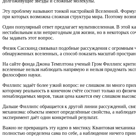
долгоживущие звёзды и сложные молекулы.
Эту проблему называют тонкой настройкой Вселенной. Формулир
при которых возможна сложная структура мира. Поэтому возни
Один популярный ответ предлагает мультивселенная. В этой к
нестабильным или непригодным для жизни, но в некоторых со
бы задавать этот вопрос.
Физик Сасскинд связывал подобные рассуждения с огромным чи
обнаруженных вселенных, а способ показать масштаб простра
На сайте фонда Джона Темплтона ученый Грэм Филлипс критику
вселенные нельзя наблюдать напрямую и нельзя придумать экс
философию науки.
Филлипс задаёт более узкий вопрос: не слишком ли много прих
которому реальность в конечном счёте состоит только из физи
ненаблюдаемых миров, такая цена кажется ему слишком высоко
Дальше Филлипс обращается к другой линии рассуждений, связ
механизма: объекты имеют определённые свойства, а наблюдате
эксперимент даёт один конкретный результат.
Важно не превращать эту идею в мистику. Квантовая механика 
полностью определена сама по себе, а наблюдение ничего прин