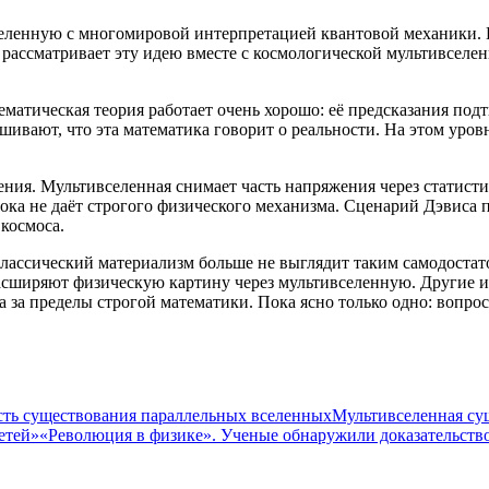
вселенную с многомировой интерпретацией квантовой механики
д рассматривает эту идею вместе с космологической мультивсел
тематическая теория работает очень хорошо: её предсказания по
шивают, что эта математика говорит о реальности. На этом уро
ения. Мультивселенная снимает часть напряжения через статист
пока не даёт строгого физического механизма. Сценарий Дэвиса п
 космоса.
Классический материализм больше не выглядит таким самодостат
сширяют физическую картину через мультивселенную. Другие ищ
 за пределы строгой математики. Пока ясно только одно: вопрос
сть существования параллельных вселенных
Мультивселенная сущ
етей»
«Революция в физике». Ученые обнаружили доказательство