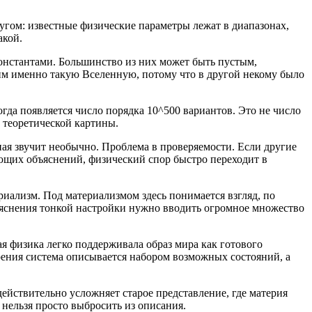
ругом: известные физические параметры лежат в диапазонах,
акой.
константами. Большинство из них может быть пустым,
им именно такую Вселенную, потому что в другой некому было
да появляется число порядка 10^500 вариантов. Это не число
 теоретической картины.
ная звучит необычно. Проблема в проверяемости. Если другие
ующих объяснений, физический спор быстро переходит в
риализм. Под материализмом здесь понимается взгляд, по
объяснения тонкой настройки нужно вводить огромное множество
я физика легко поддерживала образ мира как готового
ерения система описывается набором возможных состояний, а
действительно усложняет старое представление, где материя
нельзя просто выбросить из описания.