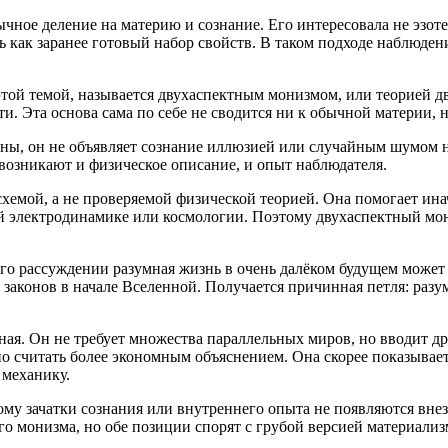
ное деление на материю и сознание. Его интересовала не эзоте
ь как заранее готовый набор свойств. В таком подходе наблюден
той темой, называется двухаспектным монизмом, или теорией дв
и. Эта основа сама по себе не сводится ни к обычной материи, 
роны, он не объявляет сознание иллюзией или случайным шумом 
о возникают и физическое описание, и опыт наблюдателя.
 схемой, а не проверяемой физической теорией. Она помогает ина
ой электродинамике или космологии. Поэтому двухаспектный мон
го рассуждении разумная жизнь в очень далёком будущем может 
законов в начале Вселенной. Получается причинная петля: разум
ная. Он не требует множества параллельных миров, но вводит д
о считать более экономным объяснением. Она скорее показывает,
 механику.
ому зачатки сознания или внутреннего опыта не появляются внез
го монизма, но обе позиции спорят с грубой версией материализ