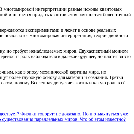
. В многомировой интерпретации разные исходы квантовых
енной и пытается придать квантовым вероятностям более точный
дтверждаются экспериментами и лежат в основе реальных
вне появляются многомировая интерпретация, теория двойного
ику, но требует ненаблюдаемых миров. Двухаспектный монизм
ереносит роль наблюдателя в далёкое будущее, но платит за это
очным, как в эпоху механической картины мира, но
ут более глубокую основу для материи и сознания. Третьи
 о том, почему Вселенная допускает жизнь и какую роль в её
ествует? Физики говорят: не доказано. Но и отмахнуться уже
 существования параллельных миров. Что об этом известно?