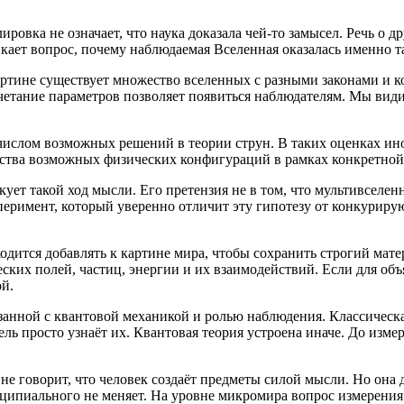
овка не означает, что наука доказала чей-то замысел. Речь о д
кает вопрос, почему наблюдаемая Вселенная оказалась именно т
артине существует множество вселенных с разными законами и 
четание параметров позволяет появиться наблюдателям. Мы вид
слом возможных решений в теории струн. В таких оценках иног
нства возможных физических конфигураций в рамках конкретной
ет такой ход мысли. Его претензия не в том, что мультивселен
перимент, который уверенно отличит эту гипотезу от конкурир
одится добавлять к картине мира, чтобы сохранить строгий мате
ческих полей, частиц, энергии и их взаимодействий. Если для 
й.
анной с квантовой механикой и ролью наблюдения. Классическа
ль просто узнаёт их. Квантовая теория устроена иначе. До изм
не говорит, что человек создаёт предметы силой мысли. Но она 
ципиального не меняет. На уровне микромира вопрос измерения 