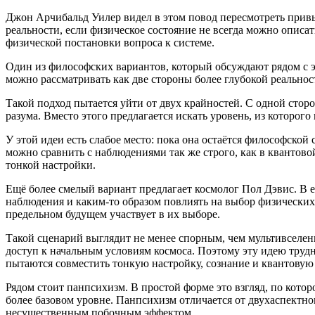
Джон Арчибальд Уилер видел в этом повод пересмотреть привыч
реальности, если физическое состояние не всегда можно описат
физической постановки вопроса к системе.
Один из философских вариантов, который обсуждают рядом с э
можно рассматривать как две стороны более глубокой реальност
Такой подход пытается уйти от двух крайностей. С одной сто
разума. Вместо этого предлагается искать уровень, из которог
У этой идеи есть слабое место: пока она остаётся философской
можно сравнить с наблюдениями так же строго, как в квантов
тонкой настройки.
Ещё более смелый вариант предлагает космолог Пол Дэвис. В е
наблюдения и каким-то образом повлиять на выбор физических 
предельном будущем участвует в их выборе.
Такой сценарий выглядит не менее спорным, чем мультивселен
доступ к начальным условиям космоса. Поэтому эту идею трудн
пытаются совместить тонкую настройку, сознание и квантовую
Рядом стоит панпсихизм. В простой форме это взгляд, по котор
более базовом уровне. Панпсихизм отличается от двухаспектно
несущественным побочным эффектом.