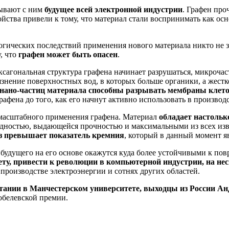
зывают с ним
будущее всей электронной индустрии
. Графен про
свойства привели к тому, что материал стали воспринимать как 
логических последствий применения нового материала никто не 
, что
графен может быть опасен
.
ксагональная структура графена начинает разрушаться, микроча
язнение поверхностных вод, в которых больше органики, а жестк
нано-частиц материала способны разрывать мембраны клеток
фена до того, как его начнут активно использовать в производ
т масштабного применения графена. Материал
обладает настольк
водностью, выдающейся прочностью и максимальными из всех из
аз превышает показатель кремния
, который в данный момент я
будущего на его основе окажутся куда более устойчивыми к повре
нету, привести к революции в компьютерной индустрии, на н
производстве электроэнергии и сотнях других областей.
ритании в Манчестерском университете, выходцы из России А
обелевской премии.