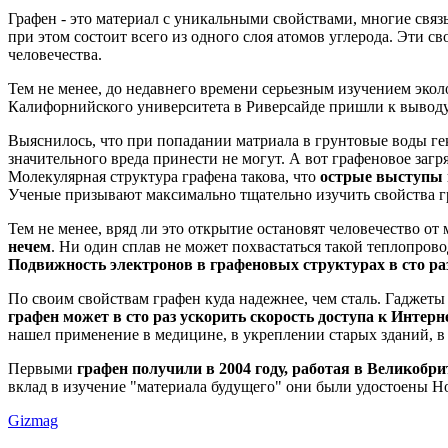
Графен - это материал с уникальными свойствами, многие свя
при этом состоит всего из одного слоя атомов углерода. Эти 
человечества.
Тем не менее, до недавнего времени серьезным изучением эко
Калифорнийского университета в Риверсайде пришли к выводу
Выяснилось, что при попадании матриала в грунтовые воды ге
значительного вреда принести не могут. А вот графеновое загр
Молекулярная структура графена такова, что
острые выступы 
Ученые призывают максимально тщательно изучить свойства гра
Тем не менее, вряд ли это открытие остановят человечество о
нечем
. Ни один сплав не может похвастаться такой теплопро
Подвижность электронов в графеновых структурах в сто р
По своим свойствам графен куда надежнее, чем сталь. Гаджеты 
графен может в сто раз ускорить скорость доступа к Интер
нашел применение в медицине, в укреплении старых зданий, в 
Первыми
графен получили в 2004 году, работая в Великоб
вклад в изучение "материала будущего" они были удостоены Н
Gizmag