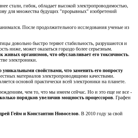
чнее стали, гибок, обладает высокой электропроводимостью,
основу для множества будущих "прорывных" изобретений
занимался. После продолжительного исследования ученые из
стицы довольно быстро теряют стабильность, разрушаются и
ость ниже, может оказаться гораздо более серьезным.
 живых организмов, что обуславливает его токсичность
.
стве электроники.
о уникальными свойствами, что заменить его попросту
вестных материалов электропроводящими качествами.
вляется основой практически всей электроники на планете.
ждениям, чем то, что мы имеем сейчас. Но и это еще не все -
есколько порядков увеличив мощность процессоров
. Графен
ндрей Гейм и Константин Новоселов
. В 2010 году за свой