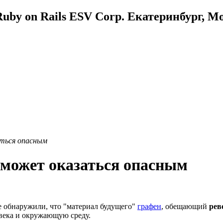
uby on Rails ESV Corp. Екатеринбург, М
ться опасным
 может оказаться опасным
е обнаружили, что "материал будущего"
графен
, обещающий
рев
овека и окружающую среду.