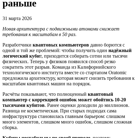
раньше
31 марта 2026
Новая архитектура с подвижными атомами снижает
требования к масштабам в 50 раз
.
Разработчики
квантовых компьютеров
давно борются с
одной и той же проблемой: чтобы получить один
надёжный
логический куби
т, приходится собирать сотни или тысячи
физических. Теперь у физиков появился способ резко
сократить этот разрыв. Команда из Калифорнийского
технологического института вместе со стартапом Oratomic
предложила архитектуру, которая может снизить требования к
масштабам квантовых машин на порядок.
Расчёты показывают, что полноценный
квантовый
компьютер с коррекцией ошибок может обойтись 10-20
тысячами кубитов
. Ранее оценки доходили до миллионов.
Разница не косметическая. При старых подходах сама
инфраструктура становилась главным барьером: слишком
много элементов, слишком много ошибок, слишком сложная
сборка.
Кубиты нестабильны по своей природе
, поэтому