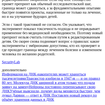
примет препринт как обычный исследовательский шаг,
граница может сдвинуться, а за фундаментальными опытами
быстрее появятся проекты, нацеленные не только на лечение,
но и на улучшение будущих детей.
Эгли с такой трактовкой не согласен. Он указывает, что
эксперимент показал токсичность подхода и не оправдывает
применение без медицинской необходимости. Поэтому новый
препринт нельзя считать готовым путем к редактированным
детям. Он скорее снова поднимает вопрос о правилах: какие
эксперименты с эмбрионами допустимы, кто их проверяет и
где проходит граница между лечением болезни и изменением
человека по желанию родителей.
SecurityLab
дополнительно
Информация на ДНК-накопителях может храниться
тысячелетиями
Транзистор изобрели в 1947-м — и он правил
80 лет. Молекула ДНК шириной в атом только что подала
заявку на замену
Нейроны постоянно переписывают свою
ДНК
Учёные выяснили, почему виды меняются быстрее, чем
думал Дарвин — ответ в ДНК
Поставлен новый рекорд по
объёму хранения данных в ДНК