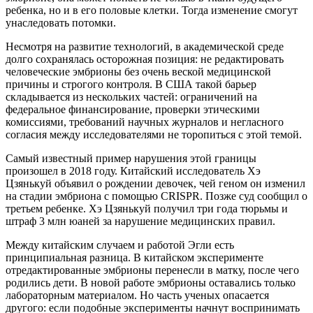
ребенка, но и в его половые клетки. Тогда изменение смогут
унаследовать потомки.
Несмотря на развитие технологий, в академической среде
долго сохранялась осторожная позиция: не редактировать
человеческие эмбрионы без очень веской медицинской
причины и строгого контроля. В США такой барьер
складывается из нескольких частей: ограничений на
федеральное финансирование, проверки этическими
комиссиями, требований научных журналов и негласного
согласия между исследователями не торопиться с этой темой.
Самый известный пример нарушения этой границы
произошел в 2018 году. Китайский исследователь Хэ
Цзянькуй объявил о рождении девочек, чей геном он изменил
на стадии эмбриона с помощью CRISPR. Позже суд сообщил о
третьем ребенке. Хэ Цзянькуй получил три года тюрьмы и
штраф 3 млн юаней за нарушение медицинских правил.
Между китайским случаем и работой Эгли есть
принципиальная разница. В китайском эксперименте
отредактированные эмбрионы перенесли в матку, после чего
родились дети. В новой работе эмбрионы оставались только
лабораторным материалом. Но часть ученых опасается
другого: если подобные эксперименты начнут воспринимать