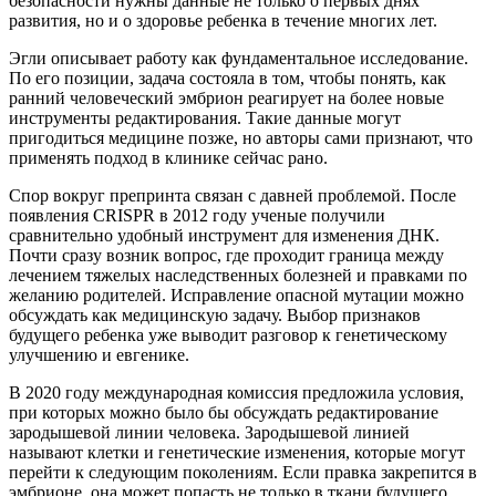
безопасности нужны данные не только о первых днях
развития, но и о здоровье ребенка в течение многих лет.
Эгли описывает работу как фундаментальное исследование.
По его позиции, задача состояла в том, чтобы понять, как
ранний человеческий эмбрион реагирует на более новые
инструменты редактирования. Такие данные могут
пригодиться медицине позже, но авторы сами признают, что
применять подход в клинике сейчас рано.
Спор вокруг препринта связан с давней проблемой. После
появления CRISPR в 2012 году ученые получили
сравнительно удобный инструмент для изменения ДНК.
Почти сразу возник вопрос, где проходит граница между
лечением тяжелых наследственных болезней и правками по
желанию родителей. Исправление опасной мутации можно
обсуждать как медицинскую задачу. Выбор признаков
будущего ребенка уже выводит разговор к генетическому
улучшению и евгенике.
В 2020 году международная комиссия предложила условия,
при которых можно было бы обсуждать редактирование
зародышевой линии человека. Зародышевой линией
называют клетки и генетические изменения, которые могут
перейти к следующим поколениям. Если правка закрепится в
эмбрионе, она может попасть не только в ткани будущего