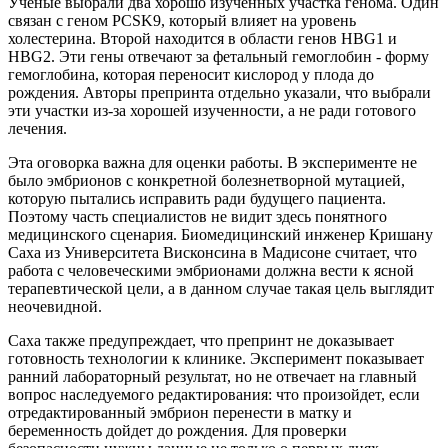
Ученые выбрали два хорошо изученных участка генома. Один
связан с геном PCSK9, который влияет на уровень
холестерина. Второй находится в области генов HBG1 и
HBG2. Эти гены отвечают за фетальный гемоглобин - форму
гемоглобина, которая переносит кислород у плода до
рождения. Авторы препринта отдельно указали, что выбрали
эти участки из-за хорошей изученности, а не ради готового
лечения.
Эта оговорка важна для оценки работы. В эксперименте не
было эмбрионов с конкретной болезнетворной мутацией,
которую пытались исправить ради будущего пациента.
Поэтому часть специалистов не видит здесь понятного
медицинского сценария. Биомедицинский инженер Кришану
Саха из Университета Висконсина в Мадисоне считает, что
работа с человеческими эмбрионами должна вести к ясной
терапевтической цели, а в данном случае такая цель выглядит
неочевидной.
Саха также предупреждает, что препринт не доказывает
готовность технологии к клинике. Эксперимент показывает
ранний лабораторный результат, но не отвечает на главный
вопрос наследуемого редактирования: что произойдет, если
отредактированный эмбрион перенести в матку и
беременность дойдет до рождения. Для проверки