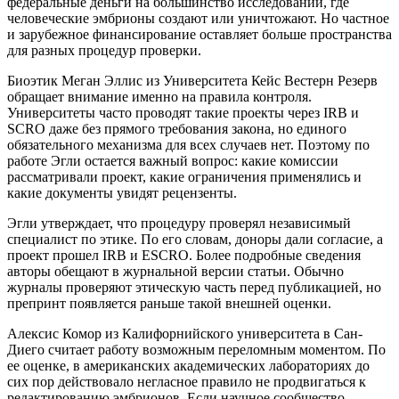
федеральные деньги на большинство исследований, где
человеческие эмбрионы создают или уничтожают. Но частное
и зарубежное финансирование оставляет больше пространства
для разных процедур проверки.
Биоэтик Меган Эллис из Университета Кейс Вестерн Резерв
обращает внимание именно на правила контроля.
Университеты часто проводят такие проекты через IRB и
SCRO даже без прямого требования закона, но единого
обязательного механизма для всех случаев нет. Поэтому по
работе Эгли остается важный вопрос: какие комиссии
рассматривали проект, какие ограничения применялись и
какие документы увидят рецензенты.
Эгли утверждает, что процедуру проверял независимый
специалист по этике. По его словам, доноры дали согласие, а
проект прошел IRB и ESCRO. Более подробные сведения
авторы обещают в журнальной версии статьи. Обычно
журналы проверяют этическую часть перед публикацией, но
препринт появляется раньше такой внешней оценки.
Алексис Комор из Калифорнийского университета в Сан-
Диего считает работу возможным переломным моментом. По
ее оценке, в американских академических лабораториях до
сих пор действовало негласное правило не продвигаться к
редактированию эмбрионов. Если научное сообщество