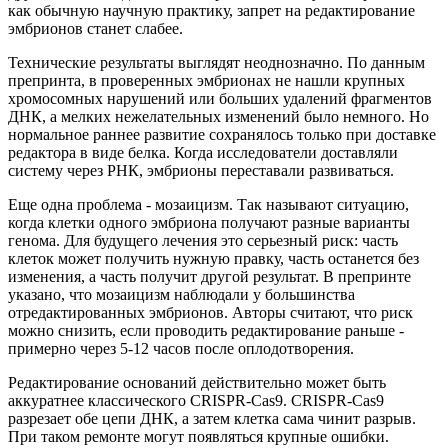
как обычную научную практику, запрет на редактирование
эмбрионов станет слабее.
Технические результаты выглядят неоднозначно. По данным
препринта, в проверенных эмбрионах не нашли крупных
хромосомных нарушений или больших удалений фрагментов
ДНК, а мелких нежелательных изменений было немного. Но
нормальное раннее развитие сохранялось только при доставке
редактора в виде белка. Когда исследователи доставляли
систему через РНК, эмбрионы переставали развиваться.
Еще одна проблема - мозаицизм. Так называют ситуацию,
когда клетки одного эмбриона получают разные варианты
генома. Для будущего лечения это серьезный риск: часть
клеток может получить нужную правку, часть останется без
изменения, а часть получит другой результат. В препринте
указано, что мозаицизм наблюдали у большинства
отредактированных эмбрионов. Авторы считают, что риск
можно снизить, если проводить редактирование раньше -
примерно через 5-12 часов после оплодотворения.
Редактирование оснований действительно может быть
аккуратнее классического CRISPR-Cas9. CRISPR-Cas9
разрезает обе цепи ДНК, а затем клетка сама чинит разрыв.
При таком ремонте могут появляться крупные ошибки.