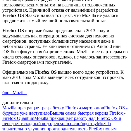
пользовательским опытом на различных подключенных
устройствах. Причиной отказа от дальнейшей разработки
Firefox OS
Яаакси назвал тот факт, что Mozilla не удалось
предложить самый лучший пользовательский опыт.
Firefox OS
впервые была представлена в 2013 году и
задумывалась как операционная система для недорогих
смартфонов, доступных большинству населения даже в
небогатых странах. Ее ключевым отличием от Android или
iOS был фокус на веб-приложениях. Mozilla и ее партнерам из
числа сотовых операторов, однако, не удалось заинтересовать
Firefox-смартфонами покупателей.
Официально на
Firefox OS
вышло всего одно устройство. К
маю 2016 года Mozilla выведет всех сотрудников из проекта,
включая техподдержку.
блог Mozilla
дополнительно
Mozilla прекращает разработку Firefox-смартфонов
Firefox OS -
будущее уже наступило
Вышла самая быстрая версия Firefox -
Firefox Quantum
Mozilla прекращает работу над Firefox OS и
передает исходный код open source-сообществу
Mozilla
значительно улучшит производительность Firefox новым