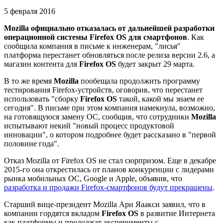
5 февраля 2016
Mozilla официально отказалась от дальнейшей разработки
операционной системы Firefox OS для смартфонов
. Как
сообщила компания в письме к инженерам, "лисья"
платформа перестанет обновляться после релиза версии 2.6, а
магазин контента для
Firefox OS
будет закрыт 29 марта.
В то же время
Mozilla
пообещала продолжить программу
тестирования Firefox-устройств, оговорив, что перестанет
использовать "сборку
Firefox OS
такой, какой мы знаем ее
сегодня". В письме при этом компания намекнула, возможно,
на готовящуюся замену ОС, сообщив, что сотрудники
Mozilla
испытывают некий "новый процесс продуктовой
инновации", о котором подробнее будет рассказано в "первой
половине года".
Отказ Mozilla от Firefox OS не стал сюрпризом. Еще в декабре
2015-го она открестилась от планов конкуренции с лидерами
рынка мобильных ОС, Google и Apple, объявив, что
разработка и продажи Firefox-смартфонов будут прекращены
.
Старший вице-президент Mozilla Ари Яаакси заявил, что в
компании гордятся вкладом
Firefox OS
в развитие Интернета
как платформы и продолжат эксперименты с