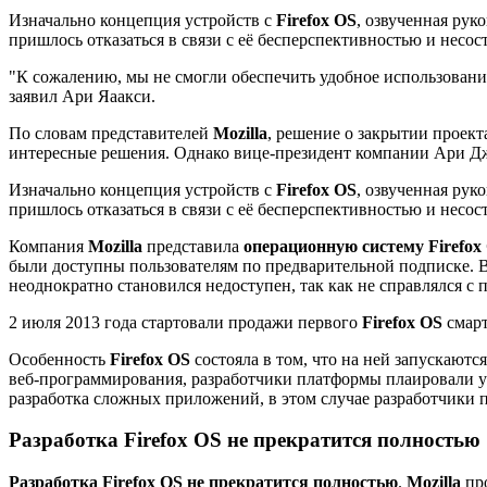
Изначально концепция устройств с
Firefox OS
, озвученная рук
пришлось отказаться в связи с её бесперспективностью и несос
"К сожалению, мы не смогли обеспечить удобное использовани
заявил Ари Яаакси.
По словам представителей
Mozilla
, решение о закрытии проект
интересные решения. Однако вице-президент компании Ари Д
Изначально концепция устройств с
Firefox OS
, озвученная рук
пришлось отказаться в связи с её бесперспективностью и несос
Компания
Mozilla
представила
операционную систему Firefox
были доступны пользователям по предварительной подписке. В
неоднократно становился недоступен, так как не справлялся с 
2 июля 2013 года стартовали продажи первого
Firefox OS
смарт
Особенность
Firefox OS
состояла в том, что на ней запускаютс
веб-программирования, разработчики платформы плаировали у
разработка сложных приложений, в этом случае разработчики п
Разработка Firefox OS не прекратится полностью
Разработка Firefox OS не прекратится полностью
.
Mozilla
про