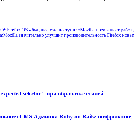
 OS
Firefox OS - будущее уже наступило
Mozilla прекращает работу
um
Mozilla значительно улучшит производительность Firefox нов
xpected selector." при обработке стилей
ования CMS Админка Ruby on Rails: шифрование, 