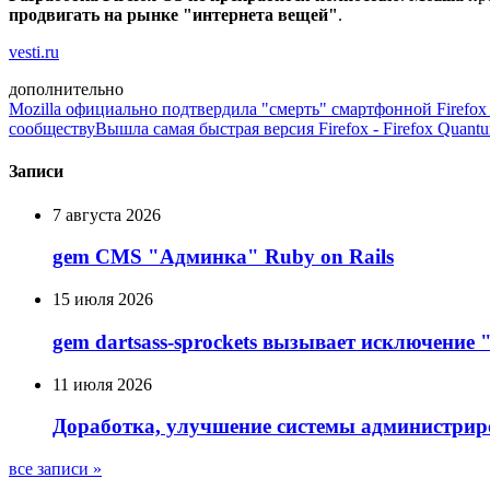
продвигать на рынке "интернета вещей"
.
vesti.ru
дополнительно
Mozilla официально подтвердила "смерть" смартфонной Firefox
сообществу
Вышла самая быстрая версия Firefox - Firefox Quant
Записи
7 августа 2026
gem CMS "Админка" Ruby on Rails
15 июля 2026
gem dartsass-sprockets вызывает исключение "e
11 июля 2026
Доработка, улучшение системы администрир
все записи »