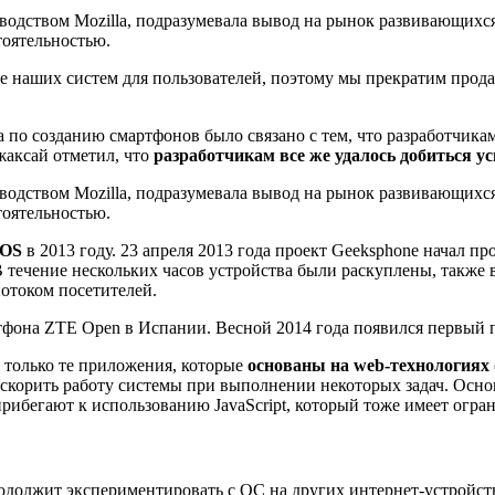
оводством Mozilla, подразумевала вывод на рынок развивающихс
тоятельностью.
е наших систем для пользователей, поэтому мы прекратим прод
а по созданию смартфонов было связано с тем, что разработчик
жаксай отметил, что
разработчикам все же удалось добиться 
оводством Mozilla, подразумевала вывод на рынок развивающихс
тоятельностью.
 OS
в 2013 году. 23 апреля 2013 года проект Geeksphone начал пр
 течение нескольких часов устройства были раскуплены, также 
потоком посетителей.
фона ZTE Open в Испании. Весной 2014 года появился первый
я только те приложения, которые
основаны на web-технологиях 
скорить работу системы при выполнении некоторых задач. Осн
рибегают к использованию JavaScript, который тоже имеет огра
должит экспериментировать с ОС на других интернет-устройств