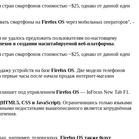
я стран смартфонов стоимостью ~$25, однако от данной идеи
авать смартфоны на
Firefox OS
через мобильных операторов", -
ам не удалось предложить пользователям по-настоящему
успехов в создании масштабируемой веб-платформы
.
я стран смартфонов стоимостью ~$25, однако от данной идеи
одажу устройств на базе
Firefox OS
. Две модели телефонов
в первые часы после начала продаж интернет-магазин
 планшет под управлением
Firefox OS
— InFocus New Tab F1.
(HTML5, CSS и JavaScript)
. Ограничившись только языками
овными недостатками вышеописанного является затруднённая
ничения.
ах, например, телевизорах.
Firefox OS также будут