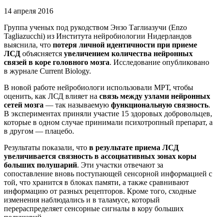
14 апреля 2016
Группа ученых под рукодством Энзо Таглиазучи (Enzo
Tagliazucchi) из Института нейробиологии Нидерландов
выяснила, что
потеря личной идентичности при приеме
ЛСД
объясняется
увеличением количества нейронных
связей в коре головного мозга
. Исследование опубликовано
в журнале Current Biology.
В новой работе нейробиологи использовали МРТ, чтобы
оценить, как ЛСД влияет на
связь между узлами нейронных
сетей мозга
— так называемую
функциональную связность
.
В экспериментах приняли участие 15 здоровых добровольцев,
которые в одном случае принимали психотропный препарат, а
в другом — плацебо.
Результаты показали, что
в результате приема ЛСД
увеличивается связность в ассоциативных зонах коры
больших полушарий
. Эти участки отвечают за
сопоставление вновь поступающей сенсорной информацией с
той, что хранится в блоках памяти, а также сравнивают
информацию от разных рецепторов. Кроме того, сходные
изменения наблюдались и в таламусе, который
перераспределяет сенсорные сигналы в кору больших