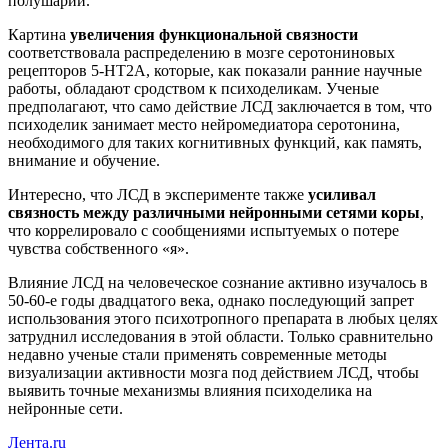
полушарий.
Картина
увеличения функциональной связности
соответствовала распределению в мозге серотониновых
рецепторов 5-HT2A, которые, как показали ранние научные
работы, обладают сродством к психоделикам. Ученые
предполагают, что само действие ЛСД заключается в том, что
психоделик занимает место нейромедиатора серотонина,
необходимого для таких когнитивных функций, как память,
внимание и обучение.
Интересно, что ЛСД в эксперименте также
усиливал
связность между различными нейронными сетями коры
,
что коррелировало с сообщениями испытуемых о потере
чувства собственного «я».
Влияние ЛСД на человеческое сознание активно изучалось в
50-60-е годы двадцатого века, однако последующий запрет
использования этого психотропного препарата в любых целях
затруднил исследования в этой области. Только сравнительно
недавно ученые стали применять современные методы
визуализации активности мозга под действием ЛСД, чтобы
выявить точные механизмы влияния психоделика на
нейронные сети.
Лента.ru