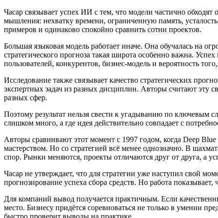
Часар связывает успех ИИ с тем, что модели частично обходя
мышления: нехватку времени, ограниченную память, усталость
примеров и одинаково спокойно сравнить сотни проектов.
Большая языковая модель работает иначе. Она обучалась на ог
стратегического прогноза такая широта особенно важна. Успех
пользователей, конкурентов, бизнес-модель и вероятность того
Исследование также связывает качество стратегических прогно
экспертных задач из разных дисциплин. Авторы считают эту св
разных сфер.
Поэтому результат нельзя свести к угадыванию по ключевым сл
слишком много, а где идея действительно совпадает с потребн
Авторы сравнивают этот момент с 1997 годом, когда Deep Blue
мастерством. Но со стратегией всё менее однозначно. В шахма
спор. Рынки меняются, проекты отличаются друг от друга, а у
Часар не утверждает, что для стратегии уже наступил свой мо
прогнозирование успеха сбора средств. Но работа показывает, 
Для компаний вывод получается практичным. Если качественны
место. Бизнесу придётся соревноваться не только в умении пре
быстро проверит выводы на практике.