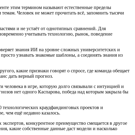
жменте этим термином называют естественные пределы
темам. Человек не может прочитать всё, запомнить тысячи
ластями и не устаёт от однотипных сравнений. Для
одновременно учитывать технологию, рынок, поведение
проверяет знания ИИ на уровне сложных университетских и
 просто узнавать знакомые шаблоны, а соединять знания из
угого, какие признаки говорят о спросе, где команда обещает
анс дать верный прогноз.
и человека в игре, которую долго связывали с интуицией и
огнозов нет одного Каспарова, победа над которым закрыла бы
 30 технологических краудфандинговых проектов и
е, чем ещё недавно казалось.
 экспертов, конкурентное преимущество смещается в другое
ения, какие собственные данные даст модели и насколько