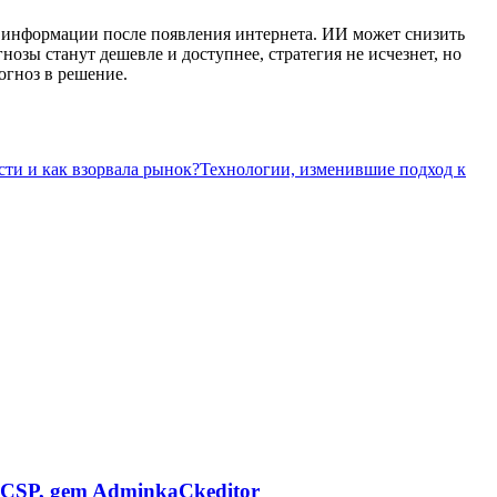
к информации после появления интернета. ИИ может снизить
озы станут дешевле и доступнее, стратегия не исчезнет, но
огноз в решение.
сти и как взорвала рынок?
Технологии, изменившие подход к
CSP, gem AdminkaCkeditor