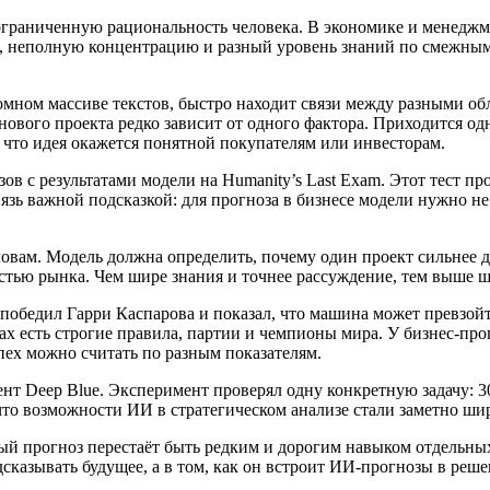
т ограниченную рациональность человека. В экономике и менед
, неполную концентрацию и разный уровень знаний по смежным 
ромном массиве текстов, быстро находит связи между разными об
 нового проекта редко зависит от одного фактора. Приходится 
, что идея окажется понятной покупателям или инвесторам.
зов с результатами модели на Humanity’s Last Exam. Этот тест 
язь важной подсказкой: для прогноза в бизнесе модели нужно не
овам. Модель должна определить, почему один проект сильнее др
остью рынка. Чем шире знания и точнее рассуждение, тем выше ш
 победил Гарри Каспарова и показал, что машина может превзойт
тах есть строгие правила, партии и чемпионы мира. У бизнес-пр
спех можно считать по разным показателям.
мент Deep Blue. Эксперимент проверял одну конкретную задачу:
что возможности ИИ в стратегическом анализе стали заметно шир
й прогноз перестаёт быть редким и дорогим навыком отдельных
дсказывать будущее, а в том, как он встроит ИИ-прогнозы в реш