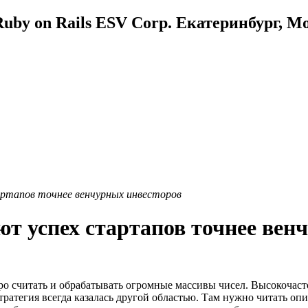
uby on Rails ESV Corp. Екатеринбург, М
ртапов точнее венчурных инвесторов
ют успех стартапов точнее вен
тро считать и обрабатывать огромные массивы чисел. Высокочас
тратегия всегда казалась другой областью. Там нужно читать оп