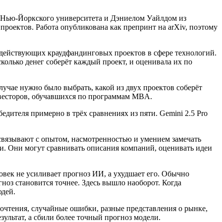
з Нью-Йоркского университета и Дэниелом Уайлдом из
роектов. Работа опубликована как препринт на arXiv, поэтому
0 действующих краудфандинговых проектов в сфере технологий.
сколько денег соберёт каждый проект, и оценивала их по
учае нужно было выбрать, какой из двух проектов соберёт
нвесторов, обучавшихся по программам MBA.
ителя примерно в трёх сравнениях из пяти. Gemini 2.5 Pro
 связывают с опытом, насмотренностью и умением замечать
и. Они могут сравнивать описания компаний, оценивать идеи
ловек не усиливает прогноз ИИ, а ухудшает его. Обычно
гноз становится точнее. Здесь вышло наоборот. Когда
юдей.
почтения, случайные ошибки, разные представления о рынке,
ультат, а сбили более точный прогноз модели.