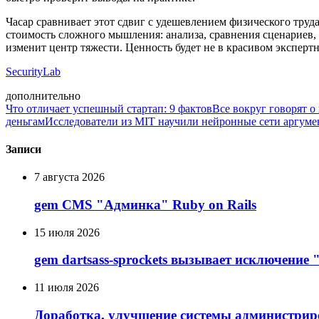
Часар сравнивает этот сдвиг с удешевлением физического тр
стоимость сложного мышления: анализа, сравнения сценариев, 
изменит центр тяжести. Ценность будет не в красивом эксперт
SecurityLab
дополнительно
Что отличает успешный стартап: 9 фактов
Все вокруг говорят о
деньгам
Исследователи из MIT научили нейронные сети аргуме
Записи
7 августа 2026
gem CMS "Админка" Ruby on Rails
15 июля 2026
gem dartsass-sprockets вызывает исключение "e
11 июля 2026
Доработка, улучшение системы администрир