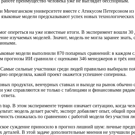
ой работе преимущество человека уже не выглядит бесспорным.
ри Мичиганском университете вместе с Атикусом Петерсоном и
 языковые модели предсказывают успех новых технологических п
 мог опереться на уже известные итоги. В эксперимент вошли 3
ние изучаемых моделей. Значит, модель не могла заранее знать, 
данными.
ыковые модели выполнили 870 попарных сравнений: в каждом сл
тем прогнозы ИИ сравнили с оценками 346 менеджеров и трёх и
амые сильные участники среди людей правильно выбирали побед
ерно определяла, какой проект окажется успешнее соперника.
 новых продуктах, венчурных ставках и выходе на рынок обычно
ли уже справляются не только с таблицами и финансовыми рядам
 ответа.
 trap. В этом эксперименте термин означает ситуацию, когда че
льтат: модель делает расчёт, эксперт добавляет опыт, общий про
чность снижалась по сравнению с работой модели без участия л
еческое суждение приносило в прогноз лишний шум: личные пред
деталей. В этой задаче дополнительные мнения не улучшили рез