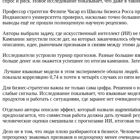
спрос и риск. Новое исследование показывает, что даже в так
Профессор стратегии Фелипе Часар из Школы бизнеса Росса п
Индианского университета проверил, насколько точно большие
выводы ещё не прошли полноценную научную рецензию.
Авторы выбрали задачу, где искусственный интеллект (ИИ) не
Кампании запустили после дат, на которых заканчивалось обуче
описанию, идее, рыночным признакам и связям между этими 
Исследователи устроили турнир прогнозов. Разные большие яз
больше денег или окажется успешнее по итогам кампании. За
Лучшие языковые модели в этом эксперименте обошли людей. С
показала корреляцию 0,74 и почти в четырёх случаях из пяти в
Для бизнес-стратегии важна не только сама цифра. Решения о
слабые сигналы. Исследование показывает, что языковые моде
продуктов и работать с ситуациями, где заранее нет очевидного
Отдельно авторы описали эффект, который назвали augmentation
предполагается, что совместная работа должна дать лучший резу
человеческие оценки смешивали с прогнозами ИИ, итоговая то
Дело не в том, что люди плохо разбираются в бизнесе. Челов
переоценку знакомых признаков и недооценку менее очевидных 