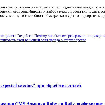
уда во время промышленной революции и удешевлением доступа 
оценки неопределённости и выбора между проектами. Если прогн
ном мнении, а в способности быстрее конкурентов превратить пр
 нейросети DeepSeek. Почему она бьет все рекорды по популярно
нтировать свои решения
Голая правда о стартаперстве
xpected selector." при обработке стилей
ования CMS Админка Ruby on Rails: шифрование, 