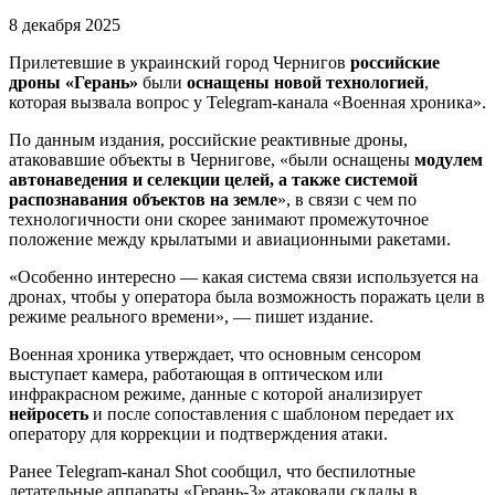
8 декабря 2025
Прилетевшие в украинский город Чернигов
российские
дроны «Герань»
были
оснащены новой технологией
,
которая вызвала вопрос у Telegram-канала «Военная хроника».
По данным издания, российские реактивные дроны,
атаковавшие объекты в Чернигове, «были оснащены
модулем
автонаведения и селекции целей, а также системой
распознавания объектов на земле
», в связи с чем по
технологичности они скорее занимают промежуточное
положение между крылатыми и авиационными ракетами.
«Особенно интересно — какая система связи используется на
дронах, чтобы у оператора была возможность поражать цели в
режиме реального времени», — пишет издание.
Военная хроника утверждает, что основным сенсором
выступает камера, работающая в оптическом или
инфракрасном режиме, данные с которой анализирует
нейросеть
и после сопоставления с шаблоном передает их
оператору для коррекции и подтверждения атаки.
Ранее Telegram-канал Shot сообщил, что беспилотные
летательные аппараты «Герань-3» атаковали склады в