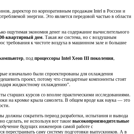
ринов, директор по корпоративным продажам Intel в России и
требляемой энергии. Это является передовой частью в области
лько ощутимая экономия денег на содержание вычислительного
200-квартирный дом
. Такая же система, но с воздушным
плюс требования к чистоте воздуха в машинном зале и большие
ркомпьютер
, под
процессоры Intel Xeon III поколения
,
орые изначально были спроектированы для охлаждения
дешевить проект, потому что стандартные компоненты стоят
годаря жидкостному охлаждению".
ты старших курсов со вполне практическими исследованиями.
оки на кромке крыла самолета. В общем вроде как наука — это
ости.
 мы должны сократить период разработки, испытания и вывода
 сделать, не используя вот такие
высокопроизводительные
 обучение будущих инженеров самой работе с
ся перестраивать саму систему подготовки выпускников. А в