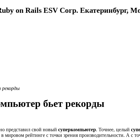
uby on Rails ESV Corp. Екатеринбург, М
т рекорды
омпьютер бьет рекорды
но представил свой новый
суперкомпьютер
. Точнее, целый
суп
о в мировом рейтинге с точки зрения производительности. А с т