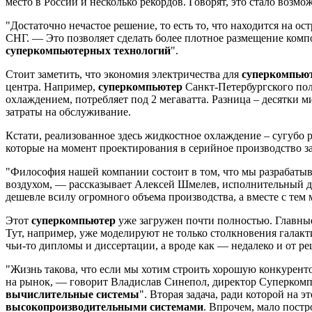
место в России и несколько рекордов. Говорят, это стало возм
"Достаточно нечастое решение, то есть то, что находится на 
СНГ. — Это позволяет сделать более плотное размещение компо
суперкомпьютерных технологий
".
Стоит заметить, что экономия электричества для
суперкомпью
центра. Например,
суперкомпьютер
Санкт-Петербургского по
охлаждением, потребляет под 2 мегаватта. Разница – десятки м
затраты на обслуживание.
Кстати, реализованное здесь жидкостное охлаждение – сугубо р
которые на момент проектирования в серийное производство 
"Философия нашей компании состоит в том, что мы разрабаты
воздухом, — рассказывает Алексей Шмелев, исполнительный д
дешевле всилу огромного объема производства, а вместе с т
Этот
суперкомпьютер
уже загружен почти полностью. Главны
Тут, например, уже моделируют не только столкновения галакт
чьи-то дипломы и диссертации, а вроде как — недалеко и от
"Жизнь такова, что если мы хотим строить хорошую конкуренто
на рынок, — говорит Владислав Синепол, директор Суперкомп
вычислительные системы
". Вторая задача, ради которой на э
высокопроизводительными системами
. Впрочем, мало пост