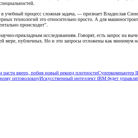
 специальностей.
в учебный процесс сложная задача, — признает Владислав Син
рных технологий это относительно просто. А для машиностроит
ментально происходит".
научно-прикладным исследованиям. Говорят, есть запрос на выч
ней мере, публичных. Но и эти запросы отложены как минимум на
и расти вверх, побив новый рекорд плотности
Суперкомпьютер I
дному оптоволокну
Искусственный интеллект IBM будет управлят