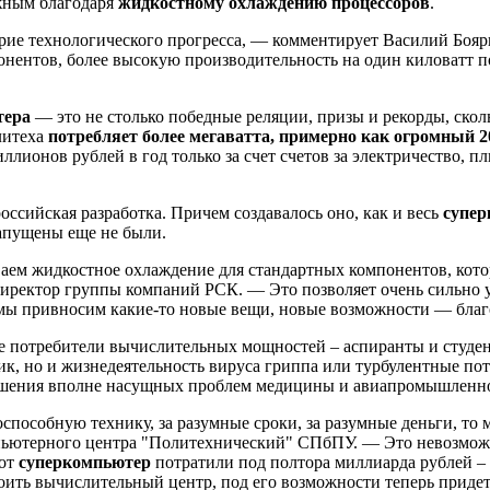
ожным благодаря
жидкостному охлаждению процессоров
.
острие технологического прогресса, — комментирует Василий Боя
нентов, более высокую производительность на один киловатт по
тера
— это не столько победные реляции, призы и рекорды, ско
литеха
потребляет более мегаватта, примерно как огромный 
иллионов рублей в год только за счет счетов за электричество, 
оссийская разработка. Причем создавалось оно, как и весь
супе
запущены еще не были.
ваем жидкостное охлаждение для стандартных компонентов, кот
иректор группы компаний РСК. — Это позволяет очень сильно у
ем мы привносим какие-то новые вещи, новые возможности — бла
е потребители вычислительных мощностей – аспиранты и студен
ик, но и жизнедеятельность вируса гриппа или турбулентные пот
 решения вполне насущных проблем медицины и авиапромышленн
способную технику, за разумные сроки, за разумные деньги, то
ьютерного центра "Политехнический" СПбПУ. — Это невозможно
тот
суперкомпьютер
потратили под полтора миллиарда рублей –
роить вычислительный центр, под его возможности теперь придет