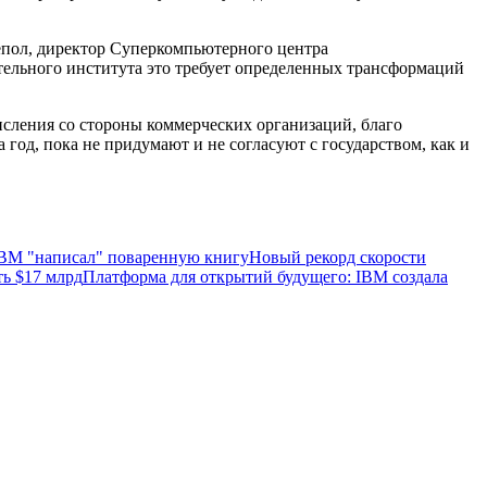
епол, директор Суперкомпьютерного центра
ельного института это требует определенных трансформаций
исления со стороны коммерческих организаций, благо
 год, пока не придумают и не согласуют с государством, как и
BM "написал" поваренную книгу
Новый рекорд скорости
ь $17 млрд
Платформа для открытий будущего: IBM создала