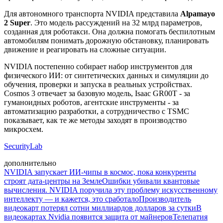
Для автономного транспорта NVIDIA представила
Alpamayo
2 Super
. Это модель рассуждений на 32 млрд параметров,
созданная для роботакси. Она должна помогать беспилотным
автомобилям понимать дорожную обстановку, планировать
движение и реагировать на сложные ситуации.
NVIDIA постепенно собирает набор инструментов для
физического ИИ: от синтетических данных и симуляции до
обучения, проверки и запуска в реальных устройствах.
Cosmos 3 отвечает за базовую модель, Isaac GR00T - за
гуманоидных роботов, агентские инструменты - за
автоматизацию разработки, а сотрудничество с TSMC
показывает, как те же методы заходят в производство
микросхем.
SecurityLab
дополнительно
NVIDIA запускает ИИ-чипы в космос, пока конкуренты
строят дата-центры на Земле
Ошибки убивали квантовые
вычисления. NVIDIA поручила эту проблему искусственному
интеллекту — и кажется, это сработало
Производитель
видеокарт потерял сотни миллиардов долларов за сутки
В
видеокартах Nvidia появится защита от майнеров
Телепатия