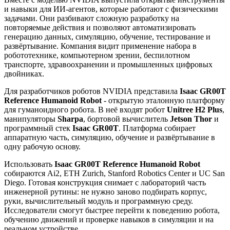
и навыки для ИИ-агентов, которые работают с физическими
задачами. Они разбивают сложную разработку на
повторяемые действия и позволяют автоматизировать
генерацию данных, симуляцию, обучение, тестирование и
развёртывание. Компания видит применение набора в
робототехнике, компьютерном зрении, беспилотном
транспорте, здравоохранении и промышленных цифровых
двойниках.
Для разработчиков роботов NVIDIA представила
Isaac GR00T
Reference Humanoid Robot
- открытую эталонную платформу
для гуманоидного робота. В неё входят робот
Unitree H2 Plus
,
манипуляторы
Sharpa
, бортовой вычислитель
Jetson Thor
и
программный стек
Isaac GR00T
. Платформа собирает
аппаратную часть, симуляцию, обучение и развёртывание в
одну рабочую основу.
Использовать
Isaac GR00T Reference Humanoid Robot
собираются Ai2, ETH Zurich, Stanford Robotics Center и UC San
Diego. Готовая конструкция снимает с лабораторий часть
инженерной рутины: не нужно заново подбирать корпус,
руки, вычислительный модуль и программную среду.
Исследователи смогут быстрее перейти к поведению робота,
обучению движений и проверке навыков в симуляции и на
реальном устройстве.