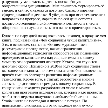
разрушила у меня часть картины, посвящённую
общественным дисциплинам. Мне пришлось формировать её
заново, и сейчас я нахожусь довольно близко к картине,
сформированной в детстве. Я убедился: при всех технических
поправках на прогресс, марксизм по сей день остаётся
достаточно хорошим приближением к реальности в части
общественных наук, и есть смысл на него ориентироваться.
Буквально пару дней назад появилась, наконец, в продаже моя
книга, под названием «Чем социализм лучше капитализма».
Это, в основном, статьи из «Бизнес-журнала», где я
рассматриваю прежде всего, какие ограничения
информационных технологий способствовали появлению
преимуществ капитализма над социализмом и к какому
моменту эти ограничения исчезнут. Кстати, это случится
довольно скоро. Примерно в 2020-м году социализм станет
выгоднее капитализма по всем показателям без исключения,
причём именно благодаря развитию информационных
технологий. Кроме того, в статьях рассмотрены многие
аспекты предстоящего перехода к новому социализму. В
конце книги находится разработанная мною и моими
коллегами программа исследований, которые надо провести,
чтобы этот переход получился наиболее безболезненным.
Чтобы никто не пострадал и ничего не потерял. По
примерным прикидкам, для этих исследований нужно