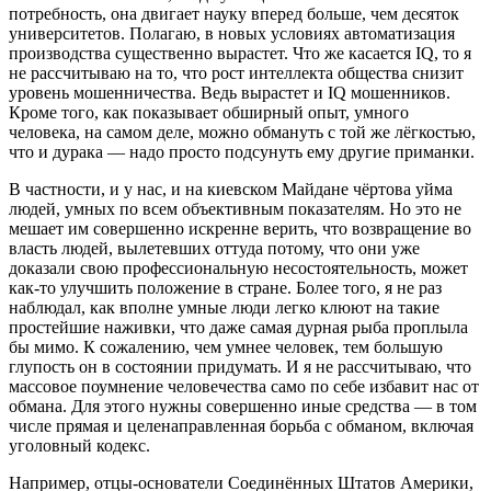
потребность, она двигает науку вперед больше, чем десяток
университетов. Полагаю, в новых условиях автоматизация
производства существенно вырастет. Что же касается IQ, то я
не рассчитываю на то, что рост интеллекта общества снизит
уровень мошенничества. Ведь вырастет и IQ мошенников.
Кроме того, как показывает обширный опыт, умного
человека, на самом деле, можно обмануть с той же лёгкостью,
что и дурака — надо просто подсунуть ему другие приманки.
В частности, и у нас, и на киевском Майдане чёртова уйма
людей, умных по всем объективным показателям. Но это не
мешает им совершенно искренне верить, что возвращение во
власть людей, вылетевших оттуда потому, что они уже
доказали свою профессиональную несостоятельность, может
как-то улучшить положение в стране. Более того, я не раз
наблюдал, как вполне умные люди легко клюют на такие
простейшие наживки, что даже самая дурная рыба проплыла
бы мимо. К сожалению, чем умнее человек, тем большую
глупость он в состоянии придумать. И я не рассчитываю, что
массовое поумнение человечества само по себе избавит нас от
обмана. Для этого нужны совершенно иные средства — в том
числе прямая и целенаправленная борьба с обманом, включая
уголовный кодекс.
Например, отцы-основатели Соединённых Штатов Америки,