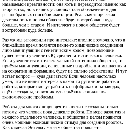
называемой креативности: она хоть и переводится именно как
творчество, но в наших условиях стала обозначением для
разнообразных способов имитации. Реальная творческая
деятельность в новом обществе будет востребована куда
больше, чем в старом. И интеллект в новом обществе будет
востребован куда больше.
Раз уж мы заговорили про интеллект: вполне возможно, что в
ближайшее время появятся какие-то химические соединения
либо манипуляции с генетическим кодом, позволяющие
существенно увеличить IQ среднестатистического человека.
Если увеличится интеллектуальный потенциал общества, то
приёмы манипуляции, основанные на дроблении мышления и
на сокрытии информации, будут не сильно эффективны. И тут
встает вопрос — куда двигаться? Если человек настолько
умён, что не видит интереса в какой-то рутинной работе, а
роботы, которые смогут работать на фабриках и на заводах,
ещё не созданы, то возникнут серьёзные социально-
экономические проблемы.
Роботы для многих видов деятельности не созданы только
потому, что человек пока дешевле робота. По мере развития и
каждого отдельного человека, и общества в целом появится
очень мощный экономический стимул для создания роботов.
Как отмечал Энгельс, когда у общества появляется