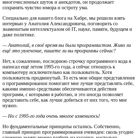
многочисленных шуток и анекдотов, он продолжает
сохранять чувство юмора и остроту ума.
Специально для нашего блога на Хабре, мы решили взять
интервью у Анатолия Александровича, поговорить со
знаменитым интеллектуалом об IT, науке, памяти, будущем и
даже политике.
— Анатолий, в своё время вы были программистом. Живо ли
ещё это увлечение, пишете ли вы программы сейчас?
Нет, к сожалению, последнюю строчку программного кода я
написал ещё летом 1995-го года, а сейчас отношусь к
компьютеру исключительно как пользователь. Хотя
пользователь продвинутый. То есть мои общие представления
о программировании помогают мне лучше представлять себе,
какими именно средствами обеспечиваются действия
программ, с которыми я работаю, и это иногда позволяет
представить себе, как лучше добиться от них того, что мне
нужно.
— Но с 1995-го года очень многое изменилось!
Но фундаментальные принципы остались. Собственно,
главный принцип программирования очевиден: сколь угодно
сложную задачу можно разбить на кусочки, настолько