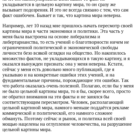
укладывается в цельную картину мира, то он сразу же
вызывает подозрения. И это не всегда связано с тем, что сам
факт ошибочен. Бывает и так, что картина мира неверна.
Например, лет 10 назад мне пришлось начать пересмотр своей
картины мира в части экономики и политики. Эта часть у
меня была выстроена на основе либерализма и
либертарианства, то есть учений о благотворности ничем не
ограниченной политической и экономической свободы
личности безо всякой оглядки на общество. Но накопилось
множество фактов, не укладывающихся в такую картину, и я
оказался вынужден признать: она у меня неверна. Кстати,
сейчас у меня есть довольно много публикаций, где я
указываю и на конкретные ошибки этих учений, и на
фундаментальные причины, порождающие эти ошибки. Так
что работа оказалась очень полезной. Полагаю, если бы у меня
не было цельной картины мира, то я бы, скорее всего, просто
не обратил внимания на эти факты и не занялся бы
соответствующим пересмотром. Человек, располагающий
цельной картиной мира, намного меньше поддаётся рекламе
коммерческой и политической, его намного сложнее
обмануть. Поэтому сейчас и рынок, и политика всей своей
мощью нацелены на оглупление человечества, на разрушение
цельной картины мира.