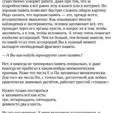
существенно ускоряет работу. Даже при том, что за
подробностями я всё равно лезу в книги или в интернет. Но
хорошая память позволяет быстрее сложить общую картину.
Надо сказать, что хорошая память — это, прежде всего,
ассоциативное мышление. Как показывают многие
наблюдения и эксперименты, человек запоминает всё, что
проходит через его органы чувств, и вопрос не в том, чтобы
запомнить, а в том, чтобы вспомнить. А этому очень помогает
изобилие ассоциаций. Чем их больше, тем больше шансов, что
по какой-то из этих ассоциаций Вы в нужный момент
вытащите необходимый фрагмент памяти.
— А Вы как-нибудь тренируете свою память?
Нет, я никогда не тренировал память специально, и даже
никогда не прибегал к каким-нибудь мнемоническим
приемам. Разве что числа Е и Пи запоминал мнемонически.
Для того же числа Пи, с точностью, достаточной для любых
практически значимых расчётов, работает простой «стишок»:
Нужно только постараться
и запомнить всё как есть:
три, четырнадцать, пятнадцать,
девяносто два и шесть.
Но это исключение. У меня мышление ассоциативное, и