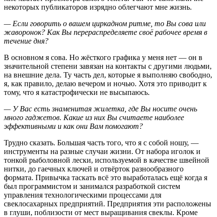
некоторых публикаторов изрядно облегчают мне жизнь.
— Если говорить о вашем циркадном ритме, то Вы сова или
жаворонок? Как Вы перераспределяете своё рабочее время в
течение дня?
В основном я сова. Но жёсткого графика у меня нет — он в
значительной степени завязан на контакты с другими людьми,
на внешние дела. Ту часть дел, которые я выполняю свободно,
я, как правило, делаю вечером и ночью. Хотя это приводит к
тому, что я катастрофически не высыпаюсь.
— У Вас есть знаменитая жилетка, где Вы носите очень
много гаджетов. Какие из них Вы считаете наиболее
эффективными и как они Вам помогают?
Трудно сказать. Большая часть того, что я с собой ношу, —
инструменты на разные случаи жизни. От набора иголок и
тонкой рыболовной лески, используемой в качестве швейной
нитки, до гаечных ключей и отвёрток разнообразного
формата. Привычка таскать всё это выработалась ещё когда я
был программистом и занимался разработкой систем
управления технологическими процессами для
свеклосахарных предприятий. Предприятия эти расположены
в глуши, поблизости от мест выращивания свеклы. Кроме