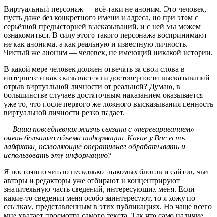
Виртуальный персонаж — всё-таки не аноним. Это человек,
пусть даже без конкретного имени и адреса, но при этом с
серьёзной предысторией высказываний, и с ней мы можем
ознакомиться. В силу этого такого персонажа воспринимают
не как анонима, а как реальную и известную личность.
Чистый же аноним — человек, не имеющий никакой истории.
В какой мере человек должен отвечать за свои слова в
интернете и как сказывается на достоверности высказываний
отрыв виртуальной личности от реальной? Думаю, в
большинстве случаев достаточным наказанием оказывается
уже то, что после первого же ложного высказывания ценность
виртуальной личности резко падает.
— Ваша повседневная жизнь связана с «перевариванием»
очень большого объема информации. Какие у Вас есть
лайфхаки, позволяющие оперативнее обрабатывать и
использовать эту информацию?
Я постоянно читаю несколько знакомых блогов и сайтов, чьи
авторы и редакторы уже отбирают и концентрируют
значительную часть сведений, интересующих меня. Если
какие-то сведения меня особо заинтересуют, то я хожу по
ссылкам, представленным в этих публикациях. Но чаще всего
мне хватает просмотра самого текста. Так что само наличие