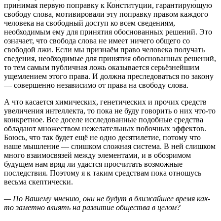
принимая первую поправку к Конституции, гарантирующую
свободу слова, мотивировали эту поправку правом каждого
человека на свободный доступ ко всем сведениям,
необходимым ему для принятия обоснованных решений. Это
означает, что свобода слова не имеет ничего общего со
свободой лжи. Если мы признаём право человека получать
сведения, необходимые для принятия обоснованных решений,
то тем самым публичная ложь оказывается серьёзнейшим
ущемлением этого права. И должна преследоваться по закону
— совершенно независимо от права на свободу слова.
А что касается химических, генетических и прочих средств
увеличения интеллекта, то пока не буду говорить о них что-то
конкретное. Все доселе исследованные подобные средства
обладают множеством нежелательных побочных эффектов.
Боюсь, что так будет ещё не одно десятилетие, потому что
наше мышление — слишком сложная система. В ней слишком
много взаимосвязей между элементами, и в обозримом
будущем нам вряд ли удастся просчитать возможные
последствия. Поэтому я к таким средствам пока отношусь
весьма скептически.
— По Вашему мнению, они не будут в ближайшее время как-
то заметно влиять на развитие общества в целом?