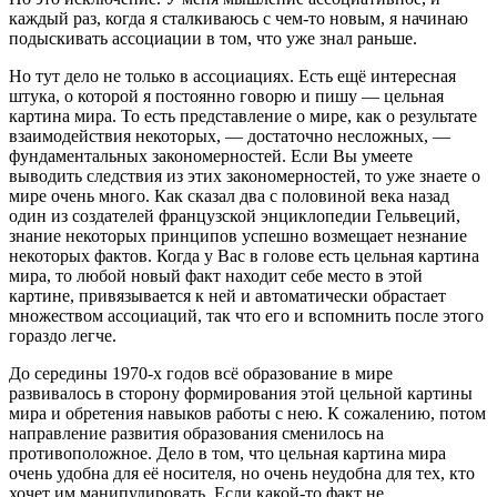
каждый раз, когда я сталкиваюсь с чем-то новым, я начинаю
подыскивать ассоциации в том, что уже знал раньше.
Но тут дело не только в ассоциациях. Есть ещё интересная
штука, о которой я постоянно говорю и пишу — цельная
картина мира. То есть представление о мире, как о результате
взаимодействия некоторых, — достаточно несложных, —
фундаментальных закономерностей. Если Вы умеете
выводить следствия из этих закономерностей, то уже знаете о
мире очень много. Как сказал два с половиной века назад
один из создателей французской энциклопедии Гельвеций,
знание некоторых принципов успешно возмещает незнание
некоторых фактов. Когда у Вас в голове есть цельная картина
мира, то любой новый факт находит себе место в этой
картине, привязывается к ней и автоматически обрастает
множеством ассоциаций, так что его и вспомнить после этого
гораздо легче.
До середины 1970-х годов всё образование в мире
развивалось в сторону формирования этой цельной картины
мира и обретения навыков работы с нею. К сожалению, потом
направление развития образования сменилось на
противоположное. Дело в том, что цельная картина мира
очень удобна для её носителя, но очень неудобна для тех, кто
хочет им манипулировать. Если какой-то факт не