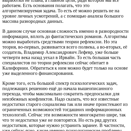
выработки не плана, а главной цели, ради которой мы все
работаем. Есть основания полагать, что это
алгоритмизируемая задача. То есть её можно решить не на
уровне личных усмотрений, а с помощью анализа большого
массива разнородных данных.
В данном случае основная сложность именно в разнородности
информации, вплоть до фантастических романов. Алгоритмы
можно выработать средствами теории рефлексии. Но эта
теория, во-первых, развивается всего полвека, а во-вторых, её
создатель, Владимир Александрович Лефевр, уже больше
четверти века назад уехал в Ирвайн. То есть большая часть
специалистов по теории рефлексии сейчас обитает в
Калифорнии. Обратиться к ним можно будет только на основе
уже выделенного финансирования.
Кроме того, есть большой спектр психологических задач,
подлежащих решению ещё до начала вышеописанного
перехода, чтобы максимально сократить предпосылки для
неизбежных конфликтов. Надо сказать, что все известные
недостатки старого социализма так или иначе проистекают из
ограниченных возможностей тогдашних информационных
технологий. Сейчас эти возможности многократно шире, так
что те недостатки уже не повторятся. Но есть ряд других
недостатков, которые нужно устранить заранее. В частности,
уже сейчас ясно, какие именно психологические проблемы