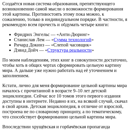
Создаётся новая система образования, препятствующего
возникновению самой мысли о возможности формирования
этой картины. Противостоять этому пока можно, к
сожалению, только в индивидуальном порядке. В частности, я
рекомендую всем прочесть и обдумать четыре книги:
Фридрих Энгельс — «Анти-Дюринг»
Станислав Лем — «
Сумма технологий
»
Ричард Докинз — «Слепой часовщик»
Дэвид Дойч — «
Структура реальности
»
По моим наблюдениям, этих книг в совокупности достаточно,
чтобы хоть в общих чертах сформировать цельную картину
мира. А дальше уже нужно работать над её уточнением и
заполнением.
Кстати, лично для меня формирование цельной картины мира
началось с прочитанной в возрасте 9–10 лет детской
энциклопедии. Сейчас все 10 томов этого первого издания
доступны в интернете. Недавно я их, на всякий случай, скачал
в свой архив. Детская энциклопедия, в отличие от взрослой,
построена не по словарному принципу, а по тематическому,
что способствует формированию цельной картины мира.
Впоследствии хрущёвская и горбачёвская пропаганда