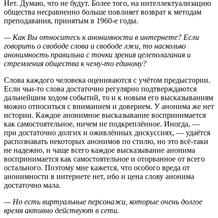
Нет. Думаю, что не будут. Более того, на интеллектуализацию
общества несравненно больше повлияет возврат к методам
преподавания, принятым в 1960-е годы.
— Как Вы относитесь к анонимности в интернете? Если
говорить о свободе слова и свободе лжи, то насколько
анонимность правильна с точки зрения целеполагания и
стремления общества к чему-то единому?
Слова каждого человека оцениваются с учётом предыстории.
Если чьи-то слова достаточно регулярно подтверждаются
дальнейшим ходом событий, то и к новым его высказываниям
можно относиться с вниманием и доверием. У анонима же нет
истории. Каждое анонимное высказывание воспринимается
как самостоятельное, ничем не подкреплённое. Иногда, —
при достаточно долгих и оживлённых дискуссиях, — удаётся
распознавать некоторых анонимов по стилю, но это всё-таки
не надежно, и чаще всего каждое высказывание анонима
воспринимается как самостоятельное и оторванное от всего
остального. Поэтому мне кажется, что особого вреда от
анонимности в интернете нет, ибо и цена слову анонима
достаточно мала.
— Но есть виртуальные персонажи, которые очень долгое
время активно действуют в сети.