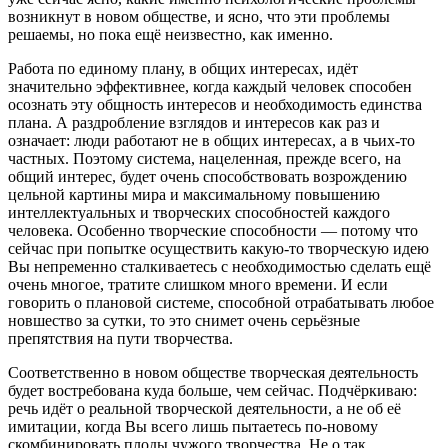
возникнут в новом обществе, и ясно, что эти проблемы
решаемы, но пока ещё неизвестно, как именно.
Работа по единому плану, в общих интересах, идёт
значительно эффективнее, когда каждый человек способен
осознать эту общность интересов и необходимость единства
плана. А раздробление взглядов и интересов как раз и
означает: люди работают не в общих интересах, а в чьих-то
частных. Поэтому система, нацеленная, прежде всего, на
общий интерес, будет очень способствовать возрождению
цельной картины мира и максимальному повышению
интеллектуальных и творческих способностей каждого
человека. Особенно творческие способности — потому что
сейчас при попытке осуществить какую-то творческую идею
Вы непременно сталкиваетесь с необходимостью сделать ещё
очень многое, тратите слишком много времени. И если
говорить о плановой системе, способной отрабатывать любое
новшество за сутки, то это снимет очень серьёзные
препятствия на пути творчества.
Соответственно в новом обществе творческая деятельность
будет востребована куда больше, чем сейчас. Подчёркиваю:
речь идёт о реальной творческой деятельности, а не об её
имитации, когда Вы всего лишь пытаетесь по-новому
скомбинировать плоды чужого творчества. Не о так