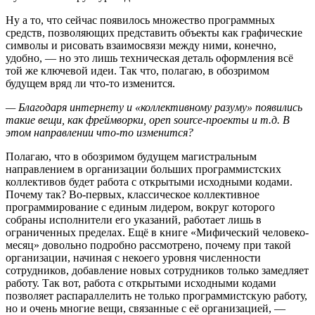
Ну а то, что сейчас появилось множество программных
средств, позволяющих представить объекты как графические
символы и рисовать взаимосвязи между ними, конечно,
удобно, — но это лишь техническая деталь оформления всё
той же ключевой идеи. Так что, полагаю, в обозримом
будущем вряд ли что-то изменится.
— Благодаря интернету и «коллективному разуму» появились
такие вещи, как фреймворки, open source-проекты и т.д. В
этом направлении что-то изменится?
Полагаю, что в обозримом будущем магистральным
направлением в организации больших программистских
коллективов будет работа с открытыми исходными кодами.
Почему так? Во-первых, классическое коллективное
программирование с единым лидером, вокруг которого
собраны исполнители его указаний, работает лишь в
ограниченных пределах. Ещё в книге «Мифический человеко-
месяц» довольно подробно рассмотрено, почему при такой
организации, начиная с некоего уровня численности
сотрудников, добавление новых сотрудников только замедляет
работу. Так вот, работа с открытыми исходными кодами
позволяет распараллелить не только программистскую работу,
но и очень многие вещи, связанные с её организацией, —