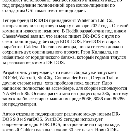
под определение полноценной open source-лицензии по
стандартам OSI такой текст не подпадает.
Теперь бренд
DR DOS
принадлежит Whitehorn Ltd. Co.,
которая получила торговую марку в январе 2022 года. О самой
компании известно немного. В Reddit разработчик под ником
CheeseWeezel заявил, что заново пишет DR-DOS с нуля по
clean-room-подходу, без кода EDR-DOS, FreeDOS и старых
наработок Caldera. По словам автора, новая система должна
сохранить дух оригинального проекта Гэри Килдалла, но
избавиться от юридического багажа, который годами тянулся
за разными версиями DR DOS.
Разработчик утверждает, что новая сборка уже запускает
DOOM, Warcraft, SimCity, Commander Keen, Oregon Trail и
другие старые игры, хотя пробелов пока хватает. Ядро
написано полностью на ассемблере, для сборки используются
NASM и ld86. Основа рассчитана на процессоры 386, поэтому
запуск на более старых машинах вроде 8086, 8088 или 80286
не предусмотрен.
Автор отдельно подчеркивает различие между новым DR-
DOS 9.0 и SvarDOS. SvarDOS сегодня использует
современное ядро EDR-DOS, построенное на старом коде,
который Caldera раскрыла около 30 лет назад. Новый DR-