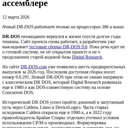
ассемблере
12 марта 2026
Новый DR-DOS работает только на процессорах 386 и выше
.
DR-DOS
неожиданно вернулся к жизни спустя долгие годы
тишины. Сайт проекта снова работает, а разработчик уже
выкладывает
тестовые сборки DR-DOS 9.0
. Пока речь идет не
о готовой системе, не об открытом проекте и не о
продолжении старой кодовой базы
Digital Research
.
На сайте
DR-DOS.com
уже появились шесть предварительных
выпусков за 2026 год. Последняя доступная сборка носит
номер 9.0.291. Новый DR-DOS при этом не связан напрямую
с классическим DR DOS, который Digital Research развивала
еще в 1980-х как DOS-совместимую систему на основе
Concurrent DOS.
Исторический DR DOS успел пройти длинный и запутанный
путь через Caldera, Lineo и DeviceLogics. Часть старых
исходников Caldera открыла еще в 1990-х, а в 2022 году
правообладатель Брайан Спаркс отдельно уточнил условия
использования CP/M и производных. Формулировка
разрешает использовать, распространять и изменять код, но