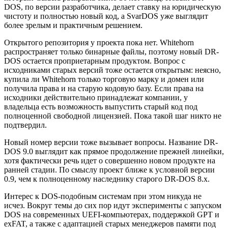
DOS, по версии разработчика, делает ставку на юридическую
чистоту и полностью новый код, а SvarDOS уже выглядит
более зрелым и практичным решением.
Открытого репозитория у проекта пока нет. Whitehorn
распространяет только бинарные файлы, поэтому новый DR-
DOS остается проприетарным продуктом. Вопрос с
исходниками старых версий тоже остается открытым: неясно,
купила ли Whitehorn только торговую марку и домен или
получила права и на старую кодовую базу. Если права на
исходники действительно принадлежат компании, у
владельца есть возможность выпустить старый код под
полноценной свободной лицензией. Пока такой шаг никто не
подтвердил.
Новый номер версии тоже вызывает вопросы. Название DR-
DOS 9.0 выглядит как прямое продолжение прежней линейки,
хотя фактически речь идет о совершенно новом продукте на
ранней стадии. По смыслу проект ближе к условной версии
0.9, чем к полноценному наследнику старого DR-DOS 8.x.
Интерес к DOS-подобным системам при этом никуда не
исчез. Вокруг темы до сих пор идут эксперименты с запуском
DOS на современных UEFI-компьютерах, поддержкой GPT и
exFAT, а также с адаптацией старых менеджеров памяти под