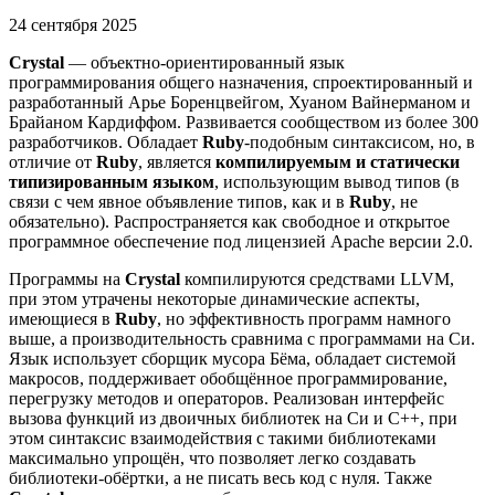
24 сентября 2025
Crystal
— объектно-ориентированный язык
программирования общего назначения, спроектированный и
разработанный Арье Боренцвейгом, Хуаном Вайнерманом и
Брайаном Кардиффом. Развивается сообществом из более 300
разработчиков. Обладает
Ruby
-подобным синтаксисом, но, в
отличие от
Ruby
, является
компилируемым и статически
типизированным языком
, использующим вывод типов (в
связи с чем явное объявление типов, как и в
Ruby
, не
обязательно). Распространяется как свободное и открытое
программное обеспечение под лицензией Apache версии 2.0.
Программы на
Crystal
компилируются средствами LLVM,
при этом утрачены некоторые динамические аспекты,
имеющиеся в
Ruby
, но эффективность программ намного
выше, а производительность сравнима с программами на Си.
Язык использует сборщик мусора Бёма, обладает системой
макросов, поддерживает обобщённое программирование,
перегрузку методов и операторов. Реализован интерфейс
вызова функций из двоичных библиотек на Си и C++, при
этом синтаксис взаимодействия с такими библиотеками
максимально упрощён, что позволяет легко создавать
библиотеки-обёртки, а не писать весь код с нуля. Также