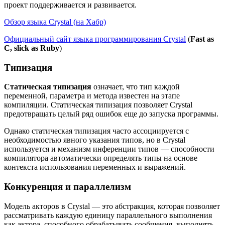
проект поддерживается и развивается.
Обзор языка Crystal (на Хабр)
Официальный сайт языка программирования Crystal
(
Fast as
C, slick as Ruby
)
Типизация
Статическая типизация
означает, что тип каждой
переменной, параметра и метода известен на этапе
компиляции. Статическая типизация позволяет Crystal
предотвращать целый ряд ошибок еще до запуска программы.
Однако статическая типизация часто ассоциируется с
необходимостью явного указания типов, но в Crystal
используется и механизм инференции типов — способности
компилятора автоматически определять типы на основе
контекста использования переменных и выражений.
Конкуренция и параллелизм
Модель акторов в Crystal — это абстракция, которая позволяет
рассматривать каждую единицу параллельного выполнения
как актора, способного обрабатывать сообщения, выполнять