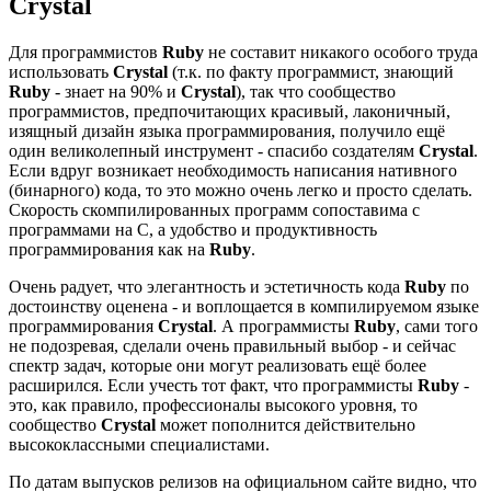
Crystal
Для программистов
Ruby
не составит никакого особого труда
использовать
Crystal
(т.к. по факту программист, знающий
Ruby
- знает на 90% и
Crystal
), так что сообщество
программистов, предпочитающих красивый, лаконичный,
изящный дизайн языка программирования, получило ещё
один великолепный инструмент - спасибо создателям
Crystal
.
Если вдруг возникает необходимость написания нативного
(бинарного) кода, то это можно очень легко и просто сделать.
Скорость скомпилированных программ сопоставима с
программами на C, а удобство и продуктивность
программирования как на
Ruby
.
Очень радует, что элегантность и эстетичность кода
Ruby
по
достоинству оценена - и воплощается в компилируемом языке
программирования
Crystal
. А программисты
Ruby
, сами того
не подозревая, сделали очень правильный выбор - и сейчас
спектр задач, которые они могут реализовать ещё более
расширился. Если учесть тот факт, что программисты
Ruby
-
это, как правило, профессионалы высокого уровня, то
сообщество
Crystal
может пополнится действительно
высококлассными специалистами.
По датам выпусков релизов на официальном сайте видно, что