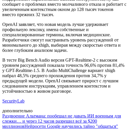
сообщает о проблемах вместо молчаливого отказа и работает с
увеличенным контекстным окном до 128 тысяч токенов
вместо прежних 32 тысяч.
OpenAI заявляет, что новая модель лучше удерживает
профильную лексику, имена собственные и
специализированные термины, включая медицинские.
Разработчики смогут настраивать уровень рассуждений от
минимального до xhigh, выбирая между скоростью ответа и
более глубоким анализом задачи.
В тесте Big Bench Audio версия GPT-Realtime-2 с высоким
уровнем рассуждений показала точность 96,6% против 81,4%
у GPT-Realtime-1.5. В Audio MultiChallenge вариант xhigh
набрал 48,5% среднего прохождения против 34,7% у
предыдущей модели. OpenAI связывает прирост с лучшим
следованием инструкциям, управлением контекстом и
устойчивостью в живом разговоре.
SecurityLab
дополнительно
Раздвоение Альтмана: пообещал не давать ИИ военным для
слежки… и через 12 часов разрешил всё за $200
миллионов
Нейросети Google научились тайно "общаться"