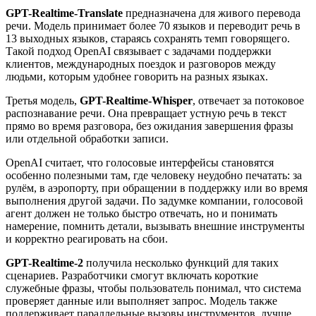
GPT-Realtime-Translate
предназначена для живого перевода
речи. Модель принимает более 70 языков и переводит речь в
13 выходных языков, стараясь сохранять темп говорящего.
Такой подход OpenAI связывает с задачами поддержки
клиентов, международных поездок и разговоров между
людьми, которым удобнее говорить на разных языках.
Третья модель,
GPT-Realtime-Whisper
, отвечает за потоковое
распознавание речи. Она превращает устную речь в текст
прямо во время разговора, без ожидания завершения фразы
или отдельной обработки записи.
OpenAI считает, что голосовые интерфейсы становятся
особенно полезными там, где человеку неудобно печатать: за
рулём, в аэропорту, при обращении в поддержку или во время
выполнения другой задачи. По задумке компании, голосовой
агент должен не только быстро отвечать, но и понимать
намерение, помнить детали, вызывать внешние инструменты
и корректно реагировать на сбои.
GPT-Realtime-2
получила несколько функций для таких
сценариев. Разработчики смогут включать короткие
служебные фразы, чтобы пользователь понимал, что система
проверяет данные или выполняет запрос. Модель также
поддерживает параллельные вызовы инструментов, лучше