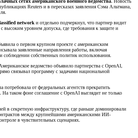
блачных сетях американского военного ведомства
. Новость
публикациях Reuters и в пересказах заявления Сэма Альтмана,
ля.
ssified network
и отдельно подчеркнул, что партнер видит
 с высоким уровнем допуска, где требования к защите и
объявила о первом крупном проекте с американским
сывала заявленные направления работы, включая
ри соблюдении собственных политик использования.
мериканское ведомство объявило партнерства с OpenAI,
прямо связывал программу с задачами национальной
а потребовала от федеральных агентств прекратить
 На таком фоне соглашение с OpenAI выглядит не только
лей в секретную инфраструктуру, где раньше доминировали
 контрактов между крупнейшими американскими ИИ-
онтроле в чувствительных сценариях.