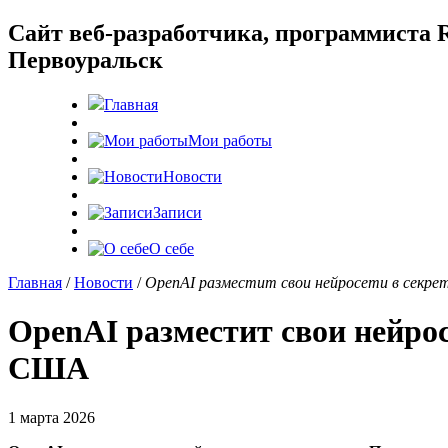
Cайт веб-разработчика, программиста R
Первоуральск
Главная
Мои работы
Новости
Записи
О себе
Главная
/
Новости
/
OpenAI разместит свои нейросети в секр
OpenAI разместит свои нейро
США
1 марта 2026