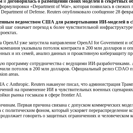
ом
и
договорилась о размещении своих моделей в секретных о
 формулировки «Department of War», которая появилась в свежих 
epartment of Defense. Reuters опубликовало сообщение 28 февра
оенным ведомством США для развертывания ИИ-моделей в cla
кой шаг означает переход к более чувствительной инфраструктуре
роектах.
да OpenAI уже запустила направление OpenAI for Government и 
пания указывала потолок контракта в 200 млн долларов и опи
енных и их семей, анализ данных и проактивную киберзащиту п
ю программу сотрудничества с ведущими ИИ-разработчиками. А
значили потолок в 200 млн долларов. Официальный релиз CDAO 
ion areas.
с Anthropic. Reuters накануне писал, что администрация Трамп
ничений на применение ИИ в чувствительных военных сценариях.
ки рынка госзаказа в сфере frontier AI.
ичинам. Первая причина связана с допуском коммерческих моде
на с политическим фоном, который ускоряет перераспределение
продолжает говорить о защитных ограничениях и человеческом к