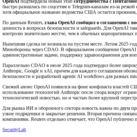
OpenAI
подтвердила новый этап
сотрудничества с Пентагон
быстро разошлась по соцсетям и Telegram-каналам из-за резкой
хотя официальное название ведомства США остается прежним, D
По данным Reuters,
глава OpenAI сообщил о соглашении с в
ценность в вопросах безопасности и safeguards. Для OpenAI та
контролю значительно жестче, чем в обычных корпоративных п
Нынешняя сделка не возникла на пустом месте. Летом 2025 го
Минобороны через CDAO. В официальном сообщении OpenAI ком
административные задачи, поддержку здравоохранения для во
Параллельно CDAO в июле 2025 года подтвердил более широку
Anthropic, Google и xAI, причем для каждого соглашения обо
безопасности и разработкой agentic AI workflows для разных miss
Свежий анонс OpenAI появился на фоне конфликта властей США 
использование технологий Anthropic после спора вокруг огра
технологической новостью, но и частью более крупной перестрой
Для рынка ИИ и оборонного сектора новость важна по двум пр
узкие подрядчики и закрытые решения. Вторая причина связа
компаниями. Reuters отдельно отмечает, что OpenAI публично 
SecurityLab