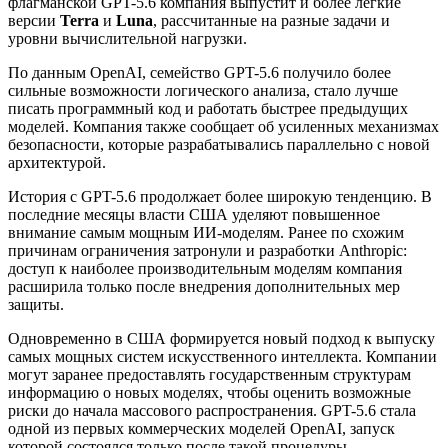
флагманской GPT-5.6 компания выпустит и более легкие
версии
Terra
и
Luna
, рассчитанные на разные задачи и
уровни вычислительной нагрузки.
По данным OpenAI, семейство GPT-5.6 получило более
сильные возможности логического анализа, стало лучше
писать программный код и работать быстрее предыдущих
моделей. Компания также сообщает об усиленных механизмах
безопасности, которые разрабатывались параллельно с новой
архитектурой.
История с GPT-5.6 продолжает более широкую тенденцию. В
последние месяцы власти США уделяют повышенное
внимание самым мощным ИИ-моделям. Ранее по схожим
причинам ограничения затронули и разработки Anthropic:
доступ к наиболее производительным моделям компания
расширила только после внедрения дополнительных мер
защиты.
Одновременно в США формируется новый подход к выпуску
самых мощных систем искусственного интеллекта. Компании
могут заранее предоставлять государственным структурам
информацию о новых моделях, чтобы оценить возможные
риски до начала массового распространения. GPT-5.6 стала
одной из первых коммерческих моделей OpenAI, запуск
которой состоялся только после такой процедуры.