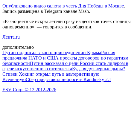
Опубликовано видео салюта в честь Дня Победы в Москве
.
Запись размещена в Telegram-канале Mash.
«Разноцветные искры летели сразу из десятков точек столицы
одновременно», — говорится в сообщении.
Лента.ru
дополнительно
Путин подписал закон о присоединении Крыма
Россия
предложила НАТО и США проекты договоров по гарантиям
безопасности
Путин рассказал о цели России стать лидером в
сфере искусственного интеллекта
Куда ведут черные дыры?
Стивен Хокинг открыл путь в альтернативную
Вселенную
Сбер представил нейросеть Kandinsky 2.1
ESV Corp. © 12.2012-2026