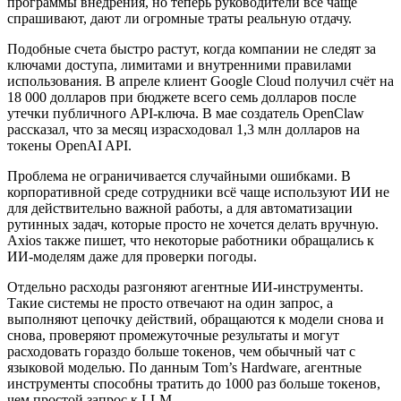
программы внедрения, но теперь руководители всё чаще
спрашивают, дают ли огромные траты реальную отдачу.
Подобные счета быстро растут, когда компании не следят за
ключами доступа, лимитами и внутренними правилами
использования. В апреле клиент Google Cloud получил счёт на
18 000 долларов при бюджете всего семь долларов после
утечки публичного API-ключа. В мае создатель OpenClaw
рассказал, что за месяц израсходовал 1,3 млн долларов на
токены OpenAI API.
Проблема не ограничивается случайными ошибками. В
корпоративной среде сотрудники всё чаще используют ИИ не
для действительно важной работы, а для автоматизации
рутинных задач, которые просто не хочется делать вручную.
Axios также пишет, что некоторые работники обращались к
ИИ-моделям даже для проверки погоды.
Отдельно расходы разгоняют агентные ИИ-инструменты.
Такие системы не просто отвечают на один запрос, а
выполняют цепочку действий, обращаются к модели снова и
снова, проверяют промежуточные результаты и могут
расходовать гораздо больше токенов, чем обычный чат с
языковой моделью. По данным Tom’s Hardware, агентные
инструменты способны тратить до 1000 раз больше токенов,
чем простой запрос к LLM.