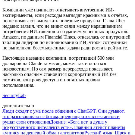
Компании уже начинают откатывать внутренние ИИ-
эксперименты, если расходы выглядят красивыми в отчётах,
но не помогают выпускать полезные продукты. Глава Uber
недавно заявил, что не видит связи между наращиванием
потребления ИИ-токенов и созданием успешных продуктов.
Amazon, по данным Financial Times, отказалась от внутренней
таблицы лидеров по использованию ИИ, чтобы сотрудники
не выполняли бессмысленные задачи ради роста в рейтинге.
Настоящее название компании, потратившей 500 млн
долларов на Claude за месяц, может так и остаться
неизвестным. Но сам размер перерасхода показывает,
насколько опасным становится корпоративный ИИ без
лимитов, контроля доступа и понятных правил
использования.
SecurityLab
дополнительно
Люди сходят с ума после общения с ChatGPT. Они думают,
что разговаривают с богом, превращаются в сектантов и
рушат свои отношения
Докинз: «Бога нет, а душа у
искусственного интеллекта есть». Главный атеист планеты
купился на дешевый обман алгоритмов
Русский язык, Шрек и