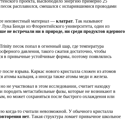
ттенского проекта, высвободило энергию примерно 25
: песок расплавился, смешался с испарившимися проводами
анее неизвестный материал —
клатрат
. Так называют
г Лука Бинди из Флорентийского университета, один из
е не встречали ни в природе, ни среди продуктов ядерного
rinity песок попал в огненный шар, где температура
осферного давления, такого сжатия достаточно, чтобы
ься в привычные устойчивые формы, поэтому появлялись
е после взрыва. Каркас нового кристалла сложен из атомов
я атомы кальция, а иногда также атомы меди и железа.
но не участвовал в этом исследовании, считает находку
ли породить метастабильные фазы, которые не возникают в
ым, но может сохраняться после быстрого охлаждения или
ю когда-то считали невозможной. У обычного кристалла
повторения нет
. Такая структура ломает привычное школьное