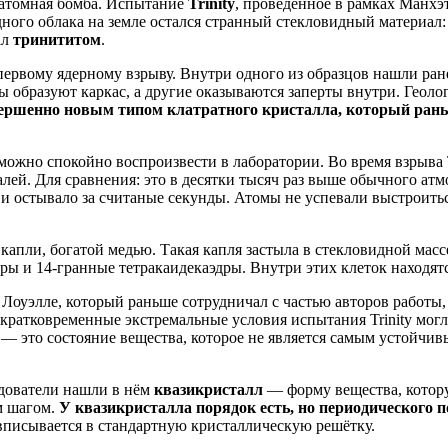
 атомная бомба. Испытание
Trinity
, проведённое в рамках Манхэ
ного облака на земле остался странный стекловидный материал
ал
тринититом
.
 первому ядерному взрыву. Внутри одного из образцов нашли р
 образуют каркас, а другие оказываются заперты внутри. Геоло
ершенно новым типом клатратного кристалла, который раньш
можно спокойно воспроизвести в лаборатории. Во время взрыва T
лей. Для сравнения: это в десятки тысяч раз выше обычного атм
ь и остывало за считаные секунды. Атомы не успевали выстроит
капли, богатой медью. Такая капля застыла в стекловидной масс
ры и 14-гранные тетракаидекаэдры. Внутри этих клеток находятс
Лоуэлле, который раньше сотрудничал с частью авторов работы, 
 кратковременные экстремальные условия испытания Trinity мог
— это состояние вещества, которое не является самым устойчив
дователи нашли в нём
квазикристалл
— форму вещества, котору
м шагом.
У квазикристалла порядок есть, но периодического 
е вписывается в стандартную кристаллическую решётку.