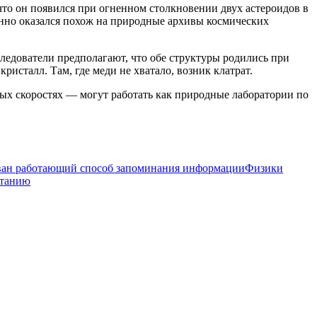
то он появился при огненном столкновении двух астероидов в
анно оказался похож на природные архивы космических
сследователи предполагают, что обе структуры родились при
ристалл. Там, где меди не хватало, возник клатрат.
ых скоростях — могут работать как природные лаборатории по
ван работающий способ запоминания информации
Физики
итанию