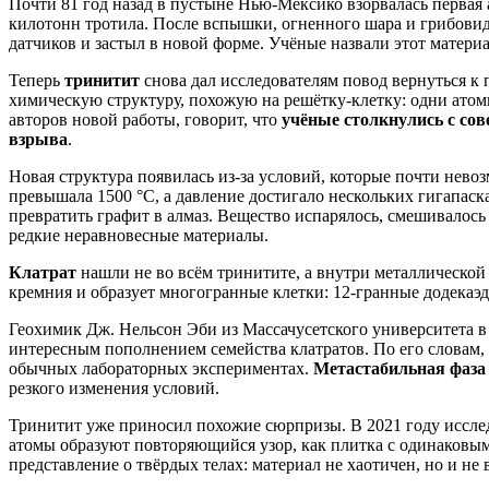
Почти 81 год назад в пустыне Нью-Мексико взорвалась первая
килотонн тротила. После вспышки, огненного шара и грибовид
датчиков и застыл в новой форме. Учёные назвали этот матери
Теперь
тринитит
снова дал исследователям повод вернуться к
химическую структуру, похожую на решётку-клетку: одни атомы
авторов новой работы, говорит, что
учёные столкнулись с сов
взрыва
.
Новая структура появилась из-за условий, которые почти невоз
превышала 1500 °C, а давление достигало нескольких гигапаска
превратить графит в алмаз. Вещество испарялось, смешивалос
редкие неравновесные материалы.
Клатрат
нашли не во всём тринитите, а внутри металлической 
кремния и образует многогранные клетки: 12-гранные додекаэд
Геохимик Дж. Нельсон Эби из Массачусетского университета в 
интересным пополнением семейства клатратов. По его словам,
обычных лабораторных экспериментах.
Метастабильная фаза
резкого изменения условий.
Тринитит уже приносил похожие сюрпризы. В 2021 году иссле
атомы образуют повторяющийся узор, как плитка с одинаковы
представление о твёрдых телах: материал не хаотичен, но и н