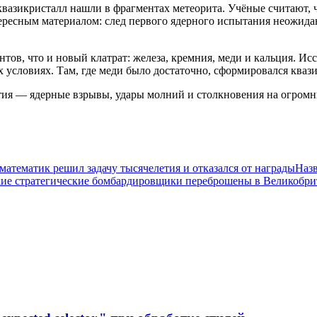
азикристалл нашли в фрагментах метеорита. Учёные считают, ч
тересным материалом: след первого ядерного испытания неожид
нтов, что и новый клатрат: железа, кремния, меди и кальция. И
условиях. Там, где меди было достаточно, сформировался квазик
тия — ядерные взрывы, удары молний и столкновения на огромн
математик решил задачу тысячелетия и отказался от награды
Наз
ие стратегические бомбардировщики переброшены в Великобр