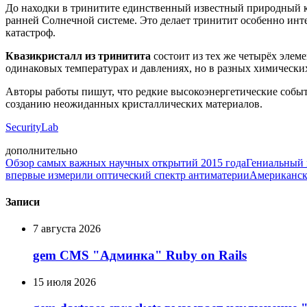
До находки в тринитите единственный известный природный кв
ранней Солнечной системе. Это делает тринитит особенно ин
катастроф.
Квазикристалл из тринитита
состоит из тех же четырёх элеме
одинаковых температурах и давлениях, но в разных химических 
Авторы работы пишут, что редкие высокоэнергетические собы
созданию неожиданных кристаллических материалов.
SecurityLab
дополнительно
Обзор самых важных научных открытий 2015 года
Гениальный 
впервые измерили оптический спектр антиматерии
Американск
Записи
7 августа 2026
gem CMS "Админка" Ruby on Rails
15 июля 2026