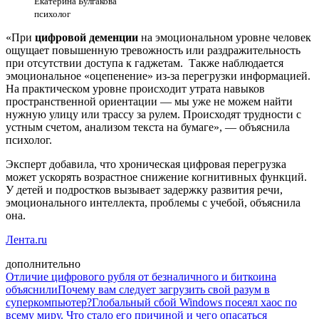
Екатерина Булгакова
психолог
«При
цифровой деменции
на эмоциональном уровне человек
ощущает повышенную тревожность или раздражительность
при отсутствии доступа к гаджетам. Также наблюдается
эмоциональное «оцепенение» из-за перегрузки информацией.
На практическом уровне происходит утрата навыков
пространственной ориентации — мы уже не можем найти
нужную улицу или трассу за рулем. Происходят трудности с
устным счетом, анализом текста на бумаге», — объяснила
психолог.
Эксперт добавила, что хроническая цифровая перегрузка
может ускорять возрастное снижение когнитивных функций.
У детей и подростков вызывает задержку развития речи,
эмоционального интеллекта, проблемы с учебой, объяснила
она.
Лента.ru
дополнительно
Отличие цифрового рубля от безналичного и биткоина
объяснили
Почему вам следует загрузить свой разум в
суперкомпьютер?
Глобальный сбой Windows посеял хаос по
всему миру. Что стало его причиной и чего опасаться